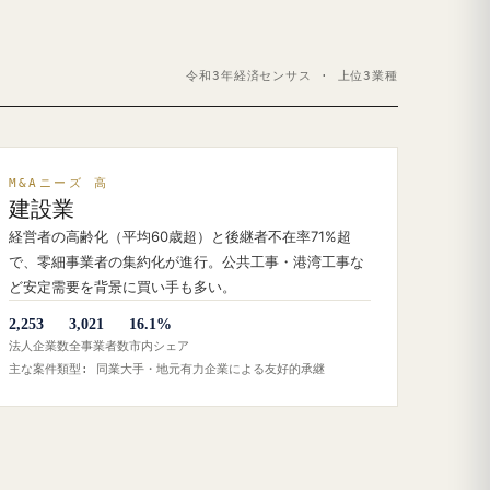
令和3年経済センサス · 上位3業種
M&Aニーズ 高
建設業
経営者の高齢化（平均60歳超）と後継者不在率71%超
で、零細事業者の集約化が進行。公共工事・港湾工事な
ど安定需要を背景に買い手も多い。
2,253
3,021
16.1%
法人企業数
全事業者数
市内シェア
主な案件類型: 同業大手・地元有力企業による友好的承継