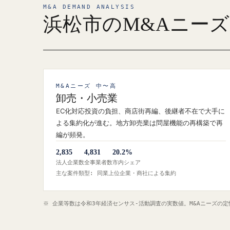
M&A DEMAND ANALYSIS
浜松市のM&Aニー
M&Aニーズ 中〜高
卸売・小売業
EC化対応投資の負担、商店街再編、後継者不在で大手に
よる集約化が進む。地方卸売業は問屋機能の再構築で再
編が頻発。
2,835
4,831
20.2%
法人企業数
全事業者数
市内シェア
主な案件類型: 同業上位企業・商社による集約
※ 企業等数は令和3年経済センサス‐活動調査の実数値。M&Aニーズの