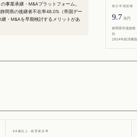
9%）の事業承継・M&Aプラットフォーム。
推計市場規模
。静岡県の後継者不在率48.0%（帝国デー
9.7
兆円
承継・M&Aを早期検討するメリットがあ
静岡県市場規模 
比
2024年経済構
60歳以上 経営者比率