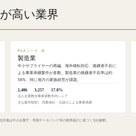
ズが高い業界
M&Aニーズ 高
製造業
中小サプライヤーの再編、海外移転対応、後継者不在に
よる事業承継案件が多数。製造業の後継者不在率は約
58%、特に地方の家族経営が課題。
2,486
3,257
17.8%
法人企業数
全事業者数
市内シェア
主な案件類型: 同業他社・元請けによる事業承継
定性評価は中小企業庁・帝国データバンク等の業界統計に基づく当社解釈。