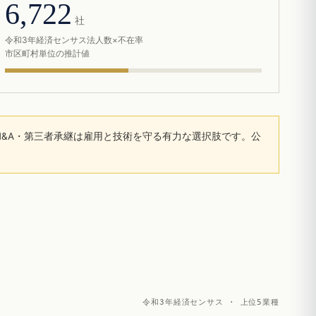
6,722
社
令和3年経済センサス法人数×不在率
市区町村単位の推計値
&A・第三者承継は雇用と技術を守る有力な選択肢です。公
令和3年経済センサス · 上位5業種