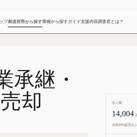
ップ
都道府県から探す
業種から探す
ガイド
支援内容
調査君とは？
業承継・
社売却
法人数
14,004
令和3年経済セ