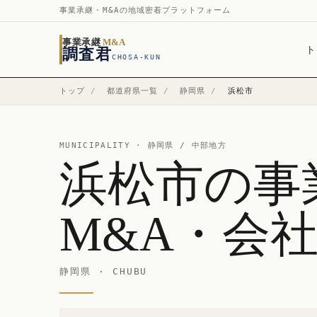
事業承継・M&Aの地域密着プラットフォーム
事業承継
M&A
ト
調査君
CHOSA-KUN
トップ
/
都道府県一覧
/
静岡県
/
浜松市
MUNICIPALITY ·
静岡県
/ 中部地方
浜松市の事
M&A・会
静岡県 · CHUBU