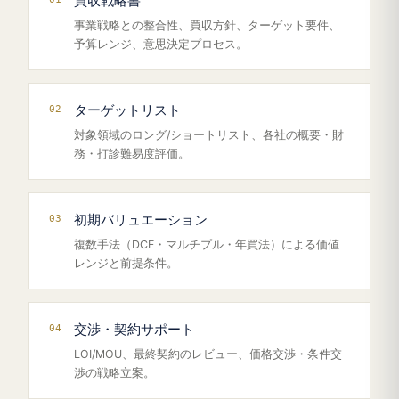
買収戦略書
事業戦略との整合性、買収方針、ターゲット要件、
予算レンジ、意思決定プロセス。
02
ターゲットリスト
対象領域のロング/ショートリスト、各社の概要・財
務・打診難易度評価。
03
初期バリュエーション
複数手法（DCF・マルチプル・年買法）による価値
レンジと前提条件。
04
交渉・契約サポート
LOI/MOU、最終契約のレビュー、価格交渉・条件交
渉の戦略立案。