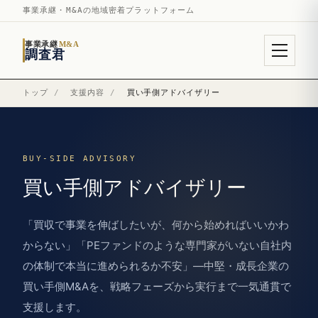
事業承継・M&Aの地域密着プラットフォーム
事業承継
M&A
調査君
トップ
/
支援内容
/
買い手側アドバイザリー
BUY-SIDE ADVISORY
買い手側アドバイザリー
「買収で事業を伸ばしたいが、何から始めればいいかわ
からない」「PEファンドのような専門家がいない自社内
の体制で本当に進められるか不安」—中堅・成長企業の
買い手側M&Aを、戦略フェーズから実行まで一気通貫で
支援します。