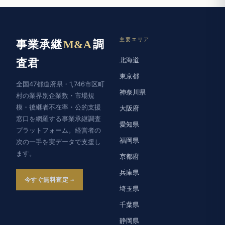
主要エリア
事業承継
M&A
調
北海道
査君
東京都
全国47都道府県・1,746市区町
神奈川県
村の業界別企業数・市場規
模・後継者不在率・公的支援
大阪府
窓口を網羅する事業承継調査
愛知県
プラットフォーム。経営者の
福岡県
次の一手を実データで支援し
ます。
京都府
兵庫県
今すぐ無料査定
埼玉県
千葉県
静岡県