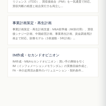
リジェンス（ITDD）、買収後統合（PMI）を一気通貫で対応。
買収判断の精度と統合実行力を両立し…
事業計画策定・再生計画
事業計画策定・再生計画支援：M&A前準備（IM添付用）、買収
後シナジー計画、中期経営計画、事業再生計画、資金調達用計
画まで対応。財務モデル（3表連動・5年計画）…
IM作成・セカンドオピニオン
IM作成・M&Aセカンドオピニオン：買い手の興味を引く
IM（インフォメーションメモランダム）の実務目線作成と、
FA・仲介起用済み案件のバリュエーション・契約条件…