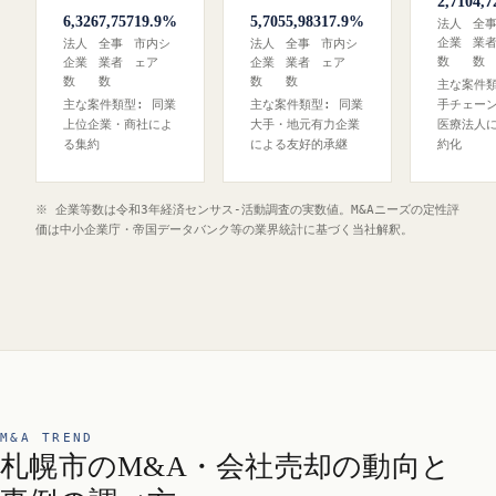
2,710
4,7
6,326
7,757
19.9%
5,705
5,983
17.9%
法人
全
企業
業
法人
全事
市内シ
法人
全事
市内シ
数
数
企業
業者
ェア
企業
業者
ェア
数
数
数
数
主な案件類
主な案件類型: 同業
主な案件類型: 同業
手チェー
上位企業・商社によ
大手・地元有力企業
医療法人
る集約
による友好的承継
約化
※ 企業等数は令和3年経済センサス‐活動調査の実数値。M&Aニーズの定性評
価は中小企業庁・帝国データバンク等の業界統計に基づく当社解釈。
M&A TREND
札幌市のM&A・会社売却の動向と