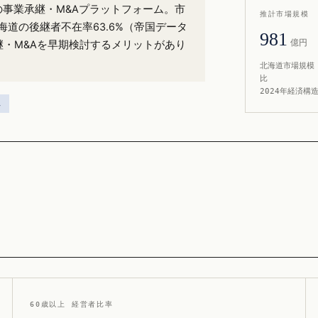
）の事業承継・M&Aプラットフォーム。市
推計市場規模
海道の後継者不在率63.6%（帝国データ
981
億円
継・M&Aを早期検討するメリットがあり
北海道市場規模 
比
2024年経済構
ス
60歳以上 経営者比率