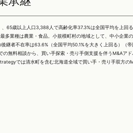
業承継
）、65歳以上人口3,388人で高齢化率37.3%は全国平均を上回
、最多業種は農業・食品。小規模町村の地域として、中小企業
継者不在率は63.6%（全国平均50.1%を大きく上回る）（
口での無料相談から、買い手探索・売り手側支援を伴うM&Aア
trategyでは清水町を含む北海道全域で買い手・売り手双方の