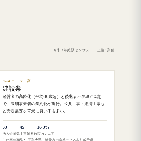
令和3年経済センサス · 上位3業種
M&Aニーズ 高
建設業
経営者の高齢化（平均60歳超）と後継者不在率71%超
で、零細事業者の集約化が進行。公共工事・港湾工事な
ど安定需要を背景に買い手も多い。
33
45
16.3%
法人企業数
全事業者数
市内シェア
主な案件類型: 同業大手・地元有力企業による友好的承継