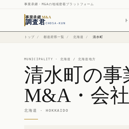
事業承継・M&Aの地域密着プラットフォーム
事業承継
M&A
ト
調査君
CHOSA-KUN
トップ
/
都道府県一覧
/
北海道
/
清水町
MUNICIPALITY ·
北海道
/ 北海道地方
清水町の事
M&A・会
北海道 · HOKKAIDO