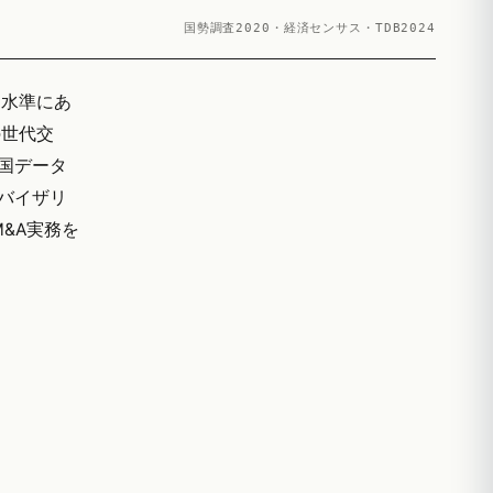
国勢調査2020・経済センサス・TDB2024
る水準にあ
の世代交
帝国データ
ドバイザリ
M&A実務を