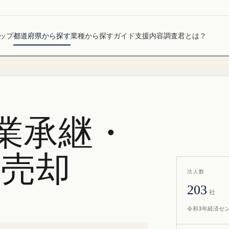
ップ
都道府県から探す
業種から探す
ガイド
支援内容
調査君とは？
業承継・
社売却
法人数
203
社
令和3年経済セ