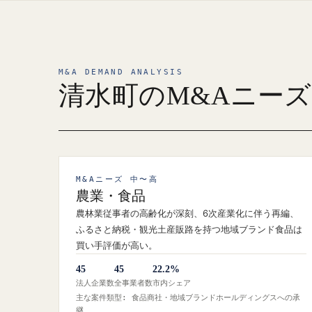
M&A DEMAND ANALYSIS
清水町のM&Aニー
M&Aニーズ 中〜高
農業・食品
農林業従事者の高齢化が深刻、6次産業化に伴う再編、
ふるさと納税・観光土産販路を持つ地域ブランド食品は
買い手評価が高い。
45
45
22.2%
法人企業数
全事業者数
市内シェア
主な案件類型: 食品商社・地域ブランドホールディングスへの承
継