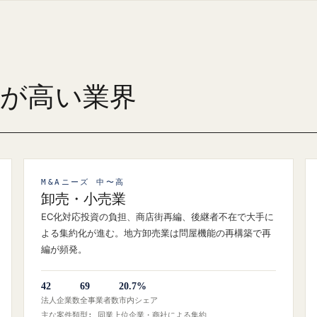
ズが高い業界
M&Aニーズ 中〜高
卸売・小売業
EC化対応投資の負担、商店街再編、後継者不在で大手に
よる集約化が進む。地方卸売業は問屋機能の再構築で再
編が頻発。
42
69
20.7%
法人企業数
全事業者数
市内シェア
主な案件類型: 同業上位企業・商社による集約