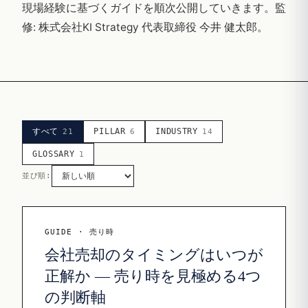
現場経験に基づくガイドを順次公開していきます。監
修: 株式会社KI Strategy 代表取締役 今井 健太郎。
すべて
PILLAR
INDUSTRY
21
6
14
GLOSSARY
1
並び順:
GUIDE · 売り時
会社売却のタイミングはいつが
正解か — 売り時を見極める4つ
の判断軸