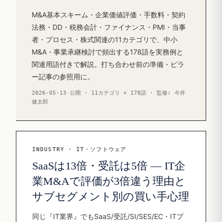
M&A基本スキーム・企業価値評価・手数料・契約
法務・DD・税務会計・ファイナンス・PMI・当事
者・プロセス・株式関連の11カテゴリで、中小
M&A・事業承継検討で頻出する178語を実務例と
関連用語付きで解説。打ち合わせ前の準備・ピラ
ー記事の参照用に。
2026-05-13 公開 · 11カテゴリ × 178語 · 監修: 今井
健太郎
INDUSTRY · IT・ソフトウェア
SaaSは13倍・受託は5倍 — IT企
業M&Aで評価が3倍違う理由と
サブセグメント別の買い手心理
同じ『IT業界』でもSaaS/受託/SI/SES/EC・ITプ