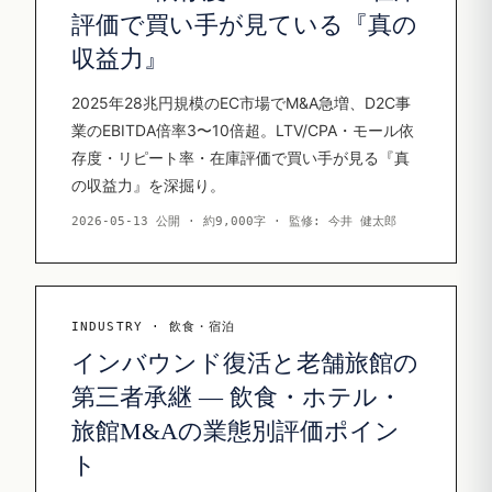
評価で買い手が見ている『真の
収益力』
2025年28兆円規模のEC市場でM&A急増、D2C事
業のEBITDA倍率3〜10倍超。LTV/CPA・モール依
存度・リピート率・在庫評価で買い手が見る『真
の収益力』を深掘り。
2026-05-13 公開 · 約9,000字 · 監修: 今井 健太郎
INDUSTRY · 飲食・宿泊
インバウンド復活と老舗旅館の
第三者承継 — 飲食・ホテル・
旅館M&Aの業態別評価ポイン
ト