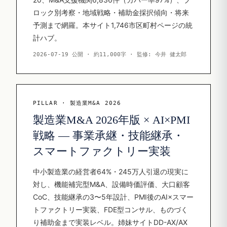
ロック別考察・地域戦略・補助金採択傾向・将来
予測まで網羅。本サイト1,746市区町村ページの統
計ハブ。
2026-07-19 公開 · 約11,000字 · 監修: 今井 健太郎
PILLAR · 製造業M&A 2026
製造業M&A 2026年版 × AI×PMI
戦略 — 事業承継・技能継承・
スマートファクトリー実装
中小製造業の経営者64%・245万人引退の現実に
対し、機能補完型M&A、設備時価評価、大口顧客
CoC、技能継承の3〜5年設計、PMI後のAI×スマー
トファクトリー実装、FDE型コンサル、ものづく
り補助金まで実装レベル。姉妹サイトDD-AX/AX