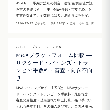
42.4%）、承継方法別の割合（速報値/実績値の読
み方の解説つき）、中小M&A件数・市場規模、休
廃業件数まで。全数値に出典と調査時点を明記。
2026-07-27 公開予定 · 約9,000字 · 監修: 今井 健太郎
GUIDE · プラットフォーム比較
M&Aプラットフォーム比較 —
サクシード・バトンズ・トラ
ンビの手数料・審査・向き不向
き
M&Aマッチングサイト主要3社（M&Aサクシー
ド・バトンズ・トランビ）を手数料・最低報酬・
審査の厳格度・登録規模で中立比較。売り手はい
ずれも基本無料、その先の選び方と、自力利用 vs