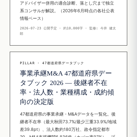
アドバイザー併用の適合診断、落とし穴まで独立
系コンサルが解説。（2026年6月時点の各社公表
情報ベース）
2026-07-23 公開予定 · 約10,000字 · 監修: 今井 健太
郎
PILLAR · 47都道府県データブック
事業承継M&A 47都道府県デー
タブック 2026 — 後継者不在
率・法人数・業種構成・成約傾
向の決定版
47都道府県の事業承継・M&Aデータを一覧化。後
継者不在率（最大秋田73.7%/最少三重33.9%/地域
差39.8pt）、法人数約180万社、政令指定都市
20、M&A支援機関6,836件（カバー率97%）、ブ