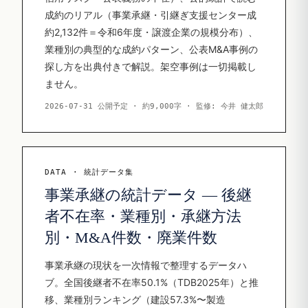
成約のリアル（事業承継・引継ぎ支援センター成
約2,132件＝令和6年度・譲渡企業の規模分布）、
業種別の典型的な成約パターン、公表M&A事例の
探し方を出典付きで解説。架空事例は一切掲載し
ません。
2026-07-31 公開予定 · 約9,000字 · 監修: 今井 健太郎
DATA · 統計データ集
事業承継の統計データ — 後継
者不在率・業種別・承継方法
別・M&A件数・廃業件数
事業承継の現状を一次情報で整理するデータハ
ブ。全国後継者不在率50.1%（TDB2025年）と推
移、業種別ランキング（建設57.3%〜製造