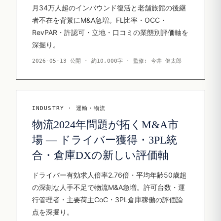
月34万人超のインバウンド復活と老舗旅館の後継
者不在を背景にM&A急増。FL比率・OCC・
RevPAR・許認可・立地・口コミの業態別評価軸を
深掘り。
2026-05-13 公開 · 約10,000字 · 監修: 今井 健太郎
INDUSTRY · 運輸・物流
物流2024年問題が拓くM&A市
場 — ドライバー獲得・3PL統
合・倉庫DXの新しい評価軸
ドライバー有効求人倍率2.76倍・平均年齢50歳超
の深刻な人手不足で物流M&A急増。許可台数・運
行管理者・主要荷主CoC・3PL倉庫稼働の評価論
点を深掘り。