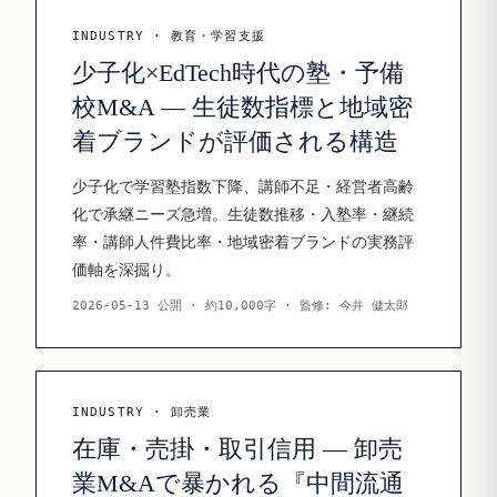
INDUSTRY · 教育・学習支援
少子化×EdTech時代の塾・予備
校M&A — 生徒数指標と地域密
着ブランドが評価される構造
少子化で学習塾指数下降、講師不足・経営者高齢
化で承継ニーズ急増。生徒数推移・入塾率・継続
率・講師人件費比率・地域密着ブランドの実務評
価軸を深掘り。
2026-05-13 公開 · 約10,000字 · 監修: 今井 健太郎
INDUSTRY · 卸売業
在庫・売掛・取引信用 — 卸売
業M&Aで暴かれる『中間流通