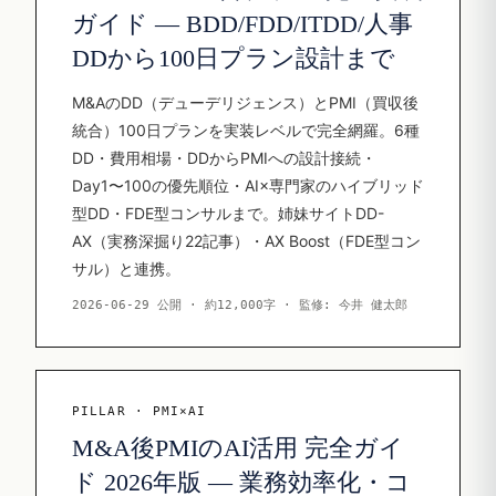
ガイド — BDD/FDD/ITDD/人事
DDから100日プラン設計まで
M&AのDD（デューデリジェンス）とPMI（買収後
統合）100日プランを実装レベルで完全網羅。6種
DD・費用相場・DDからPMIへの設計接続・
Day1〜100の優先順位・AI×専門家のハイブリッド
型DD・FDE型コンサルまで。姉妹サイトDD-
AX（実務深掘り22記事）・AX Boost（FDE型コン
サル）と連携。
2026-06-29 公開 · 約12,000字 · 監修: 今井 健太郎
PILLAR · PMI×AI
M&A後PMIのAI活用 完全ガイ
ド 2026年版 — 業務効率化・コ