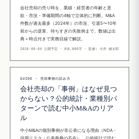
会社売却の売り時を、業績・経営者の年齢と意
欲・市況・準備期間の4軸で立体的に判断。M&A
件数が過去最多（2024年）の市況、引退5〜10年
前からの逆算、待ちすぎの失敗例まで。数値は出
典＋時点付きで実務目線で解説。
2026-08-04 公開予定 · 約8,000字 · 監修: 今井 健太郎
GUIDE · 売却事例の読み方
会社売却の「事例」はなぜ見つ
からない？公的統計・業種別パ
ターンで読む中小M&Aのリア
ル
中小M&Aの個別事例が非公表になる理由（NDA・
信用リスク・公表義務の不在）、公的統計で読む