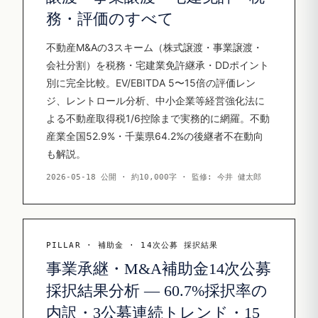
務・評価のすべて
不動産M&Aの3スキーム（株式譲渡・事業譲渡・
会社分割）を税務・宅建業免許継承・DDポイント
別に完全比較。EV/EBITDA 5〜15倍の評価レン
ジ、レントロール分析、中小企業等経営強化法に
よる不動産取得税1/6控除まで実務的に網羅。不動
産業全国52.9%・千葉県64.2%の後継者不在動向
も解説。
2026-05-18 公開 · 約10,000字 · 監修: 今井 健太郎
PILLAR · 補助金 · 14次公募 採択結果
事業承継・M&A補助金14次公募
採択結果分析 — 60.7%採択率の
内訳・3公募連続トレンド・15