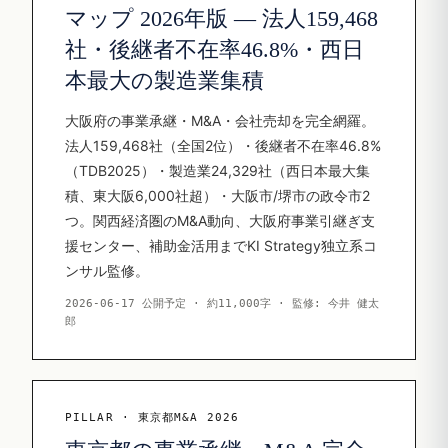
マップ 2026年版 — 法人159,468
社・後継者不在率46.8%・西日
本最大の製造業集積
大阪府の事業承継・M&A・会社売却を完全網羅。
法人159,468社（全国2位）・後継者不在率46.8%
（TDB2025）・製造業24,329社（西日本最大集
積、東大阪6,000社超）・大阪市/堺市の政令市2
つ。関西経済圏のM&A動向、大阪府事業引継ぎ支
援センター、補助金活用までKI Strategy独立系コ
ンサル監修。
2026-06-17 公開予定 · 約11,000字 · 監修: 今井 健太
郎
PILLAR · 東京都M&A 2026