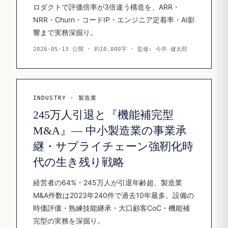
ロダクトで評価倍率が3倍違う構造を、ARR・
NRR・Churn・コードIP・エンジニア定着率・AI影
響まで実務深掘り。
2026-05-13 公開 · 約10,000字 · 監修: 今井 健太郎
INDUSTRY · 製造業
245万人引退と『機能補完型
M&A』— 中小製造業の事業承
継・サプライチェーン強靭化時
代の生き残り戦略
経営者の64%・245万人が引退年齢超、製造業
M&A件数は2023年240件で過去10年最多。設備の
時価評価・熟練技能継承・大口顧客CoC・機能補
完型の実務を深掘り。