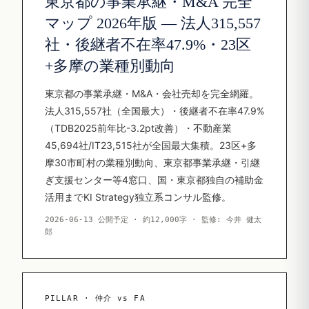
東京都の事業承継・M&A 完全
マップ 2026年版 — 法人315,557
社・後継者不在率47.9%・23区
+多摩の業種別動向
東京都の事業承継・M&A・会社売却を完全網羅。
法人315,557社（全国最大）・後継者不在率47.9%
（TDB2025前年比-3.2pt改善）・不動産業
45,694社/IT23,515社が全国最大集積。23区+多
摩30市町村の業種別動向、東京都事業承継・引継
ぎ支援センター等4窓口、国・東京都独自の補助金
活用までKI Strategy独立系コンサル監修。
2026-06-13 公開予定 · 約12,000字 · 監修: 今井 健太
郎
PILLAR · 仲介 vs FA