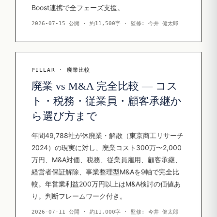
Boost連携で全フェーズ支援。
2026-07-15 公開 · 約11,500字 · 監修: 今井 健太郎
PILLAR · 廃業比較
廃業 vs M&A 完全比較 — コス
ト・税務・従業員・顧客承継か
ら選び方まで
年間49,788社が休廃業・解散（東京商工リサーチ
2024）の現実に対し、廃業コスト300万〜2,000
万円、M&A対価、税務、従業員雇用、顧客承継、
経営者保証解除、事業整理型M&Aを9軸で完全比
較。年営業利益200万円以上はM&A検討の価値あ
り。判断フレームワーク付き。
2026-07-11 公開 · 約11,000字 · 監修: 今井 健太郎