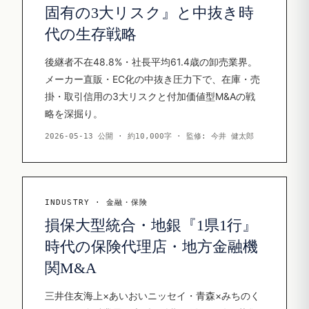
固有の3大リスク』と中抜き時
代の生存戦略
後継者不在48.8%・社長平均61.4歳の卸売業界。
メーカー直販・EC化の中抜き圧力下で、在庫・売
掛・取引信用の3大リスクと付加価値型M&Aの戦
略を深掘り。
2026-05-13 公開 · 約10,000字 · 監修: 今井 健太郎
INDUSTRY · 金融・保険
損保大型統合・地銀『1県1行』
時代の保険代理店・地方金融機
関M&A
三井住友海上×あいおいニッセイ・青森×みちのく