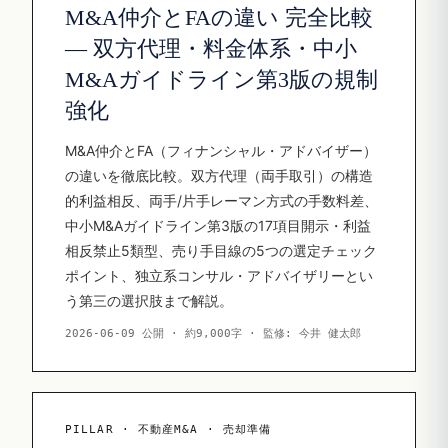
M&A仲介とFAの違い 完全比較
— 双方代理・料金体系・中小
M&Aガイドライン第3版の規制
強化
M&A仲介とFA（フィナンシャル・アドバイザー）
の違いを徹底比較。双方代理（両手取引）の構造
的利益相反、両手/片手レーマン方式の手数料差、
中小M&Aガイドライン第3版の17項目開示・利益
相反禁止5類型、売り手目線の5つの選定チェック
ポイント、独立系コンサル・アドバイザリーとい
う第三の選択肢まで解説。
2026-06-09 公開 · 約9,000字 · 監修: 今井 健太郎
PILLAR · 不動産M&A · 売却準備