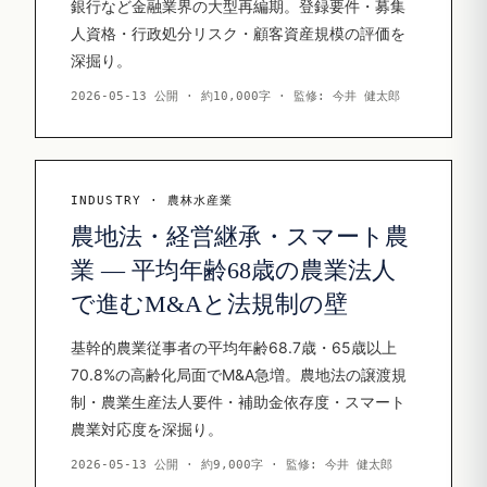
銀行など金融業界の大型再編期。登録要件・募集
人資格・行政処分リスク・顧客資産規模の評価を
深掘り。
2026-05-13 公開 · 約10,000字 · 監修: 今井 健太郎
INDUSTRY · 農林水産業
農地法・経営継承・スマート農
業 — 平均年齢68歳の農業法人
で進むM&Aと法規制の壁
基幹的農業従事者の平均年齢68.7歳・65歳以上
70.8%の高齢化局面でM&A急増。農地法の譲渡規
制・農業生産法人要件・補助金依存度・スマート
農業対応度を深掘り。
2026-05-13 公開 · 約9,000字 · 監修: 今井 健太郎