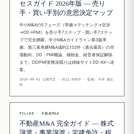
セスガイド 2026年版 — 売り
手・買い手別の意思決定マップ
中小M&Aの5フェーズ（準備→マッチング→交渉
→DD→PMI）を売り手7ステップ・買い手7ステッ
プで完全網羅。中小M&Aガイドライン第3版準
拠、第三者承継M&A成約2,132件（過去最高）の市
場動向、DD・PMI概論、補助金、経営者保証解除
まで。DD/PMI実務深掘りは姉妹サイトDD-AXへ送
客。
2026-06-01 公開予定 · 約12,000字 · 監修: 今井 健太
郎
PILLAR · 不動産M&A
不動産M&A 完全ガイド — 株式
譲渡・事業譲渡・宅建免許・税