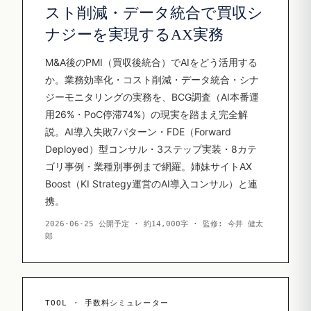
スト削減・データ統合で買収シ
ナジーを実現するAX実務
M&A後のPMI（買収後統合）でAIをどう活用する
か。業務効率化・コスト削減・データ統合・シナ
ジーモニタリングの実務を、BCG調査（AI本番運
用26%・PoC停滞74%）の現実を踏まえ完全解
説。AI導入失敗7パターン・FDE（Forward
Deployed）型コンサル・3ステップ実装・8カテ
ゴリ事例・業種別事例まで網羅。姉妹サイトAX
Boost（KI Strategy運営のAI導入コンサル）と連
携。
2026-06-25 公開予定 · 約14,000字 · 監修: 今井 健太
郎
TOOL · 手数料シミュレーター