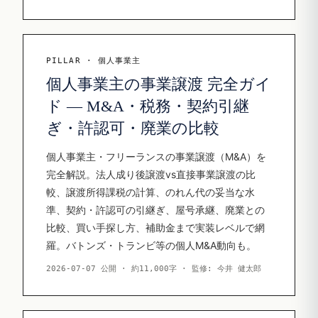
PILLAR · 個人事業主
個人事業主の事業譲渡 完全ガイ
ド — M&A・税務・契約引継
ぎ・許認可・廃業の比較
個人事業主・フリーランスの事業譲渡（M&A）を
完全解説。法人成り後譲渡vs直接事業譲渡の比
較、譲渡所得課税の計算、のれん代の妥当な水
準、契約・許認可の引継ぎ、屋号承継、廃業との
比較、買い手探し方、補助金まで実装レベルで網
羅。バトンズ・トランビ等の個人M&A動向も。
2026-07-07 公開 · 約11,000字 · 監修: 今井 健太郎