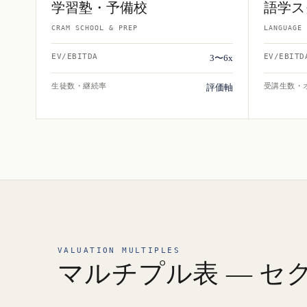
学習塾・予備校
語学ス
CRAM SCHOOL & PREP
LANGUAGE 
EV/EBITDA
EV/EBITD
3〜6x
生徒数・継続率
受講生数・
評価軸
VALUATION MULTIPLES
マルチプル表 — セ