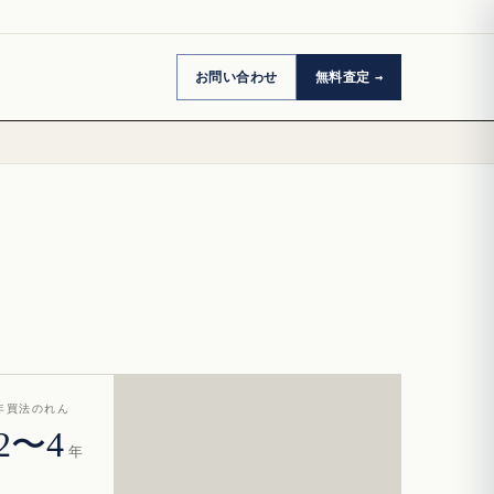
お問い合わせ
無料査定
年買法のれん
2〜4
年