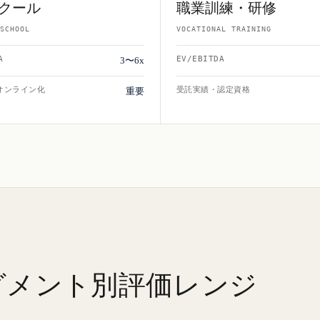
クール
職業訓練・研修
SCHOOL
VOCATIONAL TRAINING
A
EV/EBITDA
3〜6x
オンライン化
受託実績・認定資格
重要
グメント別評価レンジ