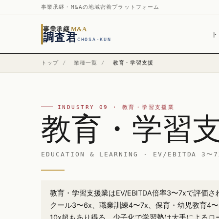
事業承継・M&Aの地域密着プラットフォーム
事業承継
M&A
ト
調査君
CHOSA-KUN
トップ
/
業種一覧
/
教育・学習支援
INDUSTRY 09 · 教育・学習支援業
教育・学習
EDUCATION & LEARNING · EV/EBITDA 3〜7
教育・学習支援業はEV/EBITDA倍率3〜7xで評価
クール3〜6x、職業訓練4〜7x、保育・幼児教育4〜8x
10x超もあり得る。少子化で学習塾は大手による