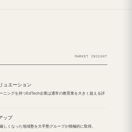
MARKET INSIGHT
高バリュエーション
ラーニングを持つEdTech企業は通常の教育業を大きく超える評
アップ
厳しくなった地域塾を大手塾グループが積極的に取得。