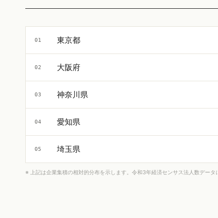
東京都
01
大阪府
02
神奈川県
03
愛知県
04
埼玉県
05
※ 上記は企業集積の相対的分布を示します。令和3年経済センサス法人数データ