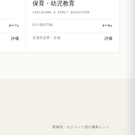
保育・幼児教育
CHILDCARE & EARLY EDUCATION
EV/EBITDA
4〜7x
4〜8x
定員充足率・立地
評価
評価
業種別・セグメント別の概算レンジ