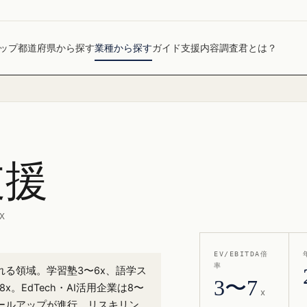
ップ
都道府県から探す
業種から探す
ガイド
支援内容
調査君とは？
支援
X
EV/EBITDA倍
率
される領域。学習塾3〜6x、語学ス
3〜7
。EdTech・AI活用企業は8〜
x
ロールアップが進行、リスキリン