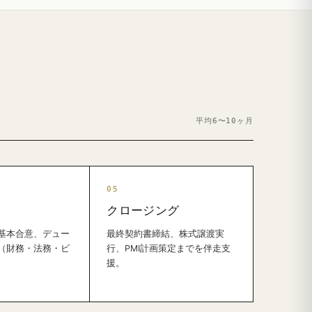
平均6〜10ヶ月
クロージング
基本合意、デュー
最終契約書締結、株式譲渡実
（財務・法務・ビ
行、PMI計画策定までを伴走支
援。