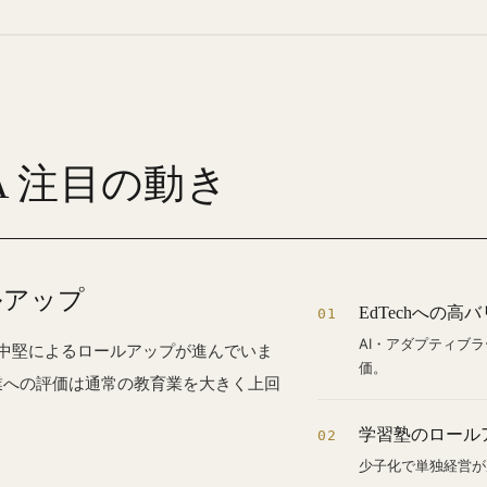
A 注目の動き
ルアップ
EdTechへの
01
AI・アダプティブ
中堅によるロールアップが進んでいま
価。
企業への評価は通常の教育業を大きく上回
学習塾のロール
02
少子化で単独経営が