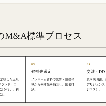
のM&A標準プロセス
候補先選定
交渉・DD
を加味した正規
ノンネーム資料で業界・隣接領
意向表明書、
とブランド・コ
域から候補先を抽出し、匿名打
デリジェンス
査定を行い、初
診。
ジネス）。
算定。