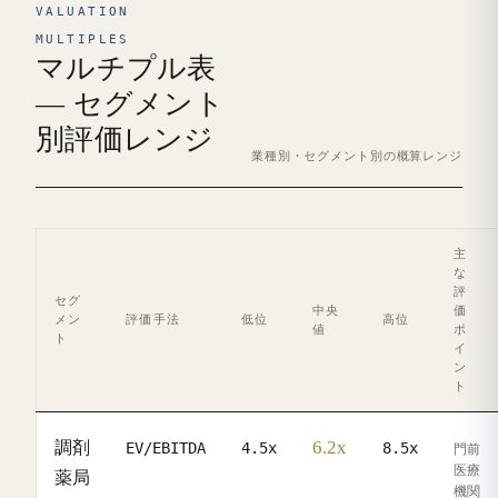
VALUATION
MULTIPLES
マルチプル表
— セグメント
別評価レンジ
業種別・セグメント別の概算レンジ
主
な
評
セグ
中央
価
メン
評価手法
低位
高位
値
ポ
ト
イ
ン
ト
6.2x
調剤
EV/EBITDA
4.5x
8.5x
門前
医療
薬局
機関