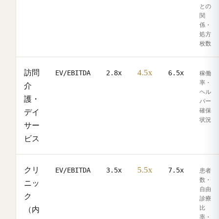
との
関
係・
処方
枚数
4.5x
訪問
EV/EBITDA
2.8x
6.5x
稼働
率・
介
ヘル
護・
パー
確保
デイ
状況
サー
ビス
5.5x
クリ
EV/EBITDA
3.5x
7.5x
患者
数・
ニッ
自由
ク
診療
比
（内
率・