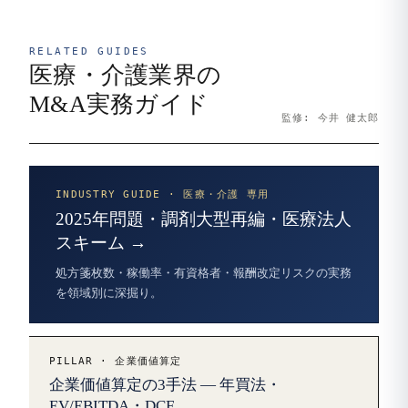
RELATED GUIDES
医療・介護業界の
M&A実務ガイド
監修: 今井 健太郎
INDUSTRY GUIDE · 医療・介護 専用
2025年問題・調剤大型再編・医療法人
スキーム →
処方箋枚数・稼働率・有資格者・報酬改定リスクの実務
を領域別に深掘り。
PILLAR · 企業価値算定
企業価値算定の3手法 — 年買法・
EV/EBITDA・DCF