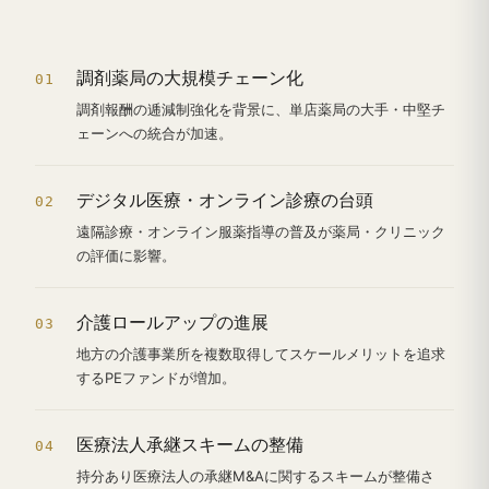
調剤薬局の大規模チェーン化
01
調剤報酬の逓減制強化を背景に、単店薬局の大手・中堅チ
ェーンへの統合が加速。
デジタル医療・オンライン診療の台頭
02
遠隔診療・オンライン服薬指導の普及が薬局・クリニック
の評価に影響。
介護ロールアップの進展
03
地方の介護事業所を複数取得してスケールメリットを追求
するPEファンドが増加。
医療法人承継スキームの整備
04
持分あり医療法人の承継M&Aに関するスキームが整備さ