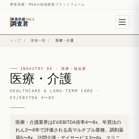
事業承継・M&Aの地域密着プラットフォーム
事業承継
M&A
調査君
トップ
/
業種一覧
/
医療・介護
INDUSTRY 04 · 医療・福祉業
医療・介護
HEALTHCARE & LONG-TERM CARE ·
EV/EBITDA 4〜8X
医療・介護業界はEV/EBITDA倍率4〜8x、年買法の
れん3〜6年で評価される高マルチプル業種。調剤薬
局5〜8x、訪問介護・デイサービス3〜6x、クリニ