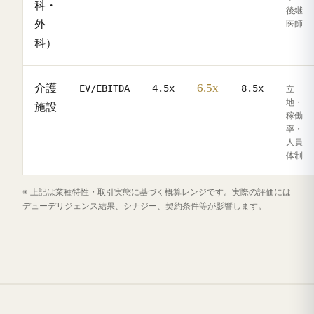
科・
後継
外
医師
科）
6.5x
介護
EV/EBITDA
4.5x
8.5x
立
地・
施設
稼働
率・
人員
体制
※ 上記は業種特性・取引実態に基づく概算レンジです。実際の評価には
デューデリジェンス結果、シナジー、契約条件等が影響します。