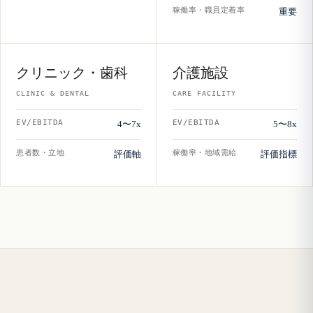
稼働率・職員定着率
重要
クリニック・歯科
介護施設
CLINIC & DENTAL
CARE FACILITY
EV/EBITDA
EV/EBITDA
4〜7x
5〜8x
患者数・立地
稼働率・地域需給
評価軸
評価指標