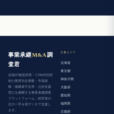
主要エリア
事業承継
M&A
調
北海道
査君
東京都
全国47都道府県・1,746市区町
神奈川県
村の業界別企業数・市場規
模・後継者不在率・公的支援
大阪府
窓口を網羅する事業承継調査
愛知県
プラットフォーム。経営者の
福岡県
次の一手を実データで支援し
ます。
京都府