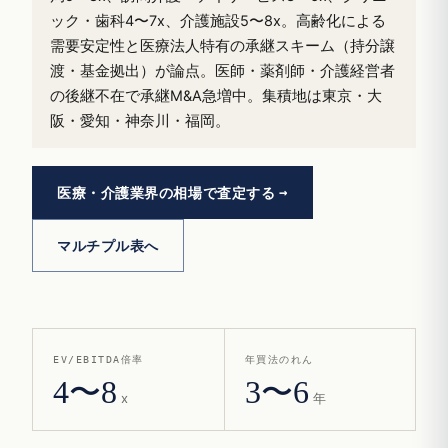
ック・歯科4〜7x、介護施設5〜8x。高齢化による
需要安定性と医療法人特有の承継スキーム（持分譲
渡・基金拠出）が論点。医師・薬剤師・介護経営者
の後継不在で承継M&A急増中。集積地は東京・大
阪・愛知・神奈川・福岡。
医療・介護業界の相場で査定する
マルチプル表へ
EV/EBITDA倍率
年買法のれん
4〜8
3〜6
x
年