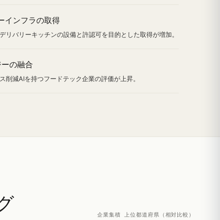
ーインフラの取得
デリバリーキッチンの設備と許認可を目的とした取得が増加。
ジーの融合
ロス削減AIを持つフードテック企業の評価が上昇。
グ
企業集積 上位都道府県（相対比較）