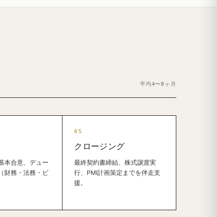
平均4〜8ヶ月
クロージング
基本合意、デュー
最終契約書締結、株式譲渡実
（財務・法務・ビ
行、PMI計画策定までを伴走支
援。