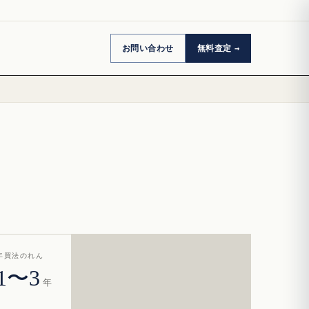
お問い合わせ
無料査定
年買法のれん
1〜3
年