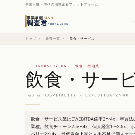
事業承継・M&Aの地域密着プラットフォーム
事業承継
M&A
ト
調査君
CHOSA-KUN
トップ
/
業種一覧
/
飲食・サービス
INDUSTRY 06 · 飲食・宿泊業
飲食・サー
F&B & HOSPITALITY · EV/EBITDA 2〜4X
飲食・サービス業はEV/EBITDA倍率2〜4x、年買
業種。飲食チェーン2.5〜4x、個人経営1〜2.5x
バリー2〜4x。最低賃金上昇と人手不足で個人オ