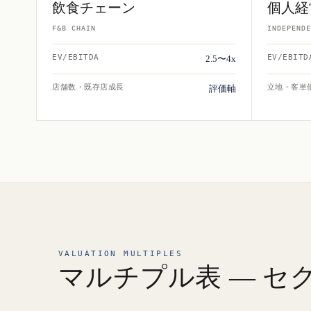
飲食チェーン
個人経
F&B CHAIN
INDEPENDE
EV/EBITDA
EV/EBITD
2.5〜4x
店舗数・既存店成長
立地・客単
評価軸
VALUATION MULTIPLES
マルチプル表 — セ