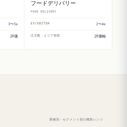
フードデリバリー
FOOD DELIVERY
EV/EBITDA
3〜5x
2〜4x
注文数・エリア密度
評価
評価軸
業種別・セグメント別の概算レンジ