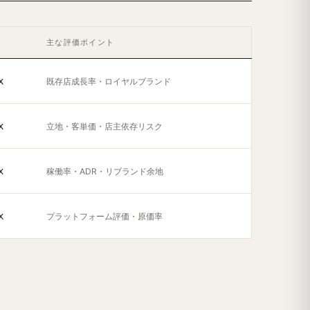
主な評価ポイント
x
既存店成長率・ロイヤルブランド
x
立地・客単価・店主依存リスク
x
稼働率・ADR・リブランド余地
x
プラットフォーム評価・原価率