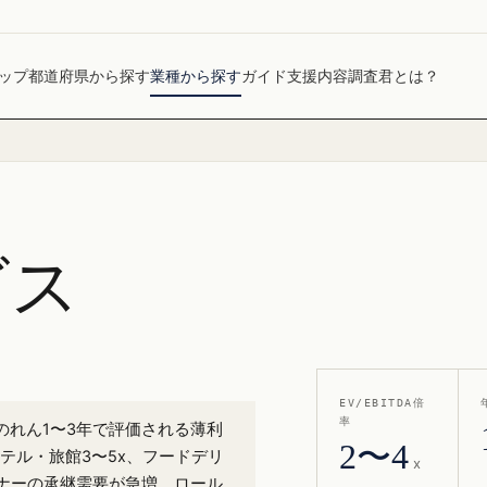
ップ
都道府県から探す
業種から探す
ガイド
支援内容
調査君とは？
ビス
EV/EBITDA倍
率
法のれん1〜3年で評価される薄利
2〜4
、ホテル・旅館3〜5x、フードデリ
x
ーナーの承継需要が急増、ロール