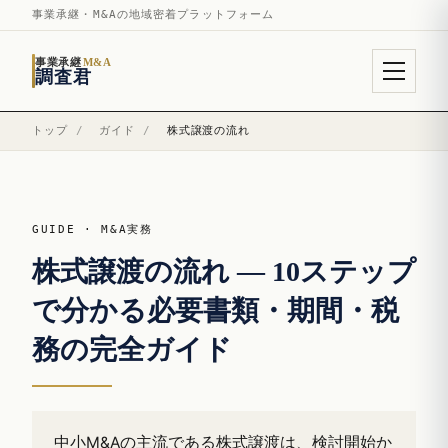
事業承継・M&Aの地域密着プラットフォーム
事業承継
M&A
調査君
トップ
/
ガイド
/
株式譲渡の流れ
GUIDE · M&A実務
株式譲渡の流れ — 10ステップ
で分かる必要書類・期間・税
務の完全ガイド
中小M&Aの主流である株式譲渡は、検討開始か