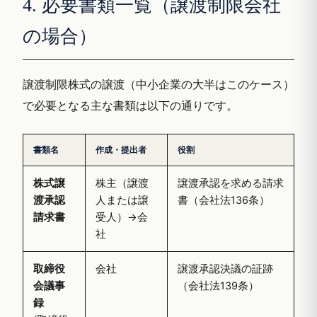
4. 必要書類一覧（譲渡制限会社
の場合）
譲渡制限株式の譲渡（中小企業の大半はこのケース）
で必要となる主な書類は以下の通りです。
書類名
作成・提出者
役割
株式譲
株主（譲渡
譲渡承認を求める請求
渡承認
人または譲
書（会社法136条）
請求書
受人）→会
社
取締役
会社
譲渡承認決議の証跡
会議事
（会社法139条）
録