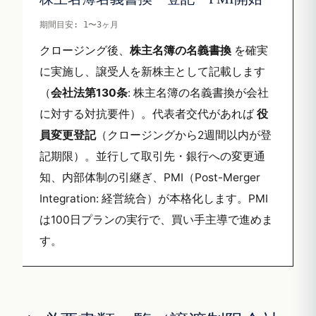
期間目安: 1〜3ヶ月
クロージング後、
株主名簿の名義書換
を確実
に実施し、譲受人を新株主として記載します
（
会社法第130条
: 株主名簿の名義書換が会社
に対する対抗要件）。代表者交代があれば
役
員変更登記
（クロージングから2週間以内が登
記期限）。並行して取引先・銀行への変更通
知、内部体制の引継ぎ、PMI（Post-Merger
Integration: 経営統合）が本格化します。PMI
は100日プランの実行で、買い手主導で進めま
す。