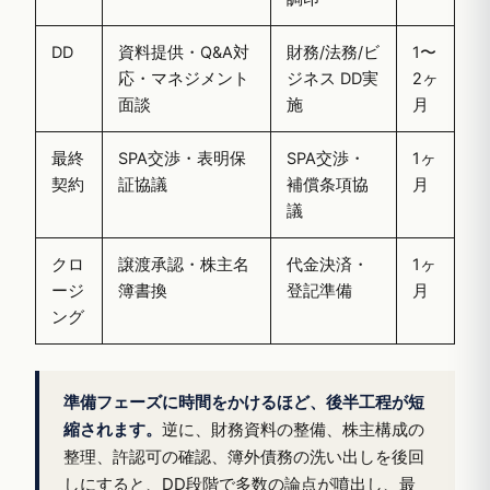
DD
資料提供・Q&A対
財務/法務/ビ
1〜
応・マネジメント
ジネス DD実
2ヶ
面談
施
月
最終
SPA交渉・表明保
SPA交渉・
1ヶ
契約
証協議
補償条項協
月
議
クロ
譲渡承認・株主名
代金決済・
1ヶ
ージ
簿書換
登記準備
月
ング
準備フェーズに時間をかけるほど、後半工程が短
縮されます。
逆に、財務資料の整備、株主構成の
整理、許認可の確認、簿外債務の洗い出しを後回
しにすると、DD段階で多数の論点が噴出し、最