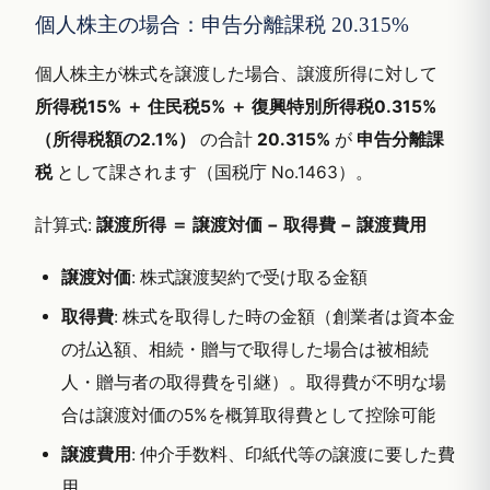
個人株主の場合：申告分離課税 20.315%
個人株主が株式を譲渡した場合、譲渡所得に対して
所得税15% ＋ 住民税5% ＋ 復興特別所得税0.315%
（所得税額の2.1%）
の合計
20.315%
が
申告分離課
税
として課されます（国税庁 No.1463）。
計算式:
譲渡所得 ＝ 譲渡対価 − 取得費 − 譲渡費用
譲渡対価
: 株式譲渡契約で受け取る金額
取得費
: 株式を取得した時の金額（創業者は資本金
の払込額、相続・贈与で取得した場合は被相続
人・贈与者の取得費を引継）。取得費が不明な場
合は譲渡対価の5%を概算取得費として控除可能
譲渡費用
: 仲介手数料、印紙代等の譲渡に要した費
用