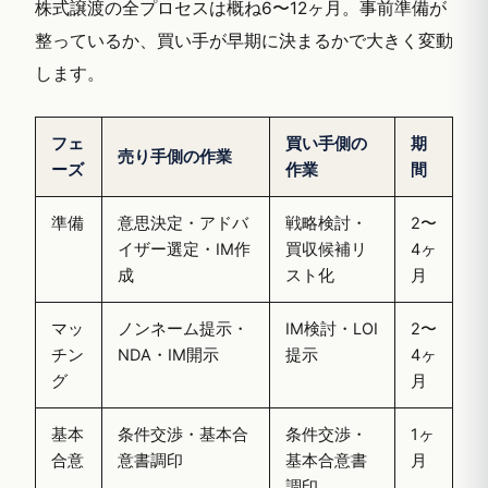
株式譲渡の全プロセスは概ね6〜12ヶ月。事前準備が
整っているか、買い手が早期に決まるかで大きく変動
します。
フェ
買い手側の
期
売り手側の作業
ーズ
作業
間
準備
意思決定・アドバ
戦略検討・
2〜
イザー選定・IM作
買収候補リ
4ヶ
成
スト化
月
マッ
ノンネーム提示・
IM検討・LOI
2〜
チン
NDA・IM開示
提示
4ヶ
グ
月
基本
条件交渉・基本合
条件交渉・
1ヶ
合意
意書調印
基本合意書
月
調印