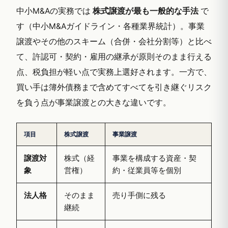
中小M&Aの実務では
株式譲渡が最も一般的な手法
で
す（中小M&Aガイドライン・各種業界統計）。事業
譲渡やその他のスキーム（合併・会社分割等）と比べ
て、許認可・契約・雇用の継承が原則そのまま行える
点、税負担が軽い点で実務上選好されます。一方で、
買い手は簿外債務まで含めてすべてを引き継ぐリスク
を負う点が事業譲渡との大きな違いです。
項目
株式譲渡
事業譲渡
譲渡対
株式（経
事業を構成する資産・契
象
営権）
約・従業員等を個別
法人格
そのまま
売り手側に残る
継続