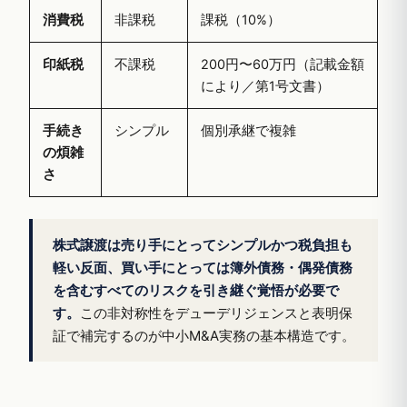
消費税
非課税
課税（10%）
印紙税
不課税
200円〜60万円（記載金額
により／第1号文書）
手続き
シンプル
個別承継で複雑
の煩雑
さ
株式譲渡は売り手にとってシンプルかつ税負担も
軽い反面、買い手にとっては簿外債務・偶発債務
を含むすべてのリスクを引き継ぐ覚悟が必要で
す。
この非対称性をデューデリジェンスと表明保
証で補完するのが中小M&A実務の基本構造です。