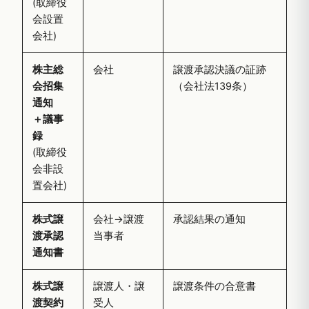
(取締役
会設置
会社)
株主総
会社
譲渡承認決議の証跡
会招集
（会社法139条）
通知
＋議事
録
(取締役
会非設
置会社)
株式譲
会社→譲渡
承認結果の通知
渡承認
当事者
通知書
株式譲
譲渡人・譲
譲渡条件の合意書
渡契約
受人