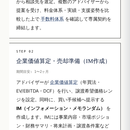
から相談先を選定。複数のアドバイザーから
提案を受け、料金体系・実績・支援姿勢を比
較した上で
手数料体系
を確認して専属契約を
締結します。
STEP 02
企業価値算定・売却準備（IM作成）
期間目安: 1〜2ヶ月
アドバイザーが
企業価値算定
（年買法・
EV/EBITDA・DCF）を行い、譲渡希望価格レン
ジを設定。同時に、買い手候補へ提示する
IM（インフォメーション・メモランダム）
を
作成します。IMには事業内容・市場ポジショ
ン・財務サマリ・将来計画・譲渡条件案など