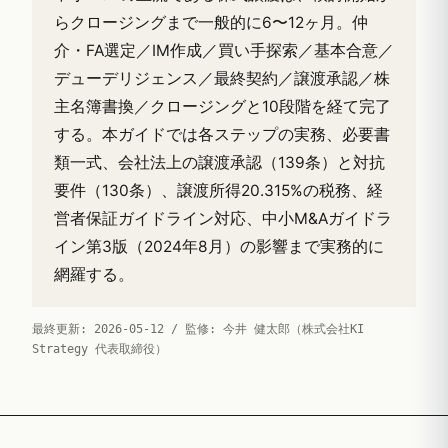
らクロージングまで一般的に6〜12ヶ月。仲
介・FA選定／IM作成／買い手探索／基本合意／
デューデリジェンス／最終契約／譲渡承認／株
主名簿書換／クロージングと10段階を経て完了
する。本ガイドでは各ステップの実務、必要書
類一式、会社法上の譲渡承認（139条）と対抗
要件（130条）、譲渡所得20.315%の税務、経
営者保証ガイドライン対応、中小M&Aガイドラ
イン第3版（2024年8月）の影響まで実務的に
網羅する。
最終更新: 2026-05-12 / 監修: 今井 健太郎（株式会社KI
Strategy 代表取締役）