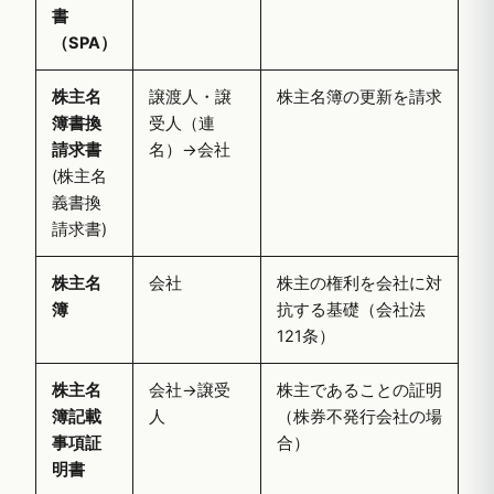
書
（SPA）
株主名
譲渡人・譲
株主名簿の更新を請求
簿書換
受人（連
請求書
名）→会社
(株主名
義書換
請求書)
株主名
会社
株主の権利を会社に対
簿
抗する基礎（会社法
121条）
株主名
会社→譲受
株主であることの証明
簿記載
人
（株券不発行会社の場
事項証
合）
明書