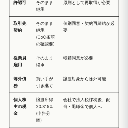
許認可
そのまま
原則として再取得が必要
継承
取引先
そのまま
個別同意・契約再締結が必
契約
継承
要
(CoC条項
の確認要)
従業員
そのまま
転籍同意が必要
雇用
継承
簿外債
買い手が
譲渡対象から除外可能
務
引き継ぐ
個人株
譲渡所得
会社で法人税課税後、配
主の税
20.315%
当・退職金で個人へ
金
(申告分
離)