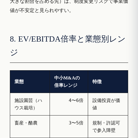
大きな割合を占める先）は、制度変更リスクで事業価
値が不安定と見られやすい。
8. EV/EBITDA倍率と業態別レン
ジ
中小M&Aの
業態
特徴
倍率レンジ
施設園芸（ハ
設備投資が価
4〜6倍
ウス栽培）
値
畜産・酪農
規制・許認可
3〜5倍
で参入障壁