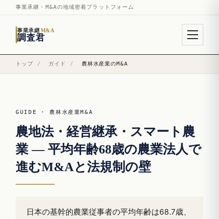
事業承継・M&Aの地域密着プラットフォーム
事業承継
M&A
調査君
トップ
/
ガイド
/
農林水産業のM&A
GUIDE · 農林水産業M&A
農地法・経営継承・スマート農
業 — 平均年齢68歳の農業法人で
進むM&Aと法規制の壁
日本の基幹的農業従事者の平均年齢は68.7歳、