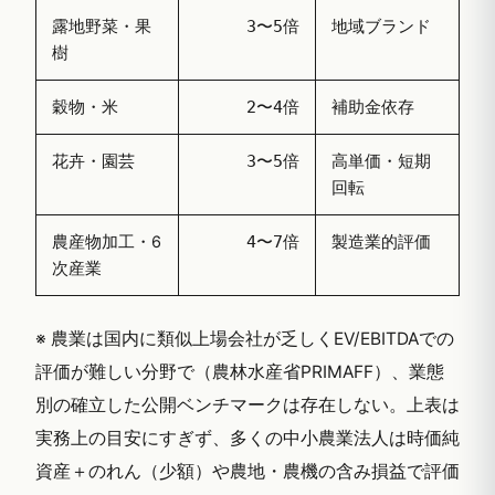
露地野菜・果
地域ブランド
3〜5倍
樹
穀物・米
補助金依存
2〜4倍
花卉・園芸
高単価・短期
3〜5倍
回転
農産物加工・6
製造業的評価
4〜7倍
次産業
※ 農業は国内に類似上場会社が乏しくEV/EBITDAでの
評価が難しい分野で（農林水産省PRIMAFF）、業態
別の確立した公開ベンチマークは存在しない。上表は
実務上の目安にすぎず、多くの中小農業法人は時価純
資産＋のれん（少額）や農地・農機の含み損益で評価