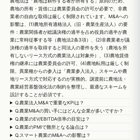
農地法は「農地は耕作する者が所有する」原則のため、
農地の所有・賃借には農業委員会の許可が必要で、非農
業者の自由な取得は厳しく制限されています。M&Aへの
影響は、(1)農地所有適格法人（旧・農業生産法人）の要
件：農業関係者が総議決権の過半を占め役員の過半が農
業に常時従事する等（農地法2条3項）、(2)非農業者が議
決権の過半を取得すると同法人の要件を失う（農地を所
有しないリース方式の農業法人は対象外）、(3)農地賃借
権の継承には農業委員会の許可、(4)農地転用は厳しく制
限。異業種からの参入は「農業参入法人」スキームや農
地リース方式で対応するのが実務的。譲渡前に農地法・
農業経営基盤強化法の制約を整理し、最適なスキームを
設計することが必須です。
Q.
農業法人M&Aで重要なKPIは？
Q.
農業M&Aの買い手にはどんな企業が多いですか？
Q.
農業のEV/EBITDA倍率の目安は？
Q.
農業のPMIで難所となる論点は？
Q.
スマート農業のM&Aへの影響は？