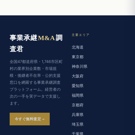
主要エリア
事業承継
M&A
調
北海道
査君
東京都
全国47都道府県・1,746市区町
神奈川県
村の業界別企業数・市場規
模・後継者不在率・公的支援
大阪府
窓口を網羅する事業承継調査
愛知県
プラットフォーム。経営者の
福岡県
次の一手を実データで支援し
ます。
京都府
兵庫県
今すぐ無料査定
埼玉県
千葉県