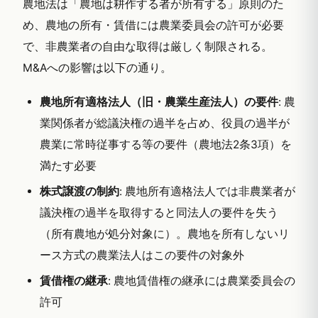
農地法は「農地は耕作する者が所有する」原則のた
め、農地の所有・賃借には農業委員会の許可が必要
で、非農業者の自由な取得は厳しく制限される。
M&Aへの影響は以下の通り。
農地所有適格法人（旧・農業生産法人）の要件
: 農
業関係者が総議決権の過半を占め、役員の過半が
農業に常時従事する等の要件（農地法2条3項）を
満たす必要
株式譲渡の制約
: 農地所有適格法人では非農業者が
議決権の過半を取得すると同法人の要件を失う
（所有農地が処分対象に）。農地を所有しないリ
ース方式の農業法人はこの要件の対象外
賃借権の継承
: 農地賃借権の継承には農業委員会の
許可