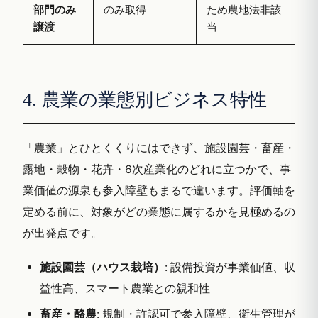
部門のみ
のみ取得
ため農地法非該
譲渡
当
4. 農業の業態別ビジネス特性
「農業」とひとくくりにはできず、施設園芸・畜産・
露地・穀物・花卉・6次産業化のどれに立つかで、事
業価値の源泉も参入障壁もまるで違います。評価軸を
定める前に、対象がどの業態に属するかを見極めるの
が出発点です。
施設園芸（ハウス栽培）
: 設備投資が事業価値、収
益性高、スマート農業との親和性
畜産・酪農
: 規制・許認可で参入障壁、衛生管理が