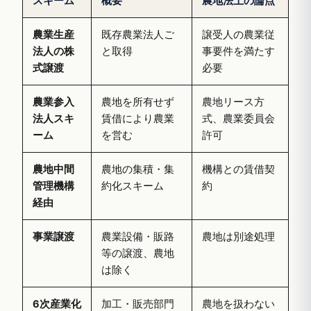
スキーム
概要
農地法上の論点
農業生産
既存農業法人ご
譲受人の農業従
法人の株
と取得
事要件を満たす
式譲渡
必要
農業参入
農地を所有せず
農地リース方
法人スキ
賃借により農業
式、農業委員会
ーム
を営む
許可
農地中間
農地の集積・集
機構との賃借契
管理機構
約化スキーム
約
経由
事業譲渡
農業設備・販路
農地は別途処理
等の譲渡、農地
は除く
6次産業化
加工・販売部門
農地を扱わない