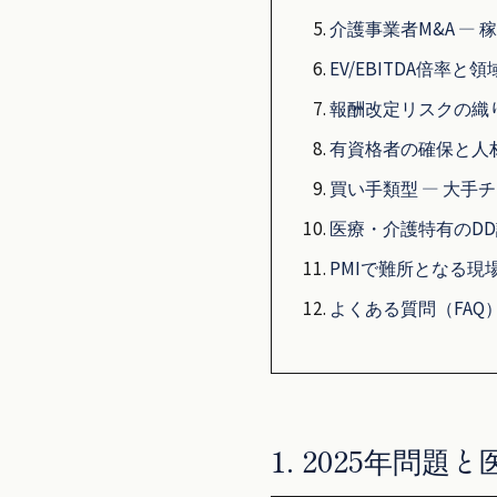
介護事業者M&A —
EV/EBITDA倍率と
報酬改定リスクの織
有資格者の確保と人
買い手類型 — 大手
医療・介護特有のD
PMIで難所となる現
よくある質問（FAQ
1. 2025年問