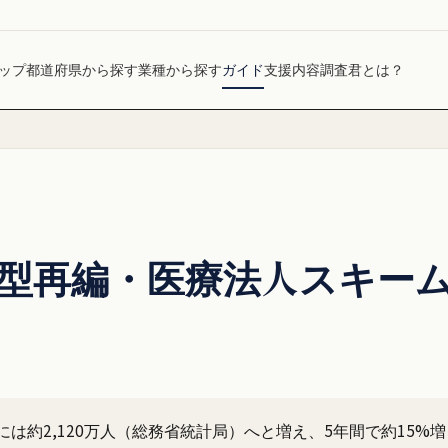
ップ
都道府県から探す
業種から探す
ガイド
支援内容
調査君とは？
大型再編・医療法人スキーム 
25年には約2,120万人（総務省統計局）へと増え、5年間で約1