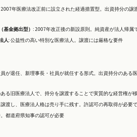
: 2007年医療法改正前に設立された経過措置型。出資持分の
（基金拠出型）
: 2007年改正後の新設原則。純資産が法人帰
法人
: 公益性の高い特別な医療法人。譲渡には厳格な要件
・社員が退任、新理事長・社員が就任する形式。出資持分のある
分のある旧医療法人で、持分を譲渡することで実質的な経営権が
みを譲渡し、医療法人格は売り手に残す。許認可の再取得が必要
合併。都道府県知事の認可が必要