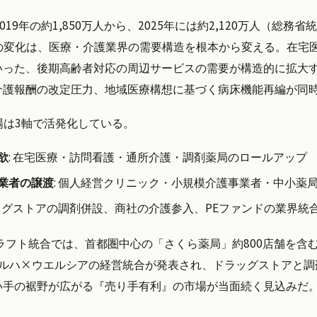
19年の約1,850万人から、2025年には約2,120万人（総務省
造の変化は、医療・介護業界の需要構造を根本から変える。在宅
いった、後期高齢者対応の周辺サービスの需要が構造的に拡大
介護報酬の改定圧力、地域医療構想に基づく病床機能再編が同
場は3軸で活発化している。
欲
: 在宅医療・訪問看護・通所介護・調剤薬局のロールアップ
業者の譲渡
: 個人経営クリニック・小規模介護事業者・中小薬
ラッグストアの調剤併設、商社の介護参入、PEファンドの業界統
クラフト統合では、首都圏中心の「さくら薬局」約800店舗を含む
ツルハ×ウエルシアの経営統合が発表され、ドラッグストアと調
い手の裾野が広がる『売り手有利』の市場が当面続く見込みだ