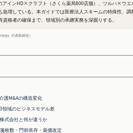
5月のアインHD×クラフト（さくら薬局800店舗）、ツルハ×
も急増している。本ガイドでは医療法人スキームの特殊性、調
有資格者の確保まで、領域別の承継実務を深掘りする。
rategy 代表取締役）
・介護M&Aの構造変化
 3領域のビジネスモデル差
 株式会社と何が違うか
処方箋枚数・門前依存・薬価改定