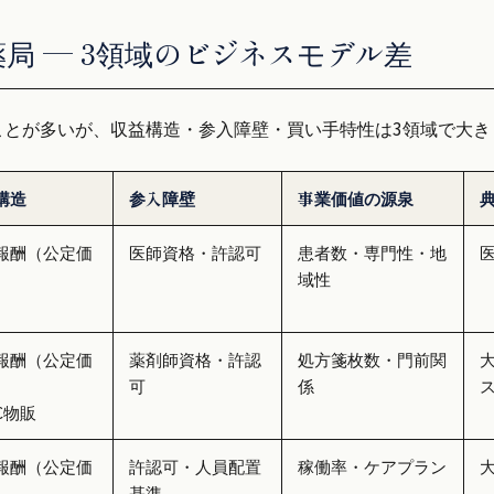
薬局 — 3領域のビジネスモデル差
ことが多いが、収益構造・参入障壁・買い手特性は3領域で大き
構造
参入障壁
事業価値の源泉
報酬（公定価
医師資格・許認可
患者数・専門性・地
域性
報酬（公定価
薬剤師資格・許認
処方箋枚数・門前関
可
係
C物販
報酬（公定価
許認可・人員配置
稼働率・ケアプラン
基準