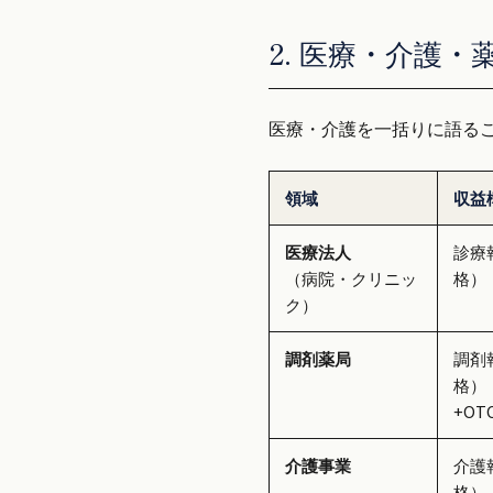
2. 医療・介護・
医療・介護を一括りに語る
領域
収益
医療法人
診療
（病院・クリニッ
格）
ク）
調剤薬局
調剤
格）
+OT
介護事業
介護
格）