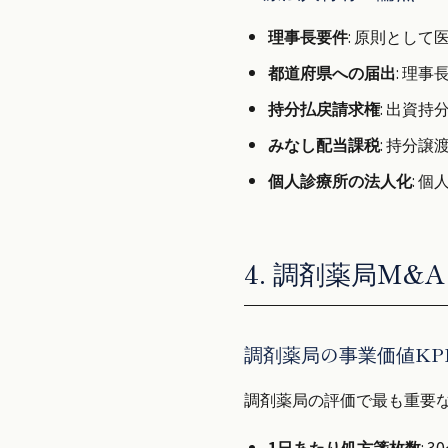
理事長要件
: 原則とし
都道府県への届出
: 理
持分払戻請求権
: 出資
みなし配当課税
: 持分
個人診療所の法人化
: 
4. 調剤薬局M&
調剤薬局の事業価値KP
調剤薬局の評価で最も重要な
1日あたり処方箋枚数
: 