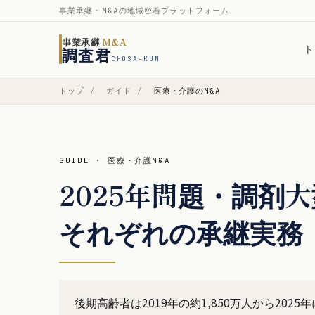
事業承継・M&Aの地域密着プラットフォーム
事業承継
M&A
ト
調査君
CHOSA-KUN
トップ
/
ガイド
/
医療・介護のM&A
GUIDE · 医療・介護M&A
2025年問題・調剤
それぞれの承継実務
後期高齢者は2019年の約1,850万人から20