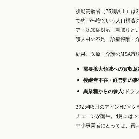
後期高齢者（75歳以上）は20
で約15%増という人口構
ア・認知症対応・看取りと
護人材の不足、診療報酬・
結果、医療・介護のM&A市
需要拡大領域への買収意
後継者不在・経営難の事
異業種からの参入
: ド
2025年5月のアインHD×
チェーンが誕生。4月には
中小事業者にとっては、買