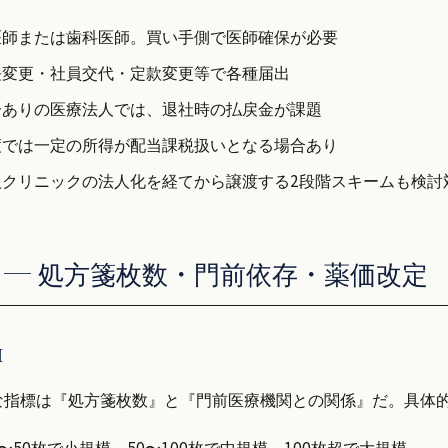
て医師または歯科医師。買い手側で医師確保が必要
事長変更・社員交代・定款変更等で各種届出
持分ありの医療法人では、退社時の払戻金が課題
譲渡では一定の所得が配当課税扱いとなる場合あり
個人クリニックの法人化を経てから譲渡する2段階スキームも検討
A — 処方箋枚数・門前依存・薬価改定
I
指標は『処方箋枚数』と『門前医療機関との関係』だ。具体的
30〜50枚で小規模、50〜100枚で中規模、100枚超で大規模