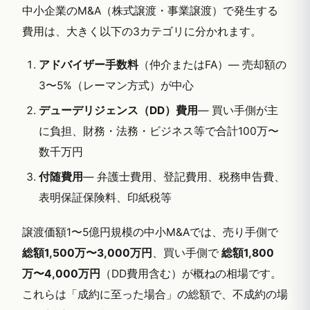
中小企業のM&A（株式譲渡・事業譲渡）で発生する
費用は、大きく以下の3カテゴリに分かれます。
アドバイザー手数料
（仲介またはFA）— 売却額の
3〜5%（レーマン方式）が中心
デューデリジェンス（DD）費用
— 買い手側が主
に負担、財務・法務・ビジネス等で合計100万〜
数千万円
付随費用
— 弁護士費用、登記費用、税務申告費、
表明保証保険料、印紙税等
譲渡価額1〜5億円規模の中小M&Aでは、売り手側で
総額1,500万〜3,000万円
、買い手側で
総額1,800
万〜4,000万円
（DD費用含む）が概ねの相場です。
これらは「成約に至った場合」の総額で、不成約の場