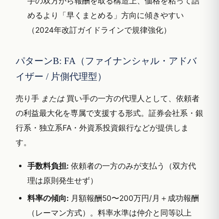
手の双方から報酬を取る構造上、価格を粘って詰
めるより「早くまとめる」方向に傾きやすい
（2024年改訂ガイドラインで規律強化）
パターンB: FA（ファイナンシャル・アドバ
イザー / 片側代理型）
売り手
または
買い手の一方の代理人として、依頼者
の利益最大化を専属で支援する形式。証券会社系・銀
行系・独立系FA・外資系投資銀行などが提供しま
す。
手数料負担:
依頼者の一方のみが支払う（双方代
理は原則発生せず）
料率の傾向:
月額報酬50〜200万円/月＋成功報酬
（レーマン方式）。料率水準は仲介と同等以上