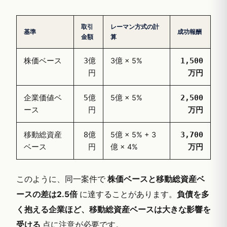
取引
レーマン方式の計
基準
成功報酬
金額
算
株価ベース
3億 × 5%
3億
1,500
円
万円
企業価値ベ
5億 × 5%
5億
2,500
ース
円
万円
移動総資産
5億 × 5% + 3
8億
3,700
ベース
億 × 4%
円
万円
このように、同一案件で
株価ベースと移動総資産ベ
ースの差は2.5倍
に達することがあります。
負債を多
く抱える企業ほど、移動総資産ベースは大きな影響を
受ける
点に注意が必要です。