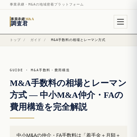
事業承継・M&Aの地域密着プラットフォーム
事業承継
M&A
調査君
トップ
/
ガイド
/
M&A手数料の相場とレーマン方式
GUIDE · M&A手数料・費用構造
M&A手数料の相場とレーマン
方式 — 中小M&A仲介・FAの
費用構造を完全解説
中小M&Aの仲介・FA手数料は「着手金＋月額＋