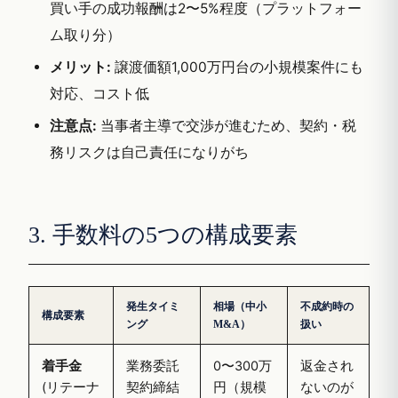
買い手の成功報酬は2〜5%程度（プラットフォー
ム取り分）
メリット:
譲渡価額1,000万円台の小規模案件にも
対応、コスト低
注意点:
当事者主導で交渉が進むため、契約・税
務リスクは自己責任になりがち
3. 手数料の5つの構成要素
発生タイミ
相場（中小
不成約時の
構成要素
ング
M&A）
扱い
着手金
業務委託
0〜300万
返金され
(リテーナ
契約締結
円（規模
ないのが