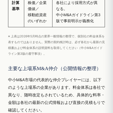
計算
株価／企業
各社により採用方式が異
基準
価値／
なる。
移動総資産
中小M&Aガイドライン第3
のいずれか
版で事前明示が義務化
※ 上表は2026年5月時点の業界一般情報の整理で、個別社の料金体系を
表すものではありません。実際の契約検討時は、必ず各社から最新の見
積書および料金体系の説明資料を取得してください（中小M&Aガイド
ライン第3版の遵守事項）。
主要な上場系M&A仲介（公開情報の整理）
中小M&A市場の代表的な仲介プレイヤーには、以下
のような上場系の企業があります。料金体系は各社で
異なり、随時改定もされているため、具体的な料率・
金額は各社の最新の公式情報および直接の見積もりで
確認してください。