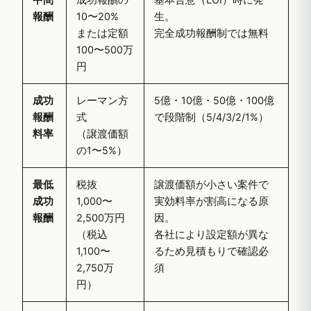
中間
成功報酬の
基本合意（LOI）時に発
報酬
10〜20%
生。
または定額
完全成功報酬制では無料
100〜500万
円
成功
レーマン方
5億・10億・50億・100億
報酬
式
で段階制（5/4/3/2/1%）
料率
（譲渡価額
の1〜5%）
最低
税抜
譲渡価額が小さい案件で
成功
1,000〜
実効料率が割高になる原
報酬
2,500万円
因。
（税込
各社により設定額が異な
1,100〜
るため見積もりで確認必
2,750万
須
円）