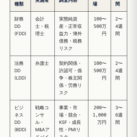
実施者
調査内容
種類
場
間
財務
会計
実態純資
2〜
100〜
DD
士・税
産・正常収
4週
500万
(FDD)
理士
益力・簿外
間
円
債務・税務
リスク
法務
弁護士
契約関係・
2〜
100〜
DD
許認可・係
4週
500万
(LDD)
争・株主関
間
円
係・労務リ
スク
ビジ
戦略コ
事業・市
3〜
200〜
ネス
ンサ
場・競合・
6週
1,000
DD
ル・
KSF・成長
間
万円
(BDD)
M&Aア
性・PMIリ