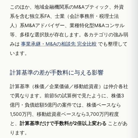
このほか、地域金融機関系のM&Aブティック、外資
系を含む独立系FA、士業（会計事務所・税理士法
人）系M&Aアドバイザー、業種特化型M&Aコンサル
等、多様な選択肢が存在します。各カテゴリの強み弱
みは
事業承継・M&Aの相談先 完全比較
でも整理して
います。
計算基準の差が手数料に与える影響
計算基準（株価／企業価値／移動総資産）は仲介各社
で異なります。前節5の試算例で見たように、株価3
億円・負債総額5億円の案件では、株価ベースなら
1,500万円、移動総資産ベースなら3,700万円程度
と、
計算基準だけで手数料が2倍以上変わる
ことがあ
ります。