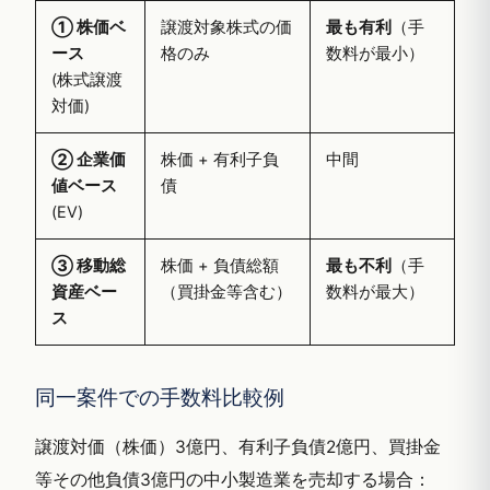
① 株価ベ
譲渡対象株式の価
最も有利
（手
ース
格のみ
数料が最小）
(株式譲渡
対価)
② 企業価
株価 + 有利子負
中間
値ベース
債
(EV)
③ 移動総
株価 + 負債総額
最も不利
（手
資産ベー
（買掛金等含む）
数料が最大）
ス
同一案件での手数料比較例
譲渡対価（株価）3億円、有利子負債2億円、買掛金
等その他負債3億円の中小製造業を売却する場合：