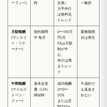
ーフィー)
時
次第）
一般的
大手仲介
は無料化
トレンド
月額報酬
契約期間
0〜100万
業務期間
(マンスリ
中 毎月
円/月
分は発生
ー・リテ
FAは月額
ーナー)
制が中
心、
仲介は廃
止トレン
ド
中間報酬
基本合意
成功報酬
不成約で
(マイルス
書（LOI）
の10〜
も返金さ
トーン・
締結時
20%
れない
フィー)
または定
額100〜