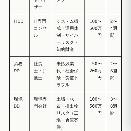
ドバイ
スク
ザー
ITDD
IT専門
システム構
2〜
100〜
コンサ
成・運用体
4週
500万
ル
制・サイバ
間
円
ーリスク・
知的財産
労務
社労
未払残業
2〜
50〜
DD
士・弁
代・社会保
3週
200万
護士
険・労使ト
間
円
ラブル
環境
環境専
土壌・水
3〜
100〜
DD
門会社
質・排出物
8週
500万
リスク（工
間
円
場・倉庫案
件）