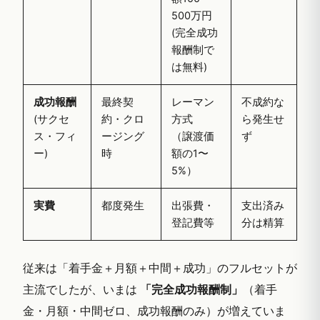
500万円
(完全成功
報酬制で
は無料)
成功報酬
最終契
レーマン
不成約な
(サクセ
約・クロ
方式
ら発生せ
ス・フィ
ージング
（譲渡価
ず
ー)
時
額の1〜
5%）
実費
都度発生
出張費・
支出済み
登記費等
分は精算
従来は「着手金＋月額＋中間＋成功」のフルセットが
主流でしたが、いまは
「完全成功報酬制」
（着手
金・月額・中間ゼロ、成功報酬のみ）が増えていま