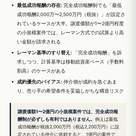
最低成功報酬の存在:
完全成功報酬制でも「最低
成功報酬2,000万〜2,500万円（税抜）」が設定さ
れているケースが大半。譲渡価額が1〜2億円程度
の小規模案件では、レーマン方式での試算より高
い金額が請求される
レーマン基準のすり替え:
「完全成功報酬」を訴
求しつつ、計算基準は移動総資産ベース（手数料
割高）のケースがある
成約優先のバイアス:
仲介側が成約を急ぐあま
り、売り手の希望条件を妥協しがちな構造リスク
譲渡価額1〜2億円の小規模案件では、完全成功報
酬制が必ずしも有利ではありません。
例えば最低
成功報酬が税抜2,000万円（税込2,200万円）に設
定されている仲介に依頼すると、1億円の案件で