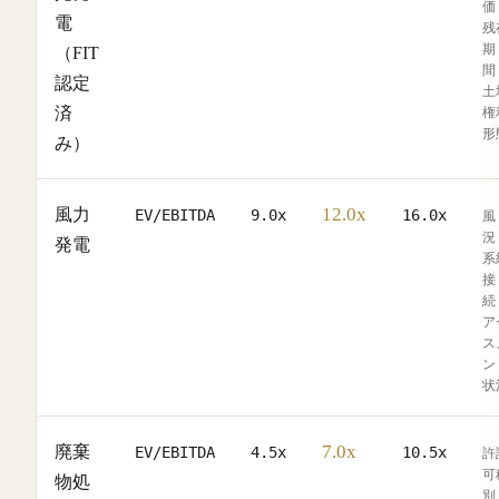
価
電
残
期
（FIT
間
認定
土
済
権
形
み）
12.0x
風力
EV/EBITDA
9.0x
16.0x
風
況
発電
系
接
続
ア
ス
ン
状
7.0x
廃棄
EV/EBITDA
4.5x
10.5x
許
可
物処
別