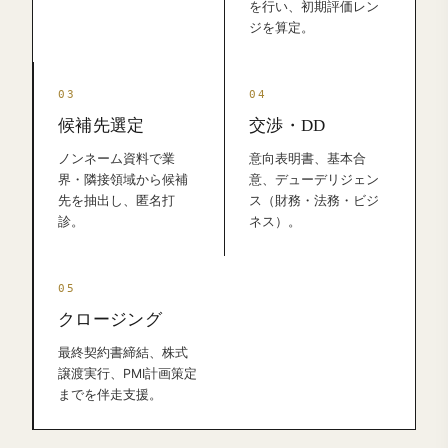
を行い、初期評価レン
ジを算定。
候補先選定
交渉・DD
ノンネーム資料で業
意向表明書、基本合
界・隣接領域から候補
意、デューデリジェン
先を抽出し、匿名打
ス（財務・法務・ビジ
診。
ネス）。
クロージング
最終契約書締結、株式
譲渡実行、PMI計画策定
までを伴走支援。