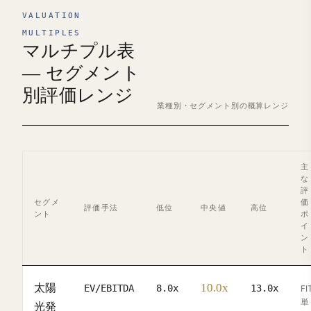
VALUATION
MULTIPLES
マルチプル表
— セグメント
別評価レンジ
業種別・セグメント別の概算レンジ
主
な
評
セグメ
価
評価手法
低位
中央値
高位
ント
ポ
イ
ン
ト
10.0x
太陽
EV/EBITDA
8.0x
13.0x
FI
単
光発