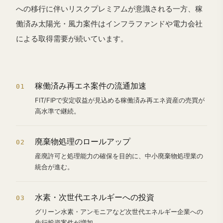
への移行に伴いリスクプレミアムが意識される一方、稼
働済み太陽光・風力案件はインフラファンドや電力会社
による取得需要が続いています。
稼働済み再エネ案件の流通加速
01
FIT/FIPで安定収益が見込める稼働済み再エネ資産の売買が
高水準で継続。
廃棄物処理のロールアップ
02
産廃許可と処理能力の確保を目的に、中小廃棄物処理業の
統合が進む。
水素・次世代エネルギーへの投資
03
グリーン水素・アンモニアなど次世代エネルギー企業への
先行投資案件が増加。