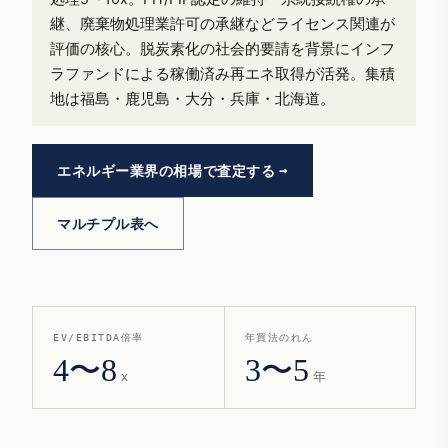
継、廃棄物処理業許可の承継などライセンス関連が
評価の核心。脱炭素化の社会的要請を背景にインフ
ラファンドによる稼働済み再エネ取得が活発。集積
地は福島・鹿児島・大分・兵庫・北海道。
エネルギー業界の相場で査定する
マルチプル表へ
EV/EBITDA倍率
年買法のれん
4〜8
3〜5
x
年