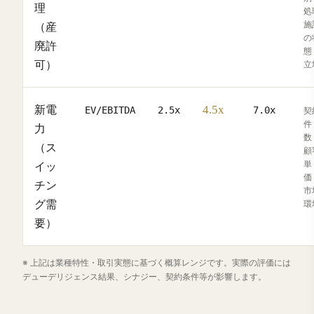
理
処
施
（産
の
廃許
態
可）
立
4.5x
新電
EV/EBITDA
2.5x
7.0x
契
件
力
数
（ス
顧
単
イッ
価
チン
市
グ需
環
要）
※ 上記は業種特性・取引実態に基づく概算レンジです。実際の評価には
デューデリジェンス結果、シナジー、契約条件等が影響します。