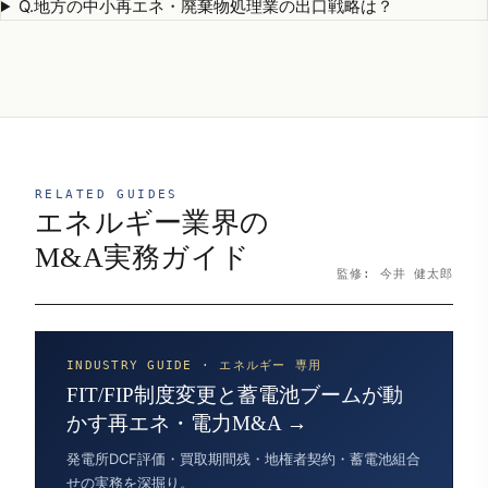
Q.
地方の中小再エネ・廃棄物処理業の出口戦略は？
RELATED GUIDES
エネルギー業界の
M&A実務ガイド
監修: 今井 健太郎
INDUSTRY GUIDE · エネルギー 専用
FIT/FIP制度変更と蓄電池ブームが動
かす再エネ・電力M&A →
発電所DCF評価・買取期間残・地権者契約・蓄電池組合
せの実務を深掘り。