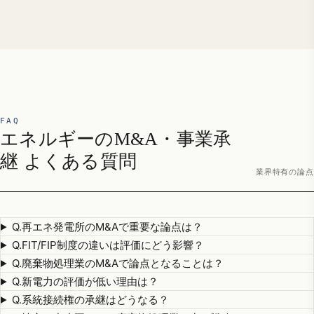
FAQ
エネルギーのM&A・事業承
継 よくある質問
業界特有の論点
Q.
再エネ発電所のM&Aで重要な論点は？
Q.
FIT/FIP制度の違いは評価にどう影響？
Q.
廃棄物処理業のM&Aで論点となることは？
Q.
新電力の評価が低い理由は？
Q.
系統接続権の承継はどうなる？