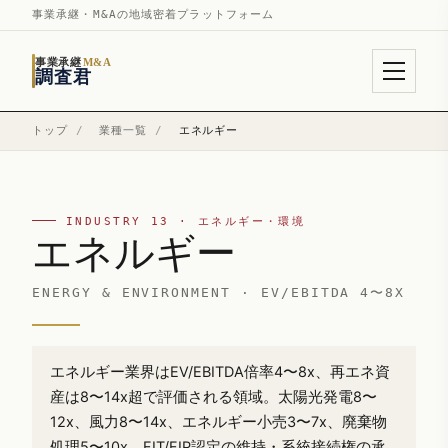
事業承継・M&Aの地域密着プラットフォーム
事業承継
M&A
調査君
トップ
/
業種一覧
/
エネルギー
INDUSTRY 13 · エネルギー・環境
エネルギー
ENERGY & ENVIRONMENT · EV/EBITDA 4〜8X
エネルギー業界はEV/EBITDA倍率4〜8x、再エネ資
産は8〜14x超で評価される領域。太陽光発電8〜
12x、風力8〜14x、エネルギー小売3〜7x、廃棄物
処理5〜10x。FIT/FIP認定の維持・系統接続権の承