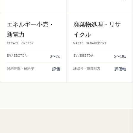
エネルギー小売・
廃棄物処理・リサ
新電力
イクル
RETAIL ENERGY
WASTE MANAGEMENT
EV/EBITDA
EV/EBITDA
3〜7x
5〜10x
契約件数・解約率
許認可・処理能力
評価
評価軸