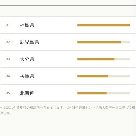
福島県
01
鹿児島県
02
大分県
03
兵庫県
04
北海道
05
※ 上記は企業集積の相対的分布を示します。令和3年経済センサス法人数データに基づく概
算です。