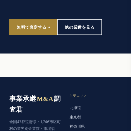
無料で査定する
他の業種を見る
主要エリア
事業承継
M&A
調
北海道
査君
東京都
全国47都道府県・1,746市区町
神奈川県
村の業界別企業数・市場規