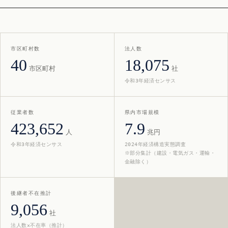
市区町村数
法人数
40
18,075
市区町村
社
令和3年経済センサス
従業者数
県内市場規模
423,652
7.9
人
兆円
令和3年経済センサス
2024年経済構造実態調査
※部分集計（建設・電気ガス・運輸・
金融除く）
後継者不在推計
9,056
社
法人数×不在率（推計）