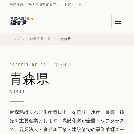
事業承継・M&Aの地域密着プラットフォーム
事業承継
M&A
調査君
トップ
/
都道府県一覧
/
青森県
PREFECTURE 02 · 東北地方
青森県
AOMORI
青森県はりんご生産量日本一を誇り、水産・農業・観
光を主要産業とします。高齢化率が全国トップクラス
で、農業法人・食品加工業・建設業での事業承継ニー