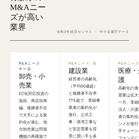
M&Aニー
ズが高い
業界
令和3年経済センサス · 中小企業庁データ
M&Aニーズ
M&Aニーズ 高
M&Aニー
中〜高
建設業
医療・
卸売・小
護
経営者の高齢化
売業
（平均60歳超）
高齢化の進
と後継者不在率
EC化対応投資の
需要は拡大
71%超で、零細事
負担、商店街再
一方、零細
業者の集約化が
編、後継者不在
法人・介護
進行。公共工
で大手による集
者の集約化
事・港湾工事な
約化が進む。地
ンドが進行
ど安定需要を背
方卸売業は問屋
手チェーン
景に買い手も多
機能の再構築で
ファンドに