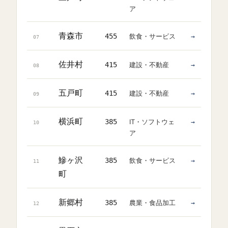
ア
青森市
455
飲食・サービス
→
07
佐井村
415
建設・不動産
→
08
五戸町
415
建設・不動産
→
09
横浜町
385
IT・ソフトウェ
→
10
ア
鰺ヶ沢
385
飲食・サービス
→
11
町
新郷村
385
農業・食品加工
→
12