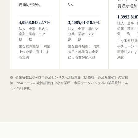
い。
再編が頻発。
買収が増加
1,399
2,818
4,095
8,843
22.7%
3,408
5,013
18.9%
法人
全事
企業
業者
法人
全事
県内シ
法人
全事
県内シ
数
数
企業
業者
ェア
企業
業者
ェア
数
数
数
数
主な案件類型
主な案件類型: 同業
主な案件類型: 同業
手チェーン・
上位企業・商社によ
大手・地元有力企業
医療法人によ
る集約
による友好的承継
約化
※ 企業等数は令和3年経済センサス‐活動調査（総務省・経済産業省）の実数
値。M&Aニーズの定性評価は中小企業庁・帝国データバンク等の業界統計に基
づく当社解釈。