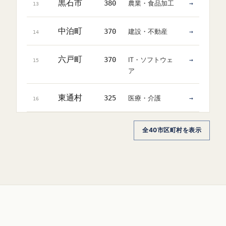
黒石市
380
農業・食品加工
→
13
中泊町
370
建設・不動産
→
14
六戸町
370
IT・ソフトウェ
→
15
ア
東通村
325
医療・介護
→
16
全40市区町村を表示