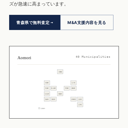
ズが急速に高まっています。
青森県で無料査定
M&A支援内容を見る
40 Municipalities
Aomori
大間町
今別町
むつ市
中泊町
外ヶ浜町
平内町
横浜町
つがる市
青森市
弘前市
黒石市
十和田市
三沢市
八戸市
主要都市