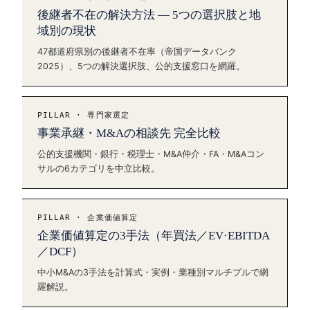
後継者不在の解決方法 — 5つの選択肢と地
域別の現状
47都道府県別の後継者不在率（帝国データバンク
2025）、5つの解決選択肢、公的支援窓口を網羅。
PILLAR · 専門家選定
事業承継・M&Aの相談先 完全比較
公的支援機関・銀行・税理士・M&A仲介・FA・M&Aコン
サルの6カテゴリを中立比較。
PILLAR · 企業価値算定
企業価値算定の3手法（年買法／EV·EBITDA
／DCF）
中小M&Aの3手法を計算式・実例・業種別マルチプルで網
羅解説。