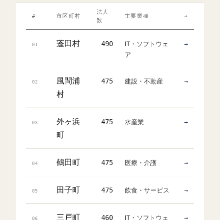
法人
#
市区町村
主要業種
→
数
蓬田村
490
IT・ソフトウェ
→
01
ア
風間浦
475
建設・不動産
→
02
村
外ヶ浜
475
水産業
→
03
町
鶴田町
475
医療・介護
→
04
田子町
475
飲食・サービス
→
05
三戸町
460
IT・ソフトウェ
→
06