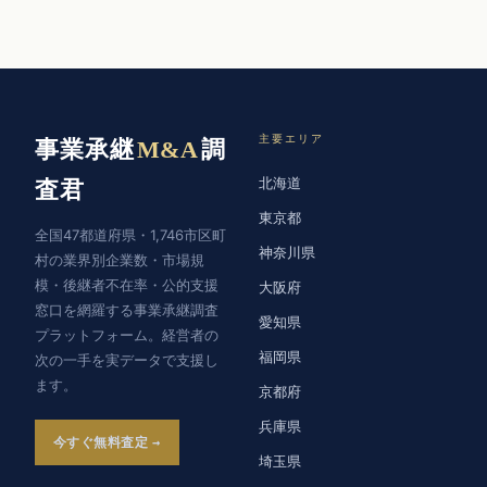
主要エリア
事業承継
M&A
調
北海道
査君
東京都
全国47都道府県・1,746市区町
神奈川県
村の業界別企業数・市場規
模・後継者不在率・公的支援
大阪府
窓口を網羅する事業承継調査
愛知県
プラットフォーム。経営者の
福岡県
次の一手を実データで支援し
ます。
京都府
兵庫県
今すぐ無料査定
埼玉県