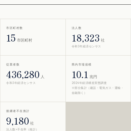
市区町村数
法人数
15
18,323
市区町村
社
令和3年経済センサス
従業者数
県内市場規模
436,280
10.1
人
兆円
令和3年経済センサス
2024年経済構造実態調査
※部分集計（建設・電気ガス・運輸・
金融除く）
後継者不在推計
9,180
社
法人数×不在率（推計）