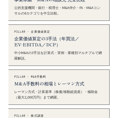
公的支援機関・銀行・税理士・M&A仲介・FA・M&Aコン
サルの6カテゴリを中立比較。
PILLAR · 企業価値算定
企業価値算定の3手法（年買法／
EV·EBITDA／DCF）
中小M&Aの3手法を計算式・実例・業種別マルチプルで網
羅解説。
PILLAR · M&A手数料
M&A手数料の相場とレーマン方式
レーマン方式・計算基準（株価/移動総資産）・補助金
（最大2,000万円）まで網羅。
PILLAR · 株式譲渡