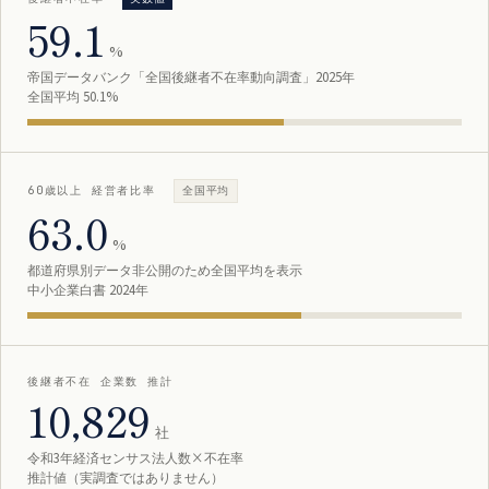
59.1
%
帝国データバンク「全国後継者不在率動向調査」2025年
全国平均 50.1%
60歳以上 経営者比率
全国平均
63.0
%
都道府県別データ非公開のため全国平均を表示
中小企業白書 2024年
後継者不在 企業数 推計
10,829
社
令和3年経済センサス法人数×不在率
推計値（実調査ではありません）