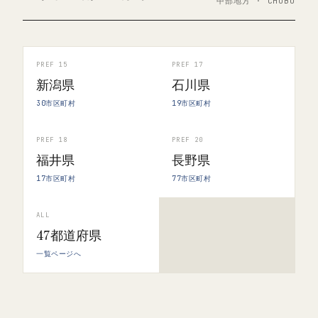
中部地方 · CHUBU
PREF 15
PREF 17
新潟県
石川県
30市区町村
19市区町村
PREF 18
PREF 20
福井県
長野県
17市区町村
77市区町村
ALL
47都道府県
一覧ページへ