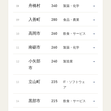
舟橋村
製薬・化学
340
→
08
入善町
食品・農業
280
→
09
高岡市
飲食・サービス
260
→
10
南砺市
製薬・化学
260
→
11
小矢部
製造業
240
→
12
市
立山町
IT・ソフトウェ
235
→
13
ア
黒部市
飲食・サービス
215
→
14