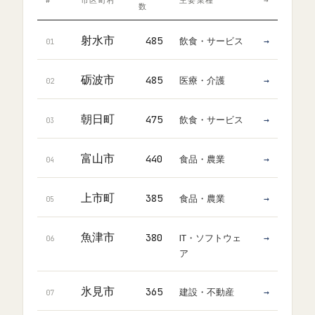
#
市区町村
主要業種
→
数
射水市
飲食・サービス
485
→
01
砺波市
医療・介護
485
→
02
朝日町
飲食・サービス
475
→
03
富山市
食品・農業
440
→
04
上市町
食品・農業
385
→
05
魚津市
IT・ソフトウェ
380
→
06
ア
氷見市
建設・不動産
365
→
07