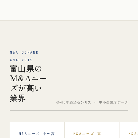
M&A DEMAND
ANALYSIS
富山県の
M&Aニー
ズが高い
業界
令和3年経済センサス · 中小企業庁データ
M&Aニーズ 中〜高
M&Aニーズ 高
M&