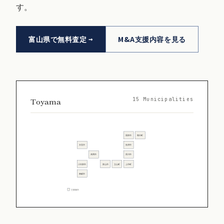
す。
富山県で無料査定
M&A支援内容を見る
Toyama
15 Municipalities
黒部市
朝日町
氷見市
魚津市
高岡市
滑川市
小矢部市
富山市
立山町
上市町
南砺市
主要都市