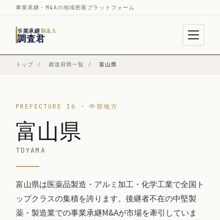
事業承継・M&Aの地域密着プラットフォーム
事業承継
M&A
調査君
トップ
/
都道府県一覧
/
富山県
PREFECTURE 16 · 中部地方
富山県
TOYAMA
富山県は医薬品製造・アルミ加工・化学工業で全国ト
ップクラスの集積を誇ります。後継者不在の中堅製
薬・製造業での事業承継M&Aが市場を牽引していま