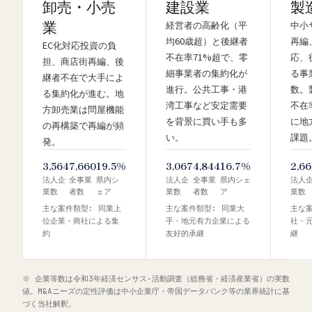
卸売・小売
建設業
製
業
経営者の高齢化（平
中小
均60歳超）と後継者
再編
EC化対応投資の負
不在率71%超で、零
応、
担、商店街再編、後
細事業者の集約化が
る事
継者不在で大手によ
進行。公共工事・港
数。
る集約化が進む。地
湾工事など安定需要
不在
方卸売業は問屋機能
を背景に買い手も多
に地
の再構築で再編が頻
い。
課題
発。
3,564
7,660
19.5%
3,067
4,844
16.7%
2,6
法人企
全事業
県内シ
法人企
全事業
県内シェ
法人
業数
者数
ェア
業数
者数
ア
業数
主な案件類型: 同業上
主な案件類型: 同業大
主な案
位企業・商社による集
手・地元有力企業による
社・
約
友好的承継
継
※ 企業等数は令和3年経済センサス‐活動調査（総務省・経済産業省）の実数
値。M&Aニーズの定性評価は中小企業庁・帝国データバンク等の業界統計に基
づく当社解釈。