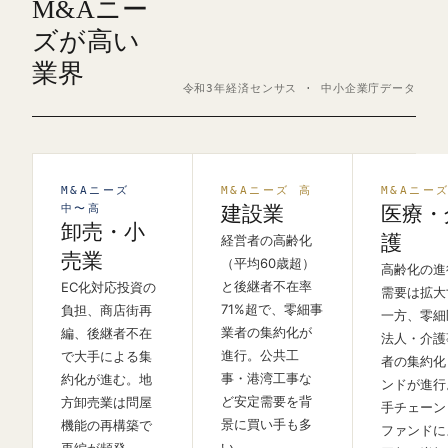
M&Aニー
ズが高い
業界
令和3年経済センサス · 中小企業庁データ
M&Aニーズ
M&Aニーズ 高
M&Aニー
中〜高
建設業
医療・
卸売・小
護
経営者の高齢化
売業
（平均60歳超）
高齢化の進
と後継者不在率
EC化対応投資の
需要は拡大
71%超で、零細事
負担、商店街再
一方、零細
業者の集約化が
編、後継者不在
法人・介護
進行。公共工
で大手による集
者の集約化
事・港湾工事な
約化が進む。地
ンドが進行
ど安定需要を背
方卸売業は問屋
手チェーン
景に買い手も多
機能の再構築で
ファンドに
い。