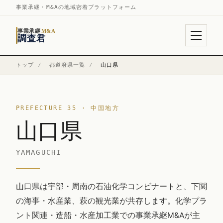
事業承継・M&Aの地域密着プラットフォーム
事業承継
M&A
調査君
トップ
/
都道府県一覧
/
山口県
PREFECTURE 35 · 中国地方
山口県
YAMAGUCHI
山口県は宇部・周南の石油化学コンビナートと、下関
の海事・水産業、萩の観光業が共存します。化学プラ
ント関連・造船・水産加工業での事業承継M&Aが主