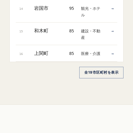
岩国市
95
観光・ホテ
→
14
ル
和木町
85
建設・不動
→
15
産
上関町
85
医療・介護
→
16
全19市区町村を表示