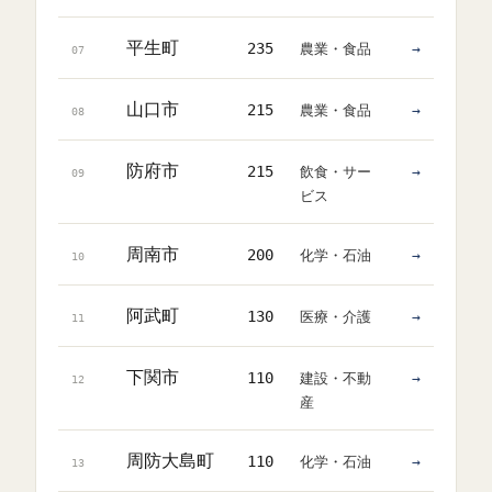
平生町
235
農業・食品
→
07
山口市
215
農業・食品
→
08
防府市
215
飲食・サー
→
09
ビス
周南市
200
化学・石油
→
10
阿武町
130
医療・介護
→
11
下関市
110
建設・不動
→
12
産
周防大島町
110
化学・石油
→
13