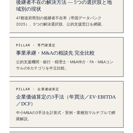
後継者不在の解決方法 — 5つの選択肢と地
域別の現状
47都道府県別の後継者不在率（帝国データバンク
2025）、5つの解決選択肢、公的支援窓口を網羅。
PILLAR · 専門家選定
事業承継・M&Aの相談先 完全比較
公的支援機関・銀行・税理士・M&A仲介・FA・M&Aコン
サルの6カテゴリを中立比較。
PILLAR · 企業価値算定
企業価値算定の3手法（年買法／EV·EBITDA
／DCF）
中小M&Aの3手法を計算式・実例・業種別マルチプルで網
羅解説。