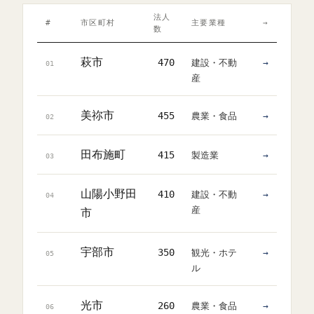
法人
#
市区町村
主要業種
→
数
萩市
470
建設・不動
→
01
産
美祢市
455
農業・食品
→
02
田布施町
415
製造業
→
03
山陽小野田
410
建設・不動
→
04
産
市
宇部市
350
観光・ホテ
→
05
ル
光市
260
農業・食品
→
06