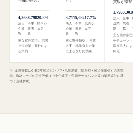
再編が頻発。
買収が増加
1,793
3,301
4,363
8,798
20.8%
3,711
5,082
17.7%
法人
全事
企業
業者
法人
全事
県内シ
法人
全事
県内シ
数
数
企業
業者
ェア
企業
業者
ェア
数
数
数
数
主な案件類型
主な案件類型: 同業
主な案件類型: 同業
手チェーン・
上位企業・商社によ
大手・地元有力企業
医療法人によ
る集約
による友好的承継
約化
※ 企業等数は令和3年経済センサス‐活動調査（総務省・経済産業省）の実数
値。M&Aニーズの定性評価は中小企業庁・帝国データバンク等の業界統計に基
づく当社解釈。