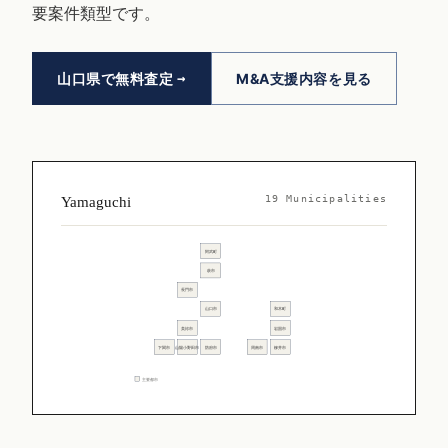
要案件類型です。
山口県で無料査定
M&A支援内容を見る
19 Municipalities
Yamaguchi
阿武町
萩市
長門市
山口市
和木町
美祢市
岩国市
下関市
山陽小野田市
防府市
周南市
柳井市
主要都市