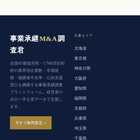
主要エリア
事業承継
M&A
調
北海道
査君
東京都
全国47都道府県・1,746市区町
神奈川県
村の業界別企業数・市場規
模・後継者不在率・公的支援
大阪府
窓口を網羅する事業承継調査
愛知県
プラットフォーム。経営者の
福岡県
次の一手を実データで支援し
ます。
京都府
兵庫県
今すぐ無料査定
埼玉県
千葉県