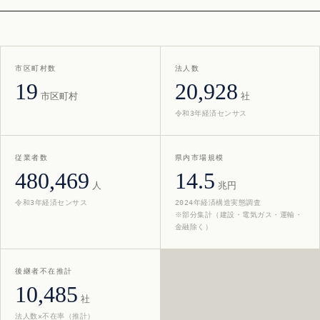
市区町村数
法人数
19
20,928
市区町村
社
令和3年経済センサス
従業者数
県内市場規模
480,469
14.5
人
兆円
令和3年経済センサス
2024年経済構造実態調査
※部分集計（建設・電気ガス・運輸・
金融除く）
後継者不在推計
10,485
社
法人数×不在率（推計）