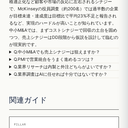
格適正化など顧客や市場の反応に左右されるシナジー
で、McKinseyの役員調査（約200名）では過半数の企業
が目標未達・達成度は目標比で平均23%不足と報告され
るなど、実現のハードルが高いことが知られています。
中小M&Aでは、まずコストシナジーで回収の土台を固め
つつ、売上シナジーはDD段階から仮説を設計して臨むの
が現実的です。
Q.
中小M&Aでも売上シナジーは狙えますか？
Q.
PMIで営業統合をうまく進めるコツは？
Q.
業界リサーチは内製と外注どちらがよいですか？
Q.
業界調査はAIに任せれば十分ではないですか？
関連ガイド
PILLAR