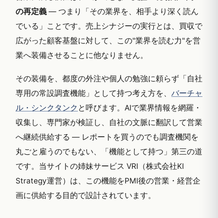
の再定義
— つまり「その業界を、相手より深く読ん
でいる」ことです。売上シナジーの実行とは、買収で
広がった顧客基盤に対して、この"業界を読む力"を営
業へ装備させることに他なりません。
その装備を、都度の外注や個人の勉強に頼らず「自社
専用の常設調査機能」として持つ考え方を、
バーチャ
ル・シンクタンク
と呼びます。AIで業界情報を網羅・
収集し、専門家が検証し、自社の文脈に翻訳して営業
へ継続供給する — レポートを買うのでも調査機関を
丸ごと雇うのでもない、「機能として持つ」第三の道
です。当サイトの姉妹サービス VRI（株式会社KI
Strategy運営）は、この機能をPMI後の営業・経営企
画に供給する目的で設計されています。