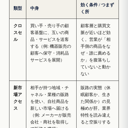
効く条件 / つまず
類型
中身
く所
クロ
買い手・売り手の顧
顧客層と購買文
スセ
客基盤に、互いの商
脈が近いほど効
ル
品・サービスを送客
く。営業が「相
する（例: 機器販売の
手側の商品をな
顧客へ保守・消耗品
ぜ・誰に薦める
サービスを展開）
か」を腹落ちし
ていないと動か
ない
新市
相手が持つ地域・チ
販路の実態（休
場ア
ャネル・業種の販路
眠顧客か、生き
クセ
を使い、自社商品を
た関係か）の見
ス
新しい市場へ届ける
極めが肝。業界
（例: メーカーが販売
特性を読み違え
会社・商社を取得し
ると空振りする