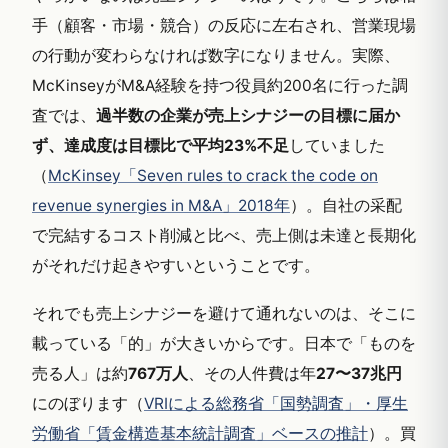
手（顧客・市場・競合）の反応に左右され、営業現場
の行動が変わらなければ数字になりません。実際、
McKinseyがM&A経験を持つ役員約200名に行った調
査では、
過半数の企業が売上シナジーの目標に届か
ず、達成度は目標比で平均23%不足
していました
（
McKinsey「Seven rules to crack the code on
revenue synergies in M&A」2018年
）。自社の采配
で完結するコスト削減と比べ、売上側は未達と長期化
がそれだけ起きやすいということです。
それでも売上シナジーを避けて通れないのは、そこに
載っている「的」が大きいからです。日本で「ものを
売る人」は約
767万人
、その人件費は年
27〜37兆円
にのぼります（
VRIによる総務省「国勢調査」・厚生
労働省「賃金構造基本統計調査」ベースの推計
）。買