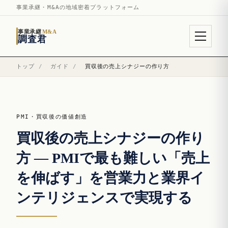
事業承継・M&Aの地域密着プラットフォーム
事業承継
M&A
調査君
トップ
/
ガイド
/
買収後の売上シナジーの作り方
PMI・買収後の価値創造
買収後の売上シナジーの作り
方 — PMIで最も難しい「売上
を伸ばす」を営業力と業界イ
ンテリジェンスで実現する