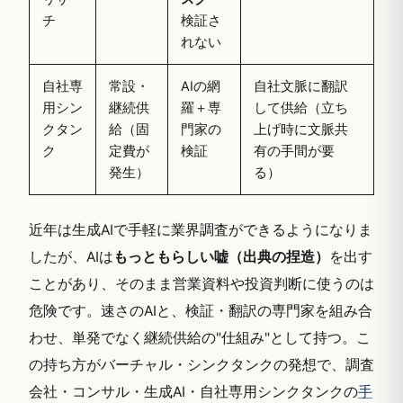
チ
検証さ
れない
自社専
常設・
AIの網
自社文脈に翻訳
用シン
継続供
羅＋専
して供給（立ち
クタン
給（固
門家の
上げ時に文脈共
ク
定費が
検証
有の手間が要
発生）
る）
近年は生成AIで手軽に業界調査ができるようになりま
したが、AIは
もっともらしい嘘（出典の捏造）
を出す
ことがあり、そのまま営業資料や投資判断に使うのは
危険です。速さのAIと、検証・翻訳の専門家を組み合
わせ、単発でなく継続供給の"仕組み"として持つ。こ
の持ち方がバーチャル・シンクタンクの発想で、調査
会社・コンサル・生成AI・自社専用シンクタンクの
手