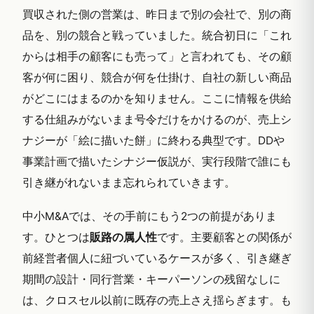
買収された側の営業は、昨日まで別の会社で、別の商
品を、別の競合と戦っていました。統合初日に「これ
からは相手の顧客にも売って」と言われても、その顧
客が何に困り、競合が何を仕掛け、自社の新しい商品
がどこにはまるのかを知りません。ここに情報を供給
する仕組みがないまま号令だけをかけるのが、売上シ
ナジーが「絵に描いた餅」に終わる典型です。DDや
事業計画で描いたシナジー仮説が、実行段階で誰にも
引き継がれないまま忘れられていきます。
中小M&Aでは、その手前にもう2つの前提がありま
す。ひとつは
販路の属人性
です。主要顧客との関係が
前経営者個人に紐づいているケースが多く、引き継ぎ
期間の設計・同行営業・キーパーソンの残留なしに
は、クロスセル以前に既存の売上さえ揺らぎます。も