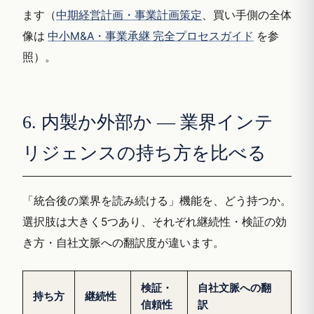
ます（
中期経営計画・事業計画策定
、買い手側の全体
像は
中小M&A・事業承継 完全プロセスガイド
を参
照）。
6. 内製か外部か — 業界インテ
リジェンスの持ち方を比べる
「統合後の業界を読み続ける」機能を、どう持つか。
選択肢は大きく5つあり、それぞれ継続性・検証の効
き方・自社文脈への翻訳度が違います。
検証・
自社文脈への翻
持ち方
継続性
信頼性
訳