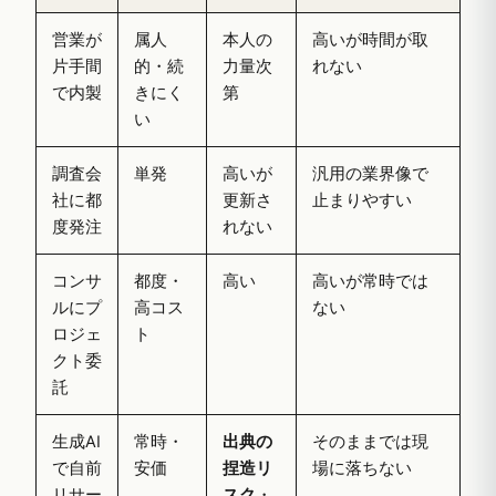
営業が
属人
本人の
高いが時間が取
片手間
的・続
力量次
れない
で内製
きにく
第
い
調査会
単発
高いが
汎用の業界像で
社に都
更新さ
止まりやすい
度発注
れない
コンサ
都度・
高い
高いが常時では
ルにプ
高コス
ない
ロジェ
ト
クト委
託
生成AI
常時・
出典の
そのままでは現
で自前
安価
捏造リ
場に落ちない
リサー
スク
・