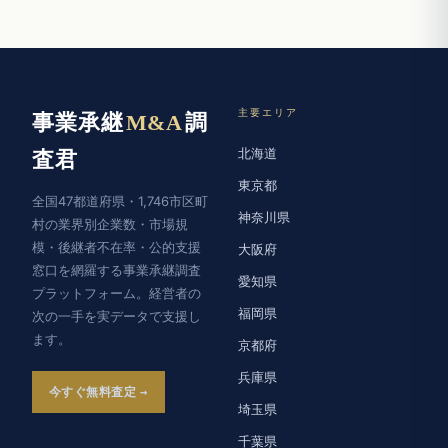
主要エリア
事業承継
M&A
調
北海道
査君
東京都
全国47都道府県・1,746市区町
神奈川県
村の業界別企業数・市場規
模・後継者不在率・公的支援
大阪府
窓口を網羅する事業承継調査
愛知県
プラットフォーム。経営者の
福岡県
次の一手を実データで支援し
ます。
京都府
兵庫県
今すぐ無料査定
埼玉県
千葉県