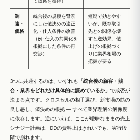
て販路を獲得）
調
統合後の規模を背景
短期で効きやす
達・
にした値決めの適正
いが、既存取引
価格
化・仕入条件の改善
先との関係を壊
（例: 仕入の共同化を
すと逆効果。値
根拠にした条件の再
上げの根拠づく
交渉）
りに業界相場の
把握が要る
3つに共通するのは、いずれも
「統合後の顧客・競
合・業界をどれだけ具体的に読めているか」
で成否が
決まる点です。クロスセルの相手選び、新市場の筋の
良し悪し、値決めの根拠 — すべて業界理解の解像度
に依存します。逆にいえば、ここが曖昧なままの売上
シナジー計画は、DDの資料上はきれいでも、実行段
階で崩れます。