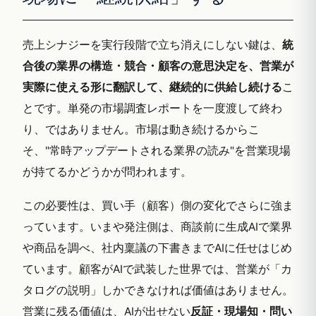
売上シナジーを実行段階で立ち消えにしない鍵は、
統
合後の業界の構造・競合・顧客の意思決定を、営業が
実際に使える形に翻訳して、継続的に供給し続ける
こ
とです。単発の市場調査レポートを一度渡して終わ
り、ではありません。市場は動き続けるからこ
そ、"常時アップデートされる業界の読み"を営業現場
が持てるかどうかが問われます。
この必要性は、買い手（顧客）側の変化でさらに強ま
っています。いまや発注側は、商談前に生成AIで業界
や商品を調べ、社内稟議の下書きまでAIに任せはじめ
ています。顧客がAIで武装した世界では、営業が「カ
タログの説明」しかできなければ価値はありません。
営業に残る価値は、AIが出せない
反証・現場知・問い