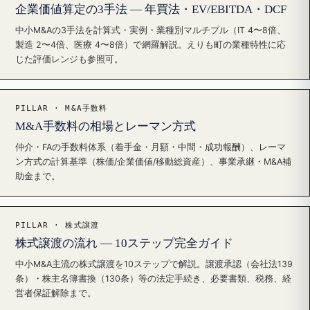
企業価値算定の3手法 — 年買法・EV/EBITDA・DCF
中小M&Aの3手法を計算式・実例・業種別マルチプル（IT 4〜8倍、
製造 2〜4倍、医療 4〜8倍）で網羅解説。えりも町の業種特性に応
じた評価レンジも参照可。
PILLAR · M&A手数料
M&A手数料の相場とレーマン方式
仲介・FAの手数料体系（着手金・月額・中間・成功報酬）、レーマ
ン方式の計算基準（株価/企業価値/移動総資産）、事業承継・M&A補
助金まで。
PILLAR · 株式譲渡
株式譲渡の流れ — 10ステップ完全ガイド
中小M&A主流の株式譲渡を10ステップで解説。譲渡承認（会社法139
条）・株主名簿書換（130条）等の法定手続き、必要書類、税務、経
営者保証解除まで。