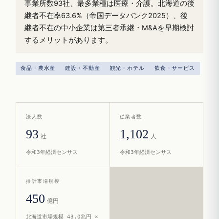
事業所数93社、最多業種は医療・介護。北海道の後
継者不在率63.6%（帝国データバンク2025）、後
継者不在の中小企業は第三者承継・M&Aを早期検討
するメリットがあります。
食品・農水産
建設・不動産
観光・ホテル
飲食・サービス
法人数
従業者数
93
1,102
社
人
令和3年経済センサス
令和3年経済センサス
推計市場規模
450
億円
北海道市場規模 43.0兆円 ×