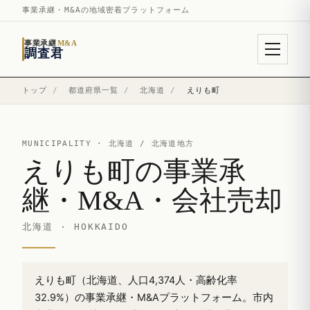
事業承継・M&Aの地域密着プラットフォーム
事業承継
M&A
調査君
トップ
/
都道府県一覧
/
北海道
/
えりも町
MUNICIPALITY ·
北海道
/ 北海道地方
えりも町の事業承
継・M&A・会社売却
北海道 · HOKKAIDO
えりも町（北海道、人口4,374人・高齢化率
32.9%）の事業承継・M&Aプラットフォーム。市内