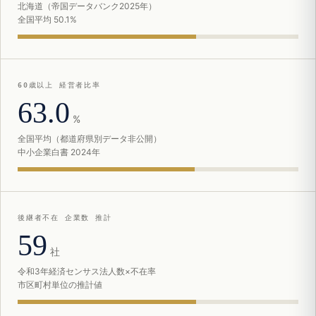
北海道（帝国データバンク2025年）
全国平均 50.1%
60歳以上 経営者比率
63.0
%
全国平均（都道府県別データ非公開）
中小企業白書 2024年
後継者不在 企業数 推計
59
社
令和3年経済センサス法人数×不在率
市区町村単位の推計値