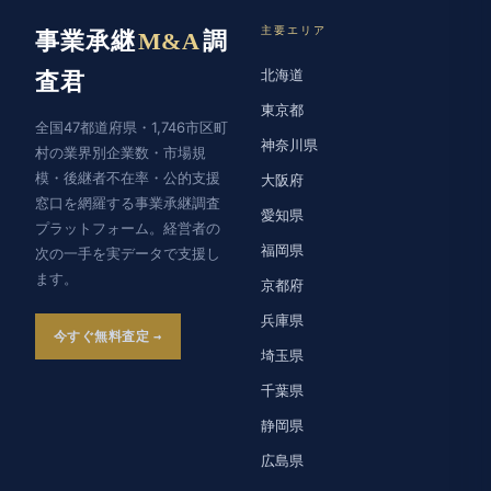
主要エリア
事業承継
M&A
調
北海道
査君
東京都
全国47都道府県・1,746市区町
神奈川県
村の業界別企業数・市場規
模・後継者不在率・公的支援
大阪府
窓口を網羅する事業承継調査
愛知県
プラットフォーム。経営者の
福岡県
次の一手を実データで支援し
ます。
京都府
兵庫県
今すぐ無料査定
埼玉県
千葉県
静岡県
広島県