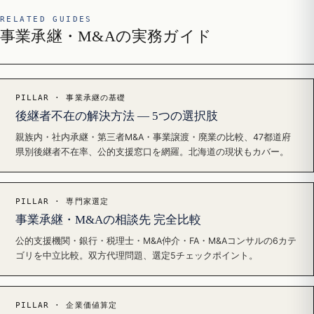
RELATED GUIDES
事業承継・M&Aの実務ガイド
PILLAR · 事業承継の基礎
後継者不在の解決方法 — 5つの選択肢
親族内・社内承継・第三者M&A・事業譲渡・廃業の比較、47都道府
県別後継者不在率、公的支援窓口を網羅。北海道の現状もカバー。
PILLAR · 専門家選定
事業承継・M&Aの相談先 完全比較
公的支援機関・銀行・税理士・M&A仲介・FA・M&Aコンサルの6カテ
ゴリを中立比較。双方代理問題、選定5チェックポイント。
PILLAR · 企業価値算定