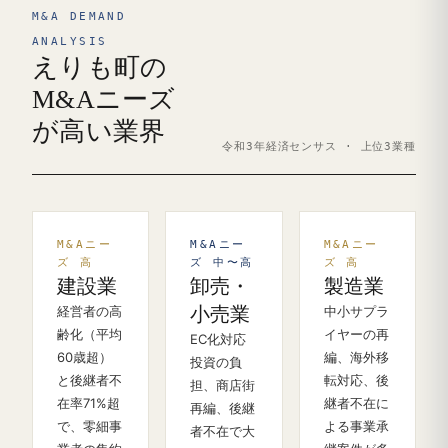
M&A DEMAND
ANALYSIS
えりも町の
M&Aニーズ
が高い業界
令和3年経済センサス · 上位3業種
M&Aニー
M&Aニー
M&Aニー
ズ 高
ズ 中〜高
ズ 高
建設業
卸売・
製造業
経営者の高
小売業
中小サプラ
齢化（平均
イヤーの再
EC化対応
60歳超）
編、海外移
投資の負
と後継者不
転対応、後
担、商店街
在率71%超
継者不在に
再編、後継
で、零細事
よる事業承
者不在で大