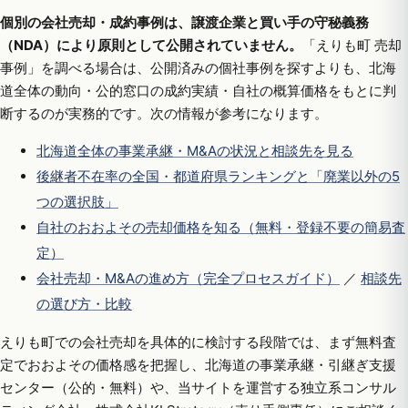
個別の会社売却・成約事例は、譲渡企業と買い手の守秘義務
（NDA）により原則として公開されていません。
「えりも町 売却
事例」を調べる場合は、公開済みの個社事例を探すよりも、北海
道全体の動向・公的窓口の成約実績・自社の概算価格をもとに判
断するのが実務的です。次の情報が参考になります。
北海道全体の事業承継・M&Aの状況と相談先を見る
後継者不在率の全国・都道府県ランキングと「廃業以外の5
つの選択肢」
自社のおおよその売却価格を知る（無料・登録不要の簡易査
定）
会社売却・M&Aの進め方（完全プロセスガイド）
／
相談先
の選び方・比較
えりも町での会社売却を具体的に検討する段階では、まず無料査
定でおおよその価格感を把握し、北海道の事業承継・引継ぎ支援
センター（公的・無料）や、当サイトを運営する独立系コンサル