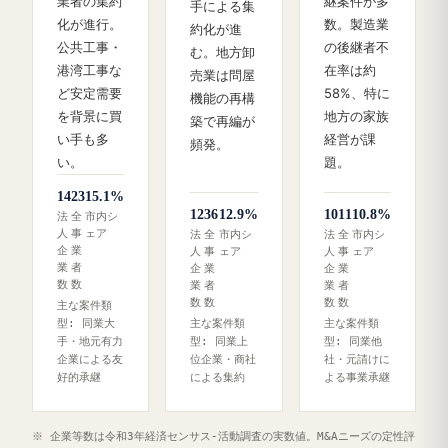
業者の集約
継案件が多
手による集
化が進行。
数。製造業
約化が進
公共工事・
の後継者不
む。地方卸
港湾工事な
在率は約
売業は問屋
ど安定需要
58%、特に
機能の再構
を背景に買
地方の家族
築で再編が
い手も多
経営が課
頻発。
い。
題。
14
23
15.1%
12
36
12.9%
10
11
10.8%
法
全
市内シ
人
事
ェア
法
全
市内シ
法
全
市内シ
企
業
人
事
ェア
人
事
ェア
業
者
企
業
企
業
数
数
業
者
業
者
数
数
数
数
主な案件類
型: 同業大
主な案件類
主な案件類
手・地元有力
型: 同業上
型: 同業他
企業による友
位企業・商社
社・元請けに
好的承継
による集約
よる事業承継
※ 企業等数は令和3年経済センサス‐活動調査の実数値。M&Aニーズの定性評