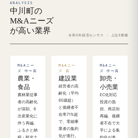
ANALYSIS
中川町の
M&Aニーズ
が高い業界
令和3年経済センサス · 上位3業種
M&Aニー
M&Aニー
M&Aニー
ズ 中〜高
ズ 高
ズ 中〜高
農業・
建設業
卸売・
食品
経営者の高
小売業
齢化（平均
農林業従事
EC化対応
60歳超）
者の高齢化
投資の負
と後継者不
が深刻、6
担、商店街
在率71%超
次産業化に
再編、後継
で、零細事
伴う再編、
者不在で大
業者の集約
ふるさと納
手による集
化が進行。
税・観光土
約化が進