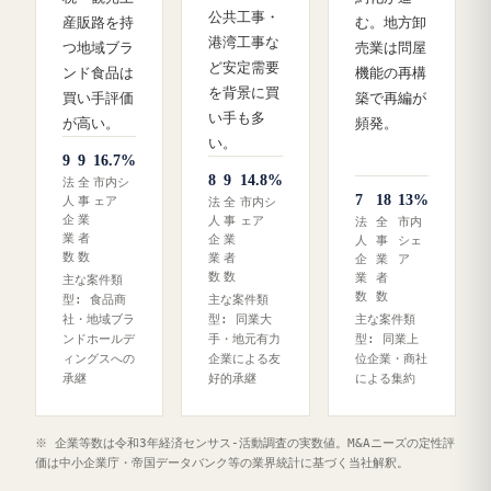
公共工事・
産販路を持
む。地方卸
港湾工事な
つ地域ブラ
売業は問屋
ど安定需要
ンド食品は
機能の再構
を背景に買
買い手評価
築で再編が
い手も多
が高い。
頻発。
い。
9
9
16.7%
8
9
14.8%
法
全
市内シ
7
18
13%
人
事
ェア
法
全
市内シ
企
業
人
事
ェア
法
全
市内
業
者
企
業
人
事
シェ
数
数
業
者
企
業
ア
数
数
業
者
主な案件類
数
数
型: 食品商
主な案件類
社・地域ブラ
型: 同業大
主な案件類
ンドホールデ
手・地元有力
型: 同業上
ィングスへの
企業による友
位企業・商社
承継
好的承継
による集約
※ 企業等数は令和3年経済センサス‐活動調査の実数値。M&Aニーズの定性評
価は中小企業庁・帝国データバンク等の業界統計に基づく当社解釈。