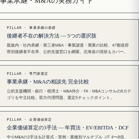
事業承継・M&Aの実務ガイド
PILLAR · 事業承継の基礎
後継者不在の解決方法 — 5つの選択肢
親族内・社内承継・第三者M&A・事業譲渡・廃業の比較、47都道府
県別後継者不在率、公的支援窓口を網羅。北海道の現状もカバー。
PILLAR · 専門家選定
事業承継・M&Aの相談先 完全比較
公的支援機関・銀行・税理士・M&A仲介・FA・M&Aコンサルの6カテ
ゴリを中立比較。双方代理問題、選定5チェックポイント。
PILLAR · 企業価値算定
企業価値算定の3手法 — 年買法・EV/EBITDA・DCF
中小M&Aの3手法を計算式・実例・業種別マルチプル（IT 4〜8倍、