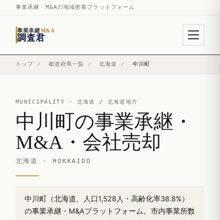
事業承継・M&Aの地域密着プラットフォーム
事業承継
M&A
調査君
トップ
/
都道府県一覧
/
北海道
/
中川町
MUNICIPALITY ·
北海道
/ 北海道地方
中川町の事業承継・
M&A・会社売却
北海道 · HOKKAIDO
中川町（北海道、人口1,528人・高齢化率38.8%）
の事業承継・M&Aプラットフォーム。市内事業所数