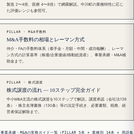
製造 2〜4倍、医療 4〜8倍）で網羅解説。中川町の業種特性に応じ
た評価レンジも参照可。
PILLAR · M&A手数料
M&A手数料の相場とレーマン方式
仲介・FAの手数料体系（着手金・月額・中間・成功報酬）、レーマ
ン方式の計算基準（株価/企業価値/移動総資産）、事業承継・M&A補
助金まで。
PILLAR · 株式譲渡
株式譲渡の流れ — 10ステップ完全ガイド
中小M&A主流の株式譲渡を10ステップで解説。譲渡承認（会社法139
条）・株主名簿書換（130条）等の法定手続き、必要書類、税務、経
営者保証解除まで。
事業承継・M&Aの実務ガイド一覧（PILLAR 5本 + 業種別 14本 + 用語集