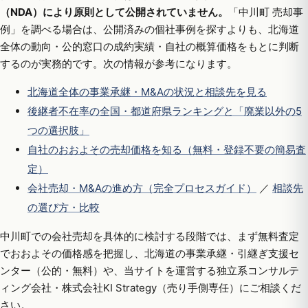
（NDA）により原則として公開されていません。
「中川町 売却事
例」を調べる場合は、公開済みの個社事例を探すよりも、北海道
全体の動向・公的窓口の成約実績・自社の概算価格をもとに判断
するのが実務的です。次の情報が参考になります。
北海道全体の事業承継・M&Aの状況と相談先を見る
後継者不在率の全国・都道府県ランキングと「廃業以外の5
つの選択肢」
自社のおおよその売却価格を知る（無料・登録不要の簡易査
定）
会社売却・M&Aの進め方（完全プロセスガイド）
／
相談先
の選び方・比較
中川町での会社売却を具体的に検討する段階では、まず無料査定
でおおよその価格感を把握し、北海道の事業承継・引継ぎ支援セ
ンター（公的・無料）や、当サイトを運営する独立系コンサルテ
ィング会社・株式会社KI Strategy（売り手側専任）にご相談くだ
さい。