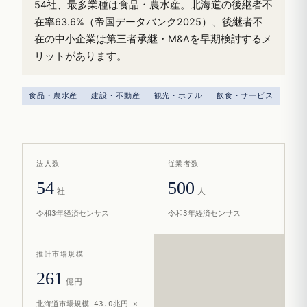
54社、最多業種は食品・農水産。北海道の後継者不
在率63.6%（帝国データバンク2025）、後継者不
在の中小企業は第三者承継・M&Aを早期検討するメ
リットがあります。
食品・農水産
建設・不動産
観光・ホテル
飲食・サービス
法人数
従業者数
54
500
社
人
令和3年経済センサス
令和3年経済センサス
推計市場規模
261
億円
北海道市場規模 43.0兆円 ×