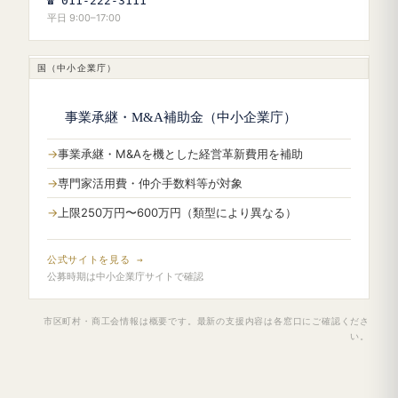
☎ 011-222-3111
平日 9:00–17:00
国（中小企業庁）
事業承継・M&A補助金（中小企業庁）
事業承継・M&Aを機とした経営革新費用を補助
専門家活用費・仲介手数料等が対象
上限250万円〜600万円（類型により異なる）
公式サイトを見る →
公募時期は中小企業庁サイトで確認
市区町村・商工会情報は概要です。最新の支援内容は各窓口にご確認くださ
い。