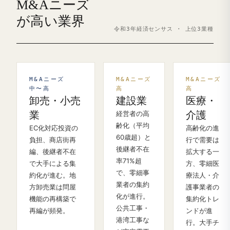
M&Aニーズ
が高い業界
令和3年経済センサス · 上位3業種
M&Aニーズ
M&Aニーズ
M&Aニーズ
中〜高
高
高
卸売・小売
建設業
医療・
業
経営者の高
介護
齢化（平均
EC化対応投資の
高齢化の進
60歳超）と
負担、商店街再
行で需要は
後継者不在
編、後継者不在
拡大する一
率71%超
で大手による集
方、零細医
で、零細事
約化が進む。地
療法人・介
業者の集約
方卸売業は問屋
護事業者の
化が進行。
機能の再構築で
集約化トレ
公共工事・
再編が頻発。
ンドが進
港湾工事な
行。大手チ