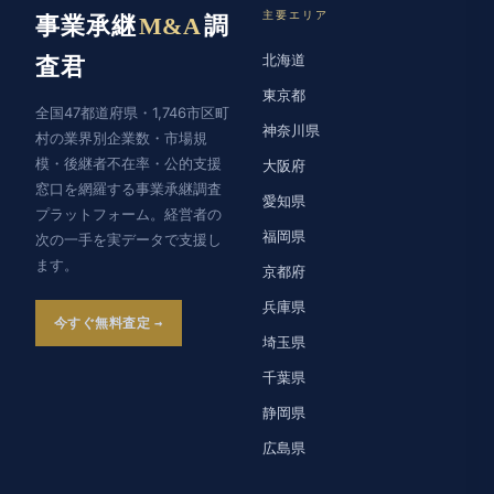
主要エリア
事業承継
M&A
調
北海道
査君
東京都
全国47都道府県・1,746市区町
神奈川県
村の業界別企業数・市場規
模・後継者不在率・公的支援
大阪府
窓口を網羅する事業承継調査
愛知県
プラットフォーム。経営者の
福岡県
次の一手を実データで支援し
ます。
京都府
兵庫県
今すぐ無料査定
埼玉県
千葉県
静岡県
広島県