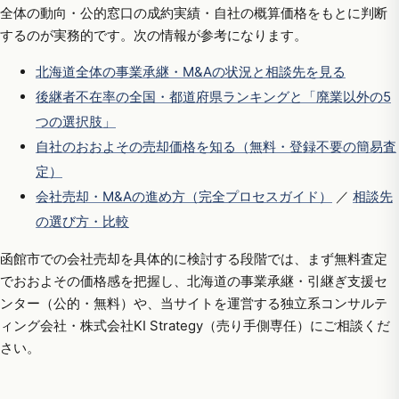
全体の動向・公的窓口の成約実績・自社の概算価格をもとに判断
するのが実務的です。次の情報が参考になります。
北海道全体の事業承継・M&Aの状況と相談先を見る
後継者不在率の全国・都道府県ランキングと「廃業以外の5
つの選択肢」
自社のおおよその売却価格を知る（無料・登録不要の簡易査
定）
会社売却・M&Aの進め方（完全プロセスガイド）
／
相談先
の選び方・比較
函館市での会社売却を具体的に検討する段階では、まず無料査定
でおおよその価格感を把握し、北海道の事業承継・引継ぎ支援セ
ンター（公的・無料）や、当サイトを運営する独立系コンサルテ
ィング会社・株式会社KI Strategy（売り手側専任）にご相談くだ
さい。