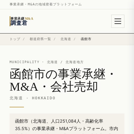
事業承継・M&Aの地域密着プラットフォーム
事業承継
M&A
調査君
トップ
/
都道府県一覧
/
北海道
/
函館市
MUNICIPALITY ·
北海道
/ 北海道地方
函館市の事業承継・
M&A・会社売却
北海道 · HOKKAIDO
函館市（北海道、人口251,084人・高齢化率
35.5%）の事業承継・M&Aプラットフォーム。市内