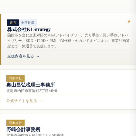
運営
全国対応
株式会社KI Strategy
函館市を含む全国対応のM&Aアドバイザリー。売り手側／買い手側アドバ
イザリー、BDD・ITDD・PMI、IM作成・セカンドオピニオン、事業計画策
定まで一気通貫で支援します。
支援内容を見る →
同市本社
奥山昌弘税理士事務所
北海道函館市富岡町2丁目49-9
公式サイトを見る →
同市本社
野崎会計事務所
北海道函館市五稜郭町1丁目50番地