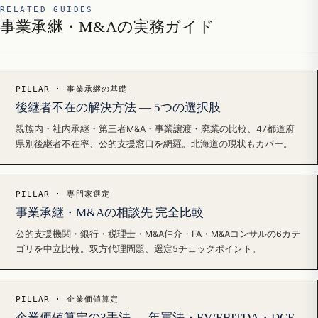
RELATED GUIDES
事業承継・M&Aの実務ガイド
PILLAR · 事業承継の基礎
後継者不在の解決方法 — 5つの選択肢
親族内・社内承継・第三者M&A・事業譲渡・廃業の比較、47都道府
県別後継者不在率、公的支援窓口を網羅。北海道の現状もカバー。
PILLAR · 専門家選定
事業承継・M&Aの相談先 完全比較
公的支援機関・銀行・税理士・M&A仲介・FA・M&Aコンサルの6カテ
ゴリを中立比較。双方代理問題、選定5チェックポイント。
PILLAR · 企業価値算定
企業価値算定の3手法 — 年買法・EV/EBITDA・DCF