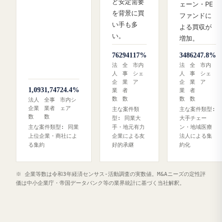
ど安定需要
ェーン・PE
を背景に買
ファンドに
い手も多
よる買収が
い。
増加。
762
941
17%
348
624
7.8%
法
全
市内
法
全
市内
人
事
シェ
人
事
シェ
企
業
ア
企
業
ア
1,093
1,747
24.4%
業
者
業
者
数
数
数
数
法人
全事
市内シ
企業
業者
ェア
主な案件類
主な案件類型:
数
数
型: 同業大
大手チェー
主な案件類型: 同業
手・地元有力
ン・地域医療
上位企業・商社によ
企業による友
法人による集
る集約
好的承継
約化
※ 企業等数は令和3年経済センサス‐活動調査の実数値。M&Aニーズの定性評
価は中小企業庁・帝国データバンク等の業界統計に基づく当社解釈。