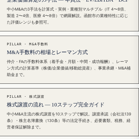
中小M&Aの3手法を計算式・実例・業種別マルチプル（IT 4〜8倍、
製造 2〜4倍、医療 4〜8倍）で網羅解説。函館市の業種特性に応じ
た評価レンジも参照可。
PILLAR · M&A手数料
M&A手数料の相場とレーマン方式
仲介・FAの手数料体系（着手金・月額・中間・成功報酬）、レーマ
ン方式の計算基準（株価/企業価値/移動総資産）、事業承継・M&A補
助金まで。
PILLAR · 株式譲渡
株式譲渡の流れ — 10ステップ完全ガイド
中小M&A主流の株式譲渡を10ステップで解説。譲渡承認（会社法139
条）・株主名簿書換（130条）等の法定手続き、必要書類、税務、経
営者保証解除まで。