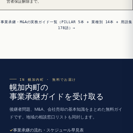
営者保証解除まで。
事業承継・M&Aの実務ガイド一覧（PILLAR 5本 + 業種別 14本 + 用語集
178語）→
IN 幌加内町 · 無料でお届け
幌加内町の
事業承継ガイドを受け取る
後継者問題、M&A、会社売却の基本知識をまとめた無料ガイ
ドです。地域の相談窓口リストも同封します。
事業承継の流れ・スケジュール早見表