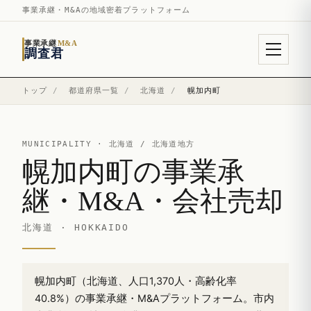
事業承継・M&Aの地域密着プラットフォーム
事業承継
M&A
調査君
トップ
/
都道府県一覧
/
北海道
/
幌加内町
MUNICIPALITY ·
北海道
/ 北海道地方
幌加内町の事業承
継・M&A・会社売却
北海道 · HOKKAIDO
幌加内町（北海道、人口1,370人・高齢化率
40.8%）の事業承継・M&Aプラットフォーム。市内