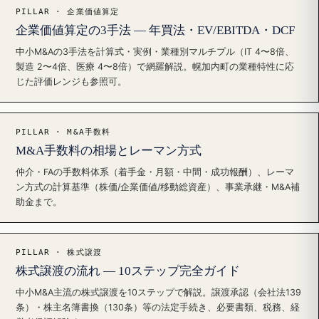
PILLAR · 企業価値算定
企業価値算定の3手法 — 年買法・EV/EBITDA・DCF
中小M&Aの3手法を計算式・実例・業種別マルチプル（IT 4〜8倍、
製造 2〜4倍、医療 4〜8倍）で網羅解説。幌加内町の業種特性に応
じた評価レンジも参照可。
PILLAR · M&A手数料
M&A手数料の相場とレーマン方式
仲介・FAの手数料体系（着手金・月額・中間・成功報酬）、レーマ
ン方式の計算基準（株価/企業価値/移動総資産）、事業承継・M&A補
助金まで。
PILLAR · 株式譲渡
株式譲渡の流れ — 10ステップ完全ガイド
中小M&A主流の株式譲渡を10ステップで解説。譲渡承認（会社法139
条）・株主名簿書換（130条）等の法定手続き、必要書類、税務、経