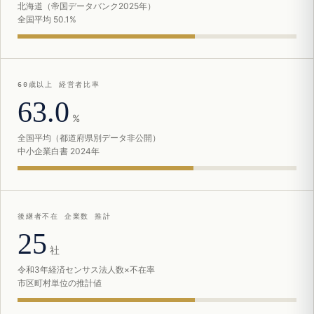
北海道（帝国データバンク2025年）
全国平均 50.1%
60歳以上 経営者比率
63.0
%
全国平均（都道府県別データ非公開）
中小企業白書 2024年
後継者不在 企業数 推計
25
社
令和3年経済センサス法人数×不在率
市区町村単位の推計値