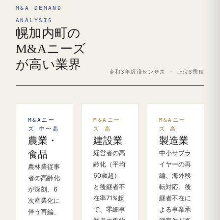
M&A DEMAND
ANALYSIS
幌加内町の
M&Aニーズ
が高い業界
令和3年経済センサス · 上位3業種
M&Aニー
M&Aニー
M&Aニー
ズ 中〜高
ズ 高
ズ 高
農業・
建設業
製造業
食品
経営者の高
中小サプラ
齢化（平均
イヤーの再
農林業従事
60歳超）
編、海外移
者の高齢化
と後継者不
転対応、後
が深刻、6
在率71%超
継者不在に
次産業化に
で、零細事
よる事業承
伴う再編、