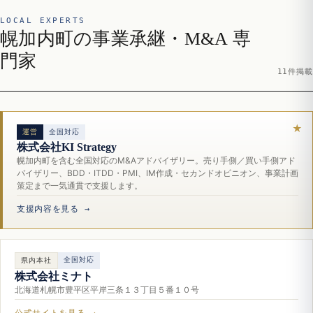
LOCAL EXPERTS
幌加内町の事業承継・M&A 専
門家
11件掲載
運営
全国対応
株式会社KI Strategy
幌加内町を含む全国対応のM&Aアドバイザリー。売り手側／買い手側アド
バイザリー、BDD・ITDD・PMI、IM作成・セカンドオピニオン、事業計画
策定まで一気通貫で支援します。
支援内容を見る →
全国対応
県内本社
株式会社ミナト
北海道札幌市豊平区平岸三条１３丁目５番１０号
公式サイトを見る →