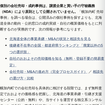
個別の会社売却・成約事例は、譲渡企業と買い手の守秘義務
（NDA）により原則として公開されていません。
「幌加内町 売却
事例」を調べる場合は、公開済みの個社事例を探すよりも、北海
道全体の動向・公的窓口の成約実績・自社の概算価格をもとに判
断するのが実務的です。次の情報が参考になります。
北海道全体の事業承継・M&Aの状況と相談先を見る
後継者不在率の全国・都道府県ランキングと「廃業以外の5
つの選択肢」
自社のおおよその売却価格を知る（無料・登録不要の簡易査
定）
会社売却・M&Aの進め方（完全プロセスガイド）
／
相談先
の選び方・比較
幌加内町での会社売却を具体的に検討する段階では、まず無料査
定でおおよその価格感を把握し、北海道の事業承継・引継ぎ支援
センター（公的・無料）や、当サイトを運営する独立系コンサル