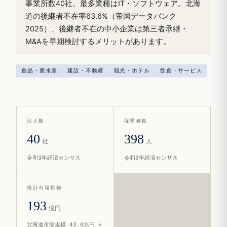
事業所数40社、最多業種はIT・ソフトウェア。北海
道の後継者不在率63.6%（帝国データバンク
2025）、後継者不在の中小企業は第三者承継・
M&Aを早期検討するメリットがあります。
食品・農水産
建設・不動産
観光・ホテル
飲食・サービス
法人数
従業者数
40
398
社
人
令和3年経済センサス
令和3年経済センサス
推計市場規模
193
億円
北海道市場規模 43.0兆円 ×