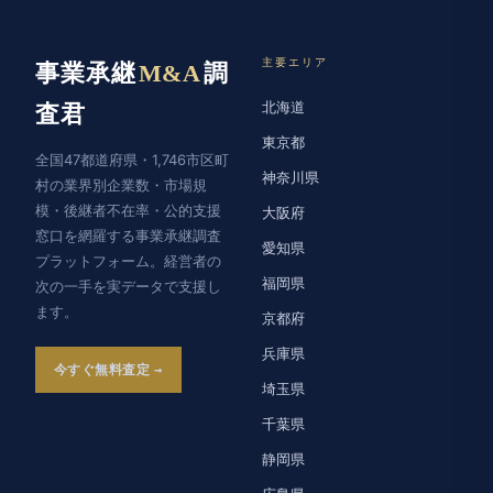
主要エリア
事業承継
M&A
調
北海道
査君
東京都
全国47都道府県・1,746市区町
神奈川県
村の業界別企業数・市場規
模・後継者不在率・公的支援
大阪府
窓口を網羅する事業承継調査
愛知県
プラットフォーム。経営者の
福岡県
次の一手を実データで支援し
ます。
京都府
兵庫県
今すぐ無料査定
埼玉県
千葉県
静岡県