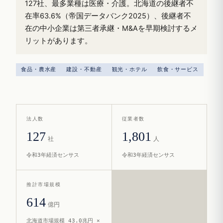
127社、最多業種は医療・介護。北海道の後継者不
在率63.6%（帝国データバンク2025）、後継者不
在の中小企業は第三者承継・M&Aを早期検討するメ
リットがあります。
食品・農水産
建設・不動産
観光・ホテル
飲食・サービス
法人数
従業者数
127
1,801
社
人
令和3年経済センサス
令和3年経済センサス
推計市場規模
614
億円
北海道市場規模 43.0兆円 ×