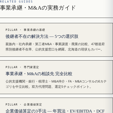
RELATED GUIDES
事業承継・M&Aの実務ガイド
PILLAR · 事業承継の基礎
後継者不在の解決方法 — 5つの選択肢
親族内・社内承継・第三者M&A・事業譲渡・廃業の比較、47都道府
県別後継者不在率、公的支援窓口を網羅。北海道の現状もカバー。
PILLAR · 専門家選定
事業承継・M&Aの相談先 完全比較
公的支援機関・銀行・税理士・M&A仲介・FA・M&Aコンサルの6カテ
ゴリを中立比較。双方代理問題、選定5チェックポイント。
PILLAR · 企業価値算定
企業価値算定の3手法 — 年買法・EV/EBITDA・DCF