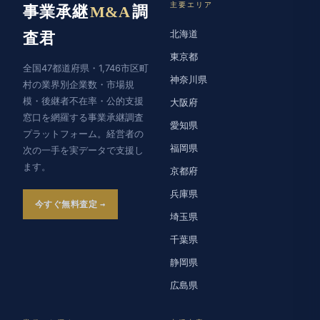
主要エリア
事業承継
M&A
調
北海道
査君
東京都
全国47都道府県・1,746市区町
神奈川県
村の業界別企業数・市場規
模・後継者不在率・公的支援
大阪府
窓口を網羅する事業承継調査
愛知県
プラットフォーム。経営者の
福岡県
次の一手を実データで支援し
ます。
京都府
兵庫県
今すぐ無料査定
埼玉県
千葉県
静岡県
広島県