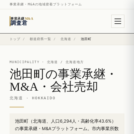
事業承継・M&Aの地域密着プラットフォーム
事業承継
M&A
調査君
トップ
/
都道府県一覧
/
北海道
/
池田町
MUNICIPALITY ·
北海道
/ 北海道地方
池田町の事業承継・
M&A・会社売却
北海道 · HOKKAIDO
池田町（北海道、人口6,294人・高齢化率43.6%）
の事業承継・M&Aプラットフォーム。市内事業所数