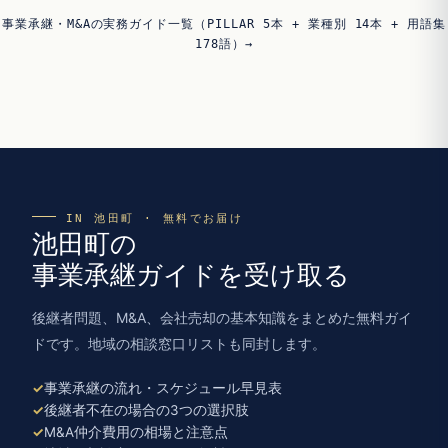
事業承継・M&Aの実務ガイド一覧（PILLAR 5本 + 業種別 14本 + 用語集
178語）→
IN 池田町 · 無料でお届け
池田町の
事業承継ガイドを受け取る
後継者問題、M&A、会社売却の基本知識をまとめた無料ガイ
ドです。地域の相談窓口リストも同封します。
事業承継の流れ・スケジュール早見表
後継者不在の場合の3つの選択肢
M&A仲介費用の相場と注意点