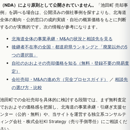
（NDA）により原則として公開されていません。
「池田町 売却事
例」を調べる場合は、公開済みの個社事例を探すよりも、北海道
全体の動向・公的窓口の成約実績・自社の概算価格をもとに判断
するのが実務的です。次の情報が参考になります。
北海道全体の事業承継・M&Aの状況と相談先を見る
後継者不在率の全国・都道府県ランキングと「廃業以外の5
つの選択肢」
自社のおおよその売却価格を知る（無料・登録不要の簡易査
定）
会社売却・M&Aの進め方（完全プロセスガイド）
／
相談先
の選び方・比較
池田町での会社売却を具体的に検討する段階では、まず無料査定
でおおよその価格感を把握し、北海道の事業承継・引継ぎ支援セ
ンター（公的・無料）や、当サイトを運営する独立系コンサルテ
ィング会社・株式会社KI Strategy（売り手側専任）にご相談くだ
さい。