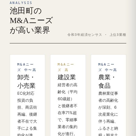
ANALYSIS
池田町の
M&Aニーズ
が高い業界
令和3年経済センサス · 上位3業種
M&Aニー
M&Aニー
M&Aニー
ズ 中〜高
ズ 高
ズ 中〜高
卸売・
建設業
農業・
小売業
経営者の高
食品
齢化（平均
EC化対応
農林業従事
60歳超）
投資の負
者の高齢化
と後継者不
担、商店街
が深刻、6
在率71%超
再編、後継
次産業化に
で、零細事
者不在で大
伴う再編、
業者の集約
手による集
ふるさと納
化が進行。
約化が進
税・観光土