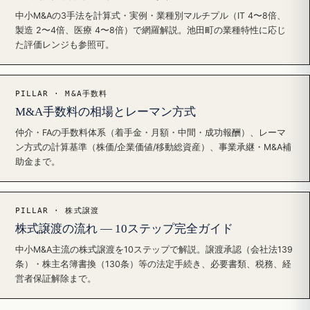
中小M&Aの3手法を計算式・実例・業種別マルチプル（IT 4〜8倍、
製造 2〜4倍、医療 4〜8倍）で網羅解説。池田町の業種特性に応じ
た評価レンジも参照可。
PILLAR · M&A手数料
M&A手数料の相場とレーマン方式
仲介・FAの手数料体系（着手金・月額・中間・成功報酬）、レーマ
ン方式の計算基準（株価/企業価値/移動総資産）、事業承継・M&A補
助金まで。
PILLAR · 株式譲渡
株式譲渡の流れ — 10ステップ完全ガイド
中小M&A主流の株式譲渡を10ステップで解説。譲渡承認（会社法139
条）・株主名簿書換（130条）等の法定手続き、必要書類、税務、経
営者保証解除まで。