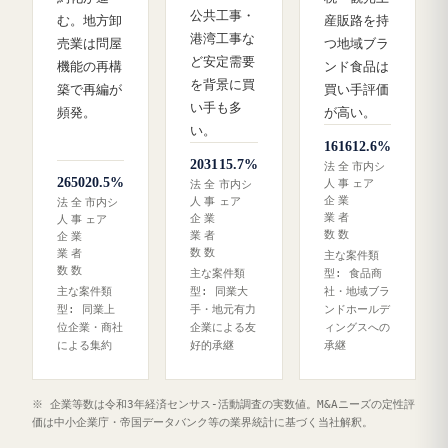
公共工事・
む。地方卸
産販路を持
港湾工事な
売業は問屋
つ地域ブラ
ど安定需要
機能の再構
ンド食品は
を背景に買
築で再編が
買い手評価
い手も多
頻発。
が高い。
い。
16
16
12.6%
20
31
15.7%
法
全
市内シ
26
50
20.5%
人
事
ェア
法
全
市内シ
企
業
人
事
ェア
法
全
市内シ
業
者
企
業
人
事
ェア
数
数
業
者
企
業
数
数
業
者
主な案件類
数
数
主な案件類
型: 食品商
主な案件類
型: 同業大
社・地域ブラ
型: 同業上
手・地元有力
ンドホールデ
位企業・商社
企業による友
ィングスへの
による集約
好的承継
承継
※ 企業等数は令和3年経済センサス‐活動調査の実数値。M&Aニーズの定性評
価は中小企業庁・帝国データバンク等の業界統計に基づく当社解釈。