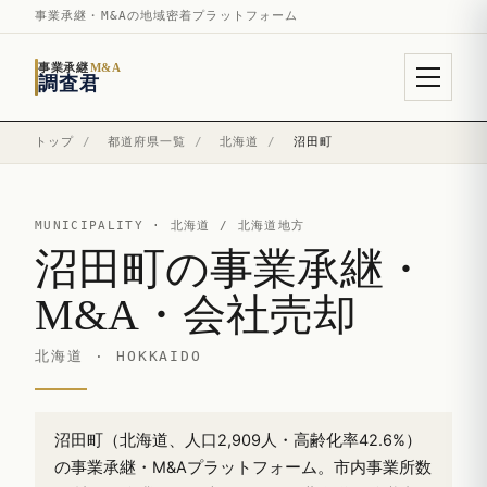
事業承継・M&Aの地域密着プラットフォーム
事業承継
M&A
調査君
トップ
/
都道府県一覧
/
北海道
/
沼田町
MUNICIPALITY ·
北海道
/ 北海道地方
沼田町の事業承継・
M&A・会社売却
北海道 · HOKKAIDO
沼田町（北海道、人口2,909人・高齢化率42.6%）
の事業承継・M&Aプラットフォーム。市内事業所数