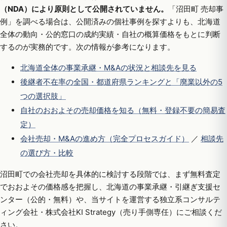
（NDA）により原則として公開されていません。
「沼田町 売却事
例」を調べる場合は、公開済みの個社事例を探すよりも、北海道
全体の動向・公的窓口の成約実績・自社の概算価格をもとに判断
するのが実務的です。次の情報が参考になります。
北海道全体の事業承継・M&Aの状況と相談先を見る
後継者不在率の全国・都道府県ランキングと「廃業以外の5
つの選択肢」
自社のおおよその売却価格を知る（無料・登録不要の簡易査
定）
会社売却・M&Aの進め方（完全プロセスガイド）
／
相談先
の選び方・比較
沼田町での会社売却を具体的に検討する段階では、まず無料査定
でおおよその価格感を把握し、北海道の事業承継・引継ぎ支援セ
ンター（公的・無料）や、当サイトを運営する独立系コンサルテ
ィング会社・株式会社KI Strategy（売り手側専任）にご相談くだ
さい。