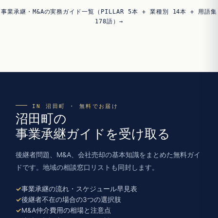
事業承継・M&Aの実務ガイド一覧（PILLAR 5本 + 業種別 14本 + 用語集
178語）→
IN 沼田町 · 無料でお届け
沼田町の
事業承継ガイドを受け取る
後継者問題、M&A、会社売却の基本知識をまとめた無料ガイ
ドです。地域の相談窓口リストも同封します。
事業承継の流れ・スケジュール早見表
後継者不在の場合の3つの選択肢
M&A仲介費用の相場と注意点