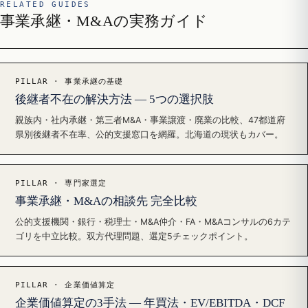
RELATED GUIDES
事業承継・M&Aの実務ガイド
PILLAR · 事業承継の基礎
後継者不在の解決方法 — 5つの選択肢
親族内・社内承継・第三者M&A・事業譲渡・廃業の比較、47都道府
県別後継者不在率、公的支援窓口を網羅。北海道の現状もカバー。
PILLAR · 専門家選定
事業承継・M&Aの相談先 完全比較
公的支援機関・銀行・税理士・M&A仲介・FA・M&Aコンサルの6カテ
ゴリを中立比較。双方代理問題、選定5チェックポイント。
PILLAR · 企業価値算定
企業価値算定の3手法 — 年買法・EV/EBITDA・DCF