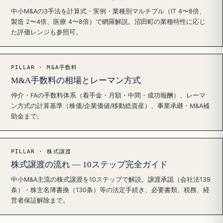
中小M&Aの3手法を計算式・実例・業種別マルチプル（IT 4〜8倍、
製造 2〜4倍、医療 4〜8倍）で網羅解説。沼田町の業種特性に応じ
た評価レンジも参照可。
PILLAR · M&A手数料
M&A手数料の相場とレーマン方式
仲介・FAの手数料体系（着手金・月額・中間・成功報酬）、レーマ
ン方式の計算基準（株価/企業価値/移動総資産）、事業承継・M&A補
助金まで。
PILLAR · 株式譲渡
株式譲渡の流れ — 10ステップ完全ガイド
中小M&A主流の株式譲渡を10ステップで解説。譲渡承認（会社法139
条）・株主名簿書換（130条）等の法定手続き、必要書類、税務、経
営者保証解除まで。