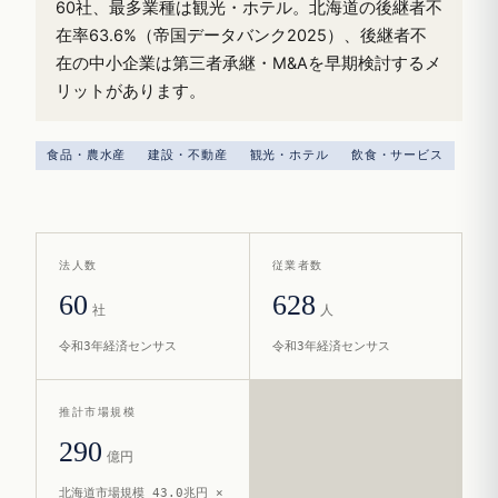
60社、最多業種は観光・ホテル。北海道の後継者不
在率63.6%（帝国データバンク2025）、後継者不
在の中小企業は第三者承継・M&Aを早期検討するメ
リットがあります。
食品・農水産
建設・不動産
観光・ホテル
飲食・サービス
法人数
従業者数
60
628
社
人
令和3年経済センサス
令和3年経済センサス
推計市場規模
290
億円
北海道市場規模 43.0兆円 ×