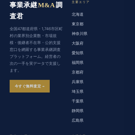
主要エリア
事業承継
M&A
調
北海道
査君
東京都
全国47都道府県・1,746市区町
神奈川県
村の業界別企業数・市場規
模・後継者不在率・公的支援
大阪府
窓口を網羅する事業承継調査
愛知県
プラットフォーム。経営者の
福岡県
次の一手を実データで支援し
ます。
京都府
兵庫県
今すぐ無料査定
埼玉県
千葉県
静岡県
広島県