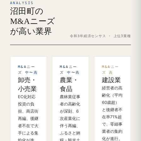
ANALYSIS
沼田町の
M&Aニーズ
が高い業界
令和3年経済センサス · 上位3業種
M&Aニー
M&Aニー
M&Aニー
ズ 中〜高
ズ 中〜高
ズ 高
卸売・
農業・
建設業
小売業
食品
経営者の高
齢化（平均
EC化対応
農林業従事
60歳超）
投資の負
者の高齢化
と後継者不
担、商店街
が深刻、6
在率71%超
再編、後継
次産業化に
で、零細事
者不在で大
伴う再編、
業者の集約
手による集
ふるさと納
化が進行。
約化が進
税・観光土