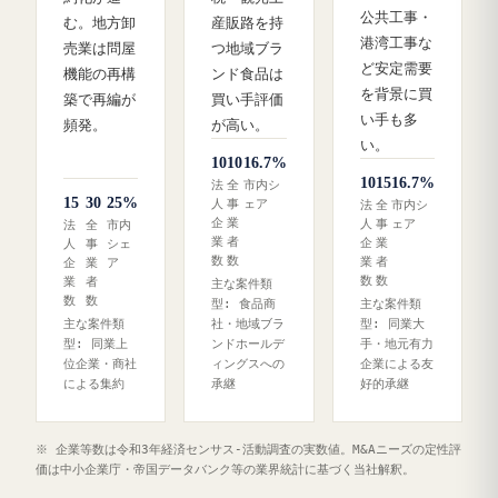
公共工事・
む。地方卸
産販路を持
港湾工事な
売業は問屋
つ地域ブラ
ど安定需要
機能の再構
ンド食品は
を背景に買
築で再編が
買い手評価
い手も多
頻発。
が高い。
い。
10
10
16.7%
10
15
16.7%
法
全
市内シ
15
30
25%
人
事
ェア
法
全
市内シ
企
業
人
事
ェア
法
全
市内
業
者
企
業
人
事
シェ
数
数
業
者
企
業
ア
数
数
業
者
主な案件類
数
数
型: 食品商
主な案件類
主な案件類
社・地域ブラ
型: 同業大
型: 同業上
ンドホールデ
手・地元有力
位企業・商社
ィングスへの
企業による友
による集約
承継
好的承継
※ 企業等数は令和3年経済センサス‐活動調査の実数値。M&Aニーズの定性評
価は中小企業庁・帝国データバンク等の業界統計に基づく当社解釈。