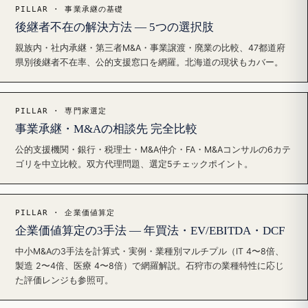
PILLAR · 事業承継の基礎
後継者不在の解決方法 — 5つの選択肢
親族内・社内承継・第三者M&A・事業譲渡・廃業の比較、47都道府
県別後継者不在率、公的支援窓口を網羅。北海道の現状もカバー。
PILLAR · 専門家選定
事業承継・M&Aの相談先 完全比較
公的支援機関・銀行・税理士・M&A仲介・FA・M&Aコンサルの6カテ
ゴリを中立比較。双方代理問題、選定5チェックポイント。
PILLAR · 企業価値算定
企業価値算定の3手法 — 年買法・EV/EBITDA・DCF
中小M&Aの3手法を計算式・実例・業種別マルチプル（IT 4〜8倍、
製造 2〜4倍、医療 4〜8倍）で網羅解説。石狩市の業種特性に応じ
た評価レンジも参照可。