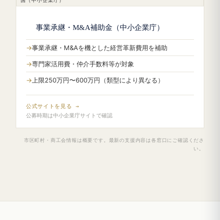
国（中小企業庁）
事業承継・M&A補助金（中小企業庁）
事業承継・M&Aを機とした経営革新費用を補助
専門家活用費・仲介手数料等が対象
上限250万円〜600万円（類型により異なる）
公式サイトを見る →
公募時期は中小企業庁サイトで確認
市区町村・商工会情報は概要です。最新の支援内容は各窓口にご確認くださ
い。