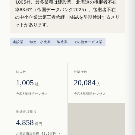
1,005社、最多業種は建設業。北海道の後継者不在
率63.6%（帝国データバンク2025）、後継者不在
の中小企業は第三者承継・M&Aを早期検討するメリ
ットがあります。
建設業
卸売・小売業
製造業
その他サービス業
法人数
従業者数
1,005
20,084
社
人
令和3年経済センサス
令和3年経済センサス
推計市場規模
4,858
億円
北海道市場規模 43.0兆円 ×