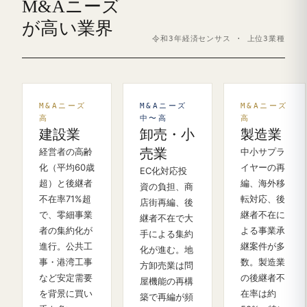
M&Aニーズ
が高い業界
令和3年経済センサス · 上位3業種
M&Aニーズ
M&Aニーズ
M&Aニーズ
高
中〜高
高
建設業
卸売・小
製造業
経営者の高齢
売業
中小サプラ
化（平均60歳
イヤーの再
EC化対応投
超）と後継者
編、海外移
資の負担、商
不在率71%超
転対応、後
店街再編、後
で、零細事業
継者不在に
継者不在で大
者の集約化が
よる事業承
手による集約
進行。公共工
継案件が多
化が進む。地
事・港湾工事
数。製造業
方卸売業は問
など安定需要
の後継者不
屋機能の再構
を背景に買い
在率は約
築で再編が頻