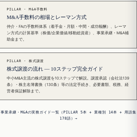
PILLAR · M&A手数料
M&A手数料の相場とレーマン方式
仲介・FAの手数料体系（着手金・月額・中間・成功報酬）、レーマ
ン方式の計算基準（株価/企業価値/移動総資産）、事業承継・M&A補
助金まで。
PILLAR · 株式譲渡
株式譲渡の流れ — 10ステップ完全ガイド
中小M&A主流の株式譲渡を10ステップで解説。譲渡承認（会社法139
条）・株主名簿書換（130条）等の法定手続き、必要書類、税務、経
営者保証解除まで。
事業承継・M&Aの実務ガイド一覧（PILLAR 5本 + 業種別 14本 + 用語集
178語）→