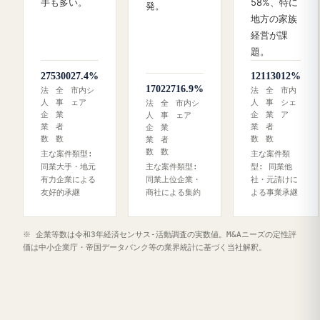
手も多い。
58%、特に
発。
地方の家族
経営が課
題。
275
300
27.4%
121
130
12%
170
227
16.9%
法
全
市内シ
法
全
市内
人
事
ェア
人
事
シェ
法
全
市内シ
企
業
企
業
ア
人
事
ェア
業
者
業
者
企
業
数
数
数
数
業
者
数
数
主な案件類型:
主な案件類
同業大手・地元
主な案件類型:
型: 同業他
有力企業による
同業上位企業・
社・元請けに
友好的承継
商社による集約
よる事業承継
※ 企業等数は令和3年経済センサス‐活動調査の実数値。M&Aニーズの定性評
価は中小企業庁・帝国データバンク等の業界統計に基づく当社解釈。