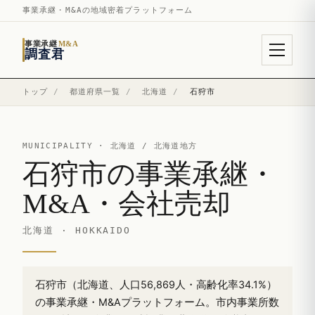
事業承継・M&Aの地域密着プラットフォーム
事業承継
M&A
調査君
トップ
/
都道府県一覧
/
北海道
/
石狩市
MUNICIPALITY ·
北海道
/ 北海道地方
石狩市の事業承継・
M&A・会社売却
北海道 · HOKKAIDO
石狩市（北海道、人口56,869人・高齢化率34.1%）
の事業承継・M&Aプラットフォーム。市内事業所数