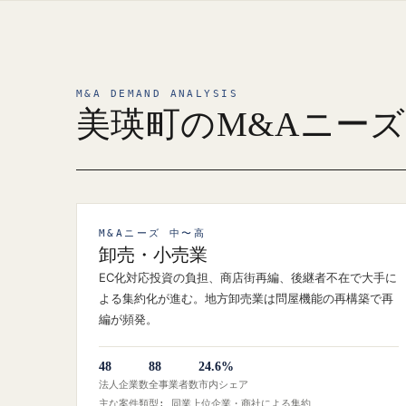
M&A DEMAND ANALYSIS
美瑛町のM&Aニー
M&Aニーズ 中〜高
卸売・小売業
EC化対応投資の負担、商店街再編、後継者不在で大手に
よる集約化が進む。地方卸売業は問屋機能の再構築で再
編が頻発。
48
88
24.6%
法人企業数
全事業者数
市内シェア
主な案件類型: 同業上位企業・商社による集約