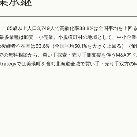
業承継
）、65歳以上人口3,749人で高齢化率38.8%は全国平均を上回
、最多業種は卸売・小売業。小規模町村の地域として、中小企業
継者不在率は63.6%（全国平均50.1%を大きく上回る）（
口での無料相談から、買い手探索・売り手側支援を伴うM&Aア
trategyでは美瑛町を含む北海道全域で買い手・売り手双方の