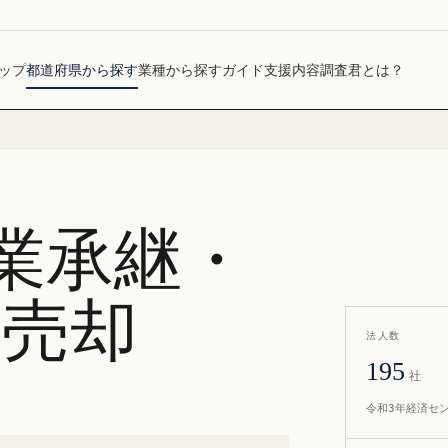
ップ
都道府県から探す
業種から探す
ガイド
支援内容
調査君とは？
業承継・
社売却
法人数
195
社
令和3年経済セ