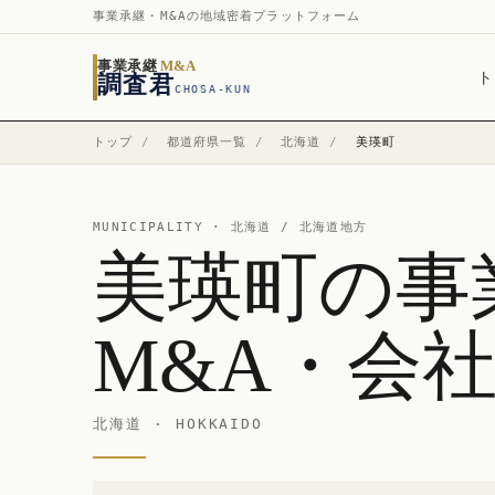
事業承継・M&Aの地域密着プラットフォーム
事業承継
M&A
ト
調査君
CHOSA-KUN
トップ
/
都道府県一覧
/
北海道
/
美瑛町
MUNICIPALITY ·
北海道
/ 北海道地方
美瑛町の事
M&A・会
北海道 · HOKKAIDO