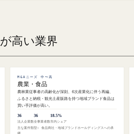
ズが高い業界
M&Aニーズ 中〜高
農業・食品
農林業従事者の高齢化が深刻、6次産業化に伴う再編、
ふるさと納税・観光土産販路を持つ地域ブランド食品は
買い手評価が高い。
36
36
18.5%
法人企業数
全事業者数
市内シェア
主な案件類型: 食品商社・地域ブランドホールディングスへの承
継