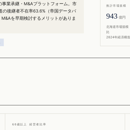
）の事業承継・M&Aプラットフォーム。市
推計市場規模
の後継者不在率63.6%（帝国データバ
943
億円
・M&Aを早期検討するメリットがありま
北海道市場規模 
比
2024年経済構
ス
60歳以上 経営者比率