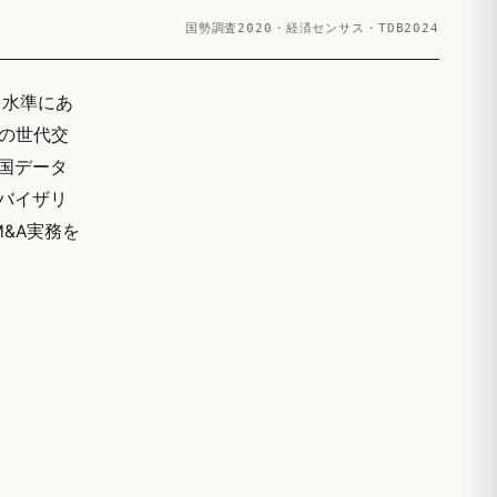
国勢調査2020・経済センサス・TDB2024
る水準にあ
の世代交
帝国データ
ドバイザリ
M&A実務を