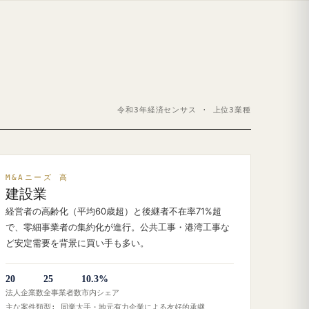
令和3年経済センサス · 上位3業種
M&Aニーズ 高
建設業
経営者の高齢化（平均60歳超）と後継者不在率71%超
で、零細事業者の集約化が進行。公共工事・港湾工事な
ど安定需要を背景に買い手も多い。
20
25
10.3%
法人企業数
全事業者数
市内シェア
主な案件類型: 同業大手・地元有力企業による友好的承継