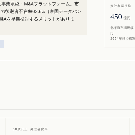
）の事業承継・M&Aプラットフォーム。市
推計市場規模
の後継者不在率63.6%（帝国データバン
450
億円
M&Aを早期検討するメリットがありま
北海道市場規模 
比
2024年経済構
ス
60歳以上 経営者比率