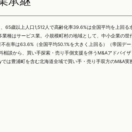
業承継
）、65歳以上人口1,512人で高齢化率39.6%は全国平均を上回
多業種はサービス業。小規模町村の地域として、中小企業の世
在率は63.6%（全国平均50.1%を大きく上回る）（帝国デ
無料相談から、買い手探索・売り手側支援を伴うM&Aアドバイ
tegyでは豊浦町を含む北海道全域で買い手・売り手双方のM&A