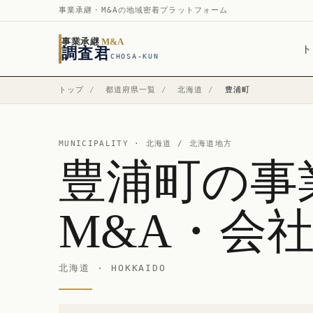
事業承継・M&Aの地域密着プラットフォーム
事業承継
M&A
ト
調査君
CHOSA-KUN
トップ
/
都道府県一覧
/
北海道
/
豊浦町
MUNICIPALITY ·
北海道
/ 北海道地方
豊浦町の事
M&A・会
北海道 · HOKKAIDO