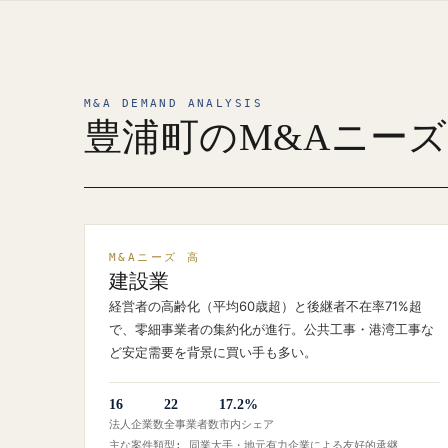
M&A DEMAND ANALYSIS
豊浦町のM&Aニー
M&Aニーズ 高
建設業
経営者の高齢化（平均60歳超）と後継者不在率71%超
で、零細事業者の集約化が進行。公共工事・港湾工事な
ど安定需要を背景に買い手も多い。
16
22
17.2%
法人企業数
全事業者数
市内シェア
主な案件類型: 同業大手・地元有力企業による友好的承継