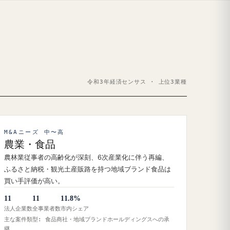
令和3年経済センサス · 上位3業種
M&Aニーズ 中〜高
農業・食品
農林業従事者の高齢化が深刻、6次産業化に伴う再編、
ふるさと納税・観光土産販路を持つ地域ブランド食品は
買い手評価が高い。
11
11
11.8%
法人企業数
全事業者数
市内シェア
主な案件類型: 食品商社・地域ブランドホールディングスへの承
継