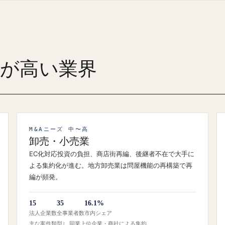
ズが高い業界
M&Aニーズ 中〜高
卸売・小売業
EC化対応投資の負担、商店街再編、後継者不在で大手に
よる集約化が進む。地方卸売業は問屋機能の再構築で再
編が頻発。
15
35
16.1%
法人企業数
全事業者数
市内シェア
主な案件類型: 同業上位企業・商社による集約