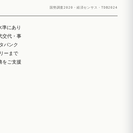
国勢調査2020・経済センサス・TDB2024
る水準にあり
代交代・事
ータバンク
ザリーまで
実務をご支援