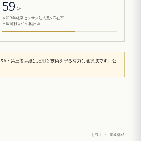
59
社
令和3年経済センサス法人数×不在率
市区町村単位の推計値
&A・第三者承継は雇用と技術を守る有力な選択肢です。公
北海道 · 産業構成