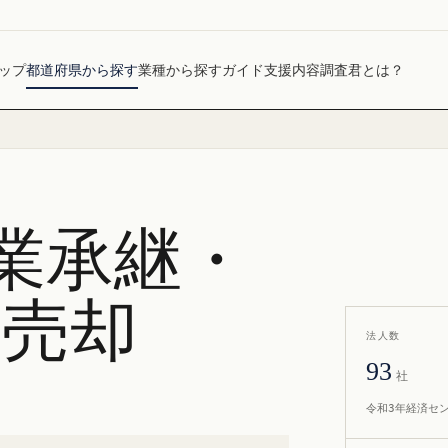
ップ
都道府県から探す
業種から探す
ガイド
支援内容
調査君とは？
業承継・
社売却
法人数
93
社
令和3年経済セ