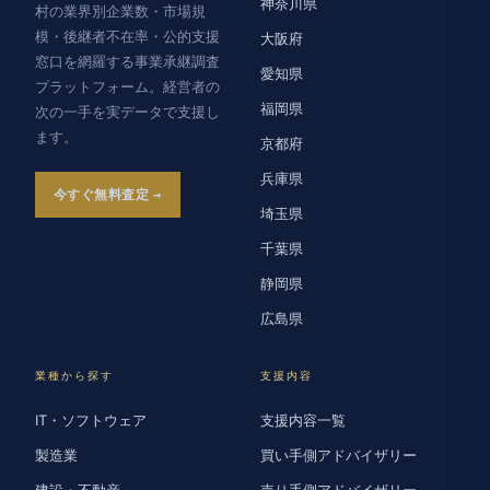
神奈川県
村の業界別企業数・市場規
模・後継者不在率・公的支援
大阪府
窓口を網羅する事業承継調査
愛知県
プラットフォーム。経営者の
福岡県
次の一手を実データで支援し
ます。
京都府
兵庫県
今すぐ無料査定
埼玉県
千葉県
静岡県
広島県
業種から探す
支援内容
IT・ソフトウェア
支援内容一覧
製造業
買い手側アドバイザリー
建設・不動産
売り手側アドバイザリー