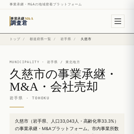
事業承継・M&Aの地域密着プラットフォーム
事業承継
M&A
調査君
トップ
/
都道府県一覧
/
岩手県
/
久慈市
MUNICIPALITY ·
岩手県
/ 東北地方
久慈市の事業承継・
M&A・会社売却
岩手県 · TOHOKU
久慈市（岩手県、人口33,043人・高齢化率33.3%）
の事業承継・M&Aプラットフォーム。市内事業所数