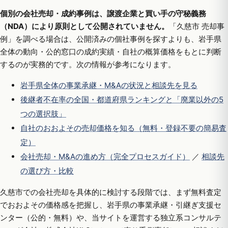
個別の会社売却・成約事例は、譲渡企業と買い手の守秘義務
（NDA）により原則として公開されていません。
「久慈市 売却事
例」を調べる場合は、公開済みの個社事例を探すよりも、岩手県
全体の動向・公的窓口の成約実績・自社の概算価格をもとに判断
するのが実務的です。次の情報が参考になります。
岩手県全体の事業承継・M&Aの状況と相談先を見る
後継者不在率の全国・都道府県ランキングと「廃業以外の5
つの選択肢」
自社のおおよその売却価格を知る（無料・登録不要の簡易査
定）
会社売却・M&Aの進め方（完全プロセスガイド）
／
相談先
の選び方・比較
久慈市での会社売却を具体的に検討する段階では、まず無料査定
でおおよその価格感を把握し、岩手県の事業承継・引継ぎ支援セ
ンター（公的・無料）や、当サイトを運営する独立系コンサルテ