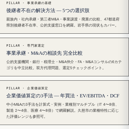
PILLAR · 事業承継の基礎
後継者不在の解決方法 — 5つの選択肢
親族内・社内承継・第三者M&A・事業譲渡・廃業の比較、47都道府
県別後継者不在率、公的支援窓口を網羅。岩手県の現状もカバー。
PILLAR · 専門家選定
事業承継・M&Aの相談先 完全比較
公的支援機関・銀行・税理士・M&A仲介・FA・M&Aコンサルの6カテ
ゴリを中立比較。双方代理問題、選定5チェックポイント。
PILLAR · 企業価値算定
企業価値算定の3手法 — 年買法・EV/EBITDA・DCF
中小M&Aの3手法を計算式・実例・業種別マルチプル（IT 4〜8倍、
製造 2〜4倍、医療 4〜8倍）で網羅解説。久慈市の業種特性に応じ
た評価レンジも参照可。