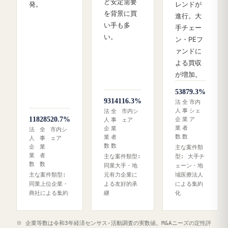
ど安定需要
発。
レンドが
を背景に買
進行。大
い手も多
手チェー
い。
ン・PEフ
ァンドに
よる買収
が増加。
53
87
9.3%
93
141
16.3%
法
全
市内
人
事
シェ
法
全
市内シ
118
285
20.7%
企
業
ア
人
事
ェア
業
者
企
業
法
全
市内シ
数
数
業
者
人
事
ェア
数
数
企
業
主な案件類
業
者
主な案件類型:
型: 大手チ
数
数
同業大手・地
ェーン・地
主な案件類型:
元有力企業に
域医療法人
同業上位企業・
よる友好的承
による集約
商社による集約
継
化
※ 企業等数は令和3年経済センサス‐活動調査の実数値。M&Aニーズの定性評