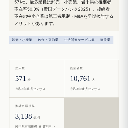
571社、最多業種は卸売・小売業。岩手県の後継者
不在率50.0%（帝国データバンク2025）、後継者
不在の中小企業は第三者承継・M&Aを早期検討する
メリットがあります。
卸売・小売業
飲食・宿泊業
生活関連サービス業
建設業
法人数
従業者数
571
10,761
社
人
令和3年経済センサス
令和3年経済センサス
推計市場規模
3,138
億円
岩手県市場規模 9.5兆円 ×