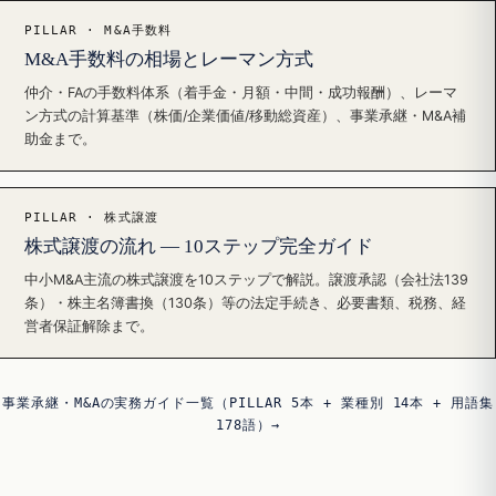
PILLAR · M&A手数料
M&A手数料の相場とレーマン方式
仲介・FAの手数料体系（着手金・月額・中間・成功報酬）、レーマ
ン方式の計算基準（株価/企業価値/移動総資産）、事業承継・M&A補
助金まで。
PILLAR · 株式譲渡
株式譲渡の流れ — 10ステップ完全ガイド
中小M&A主流の株式譲渡を10ステップで解説。譲渡承認（会社法139
条）・株主名簿書換（130条）等の法定手続き、必要書類、税務、経
営者保証解除まで。
事業承継・M&Aの実務ガイド一覧（PILLAR 5本 + 業種別 14本 + 用語集
178語）→