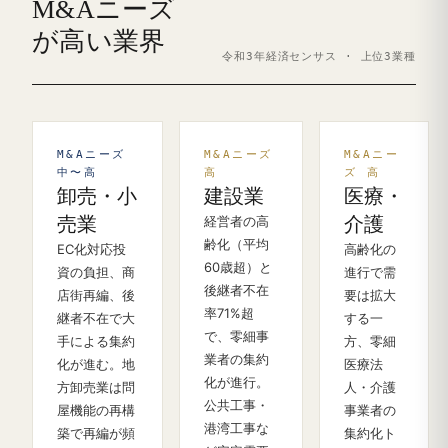
M&Aニーズ
が高い業界
令和3年経済センサス · 上位3業種
M&Aニーズ
M&Aニーズ
M&Aニー
中〜高
高
ズ 高
卸売・小
建設業
医療・
売業
経営者の高
介護
齢化（平均
EC化対応投
高齢化の
60歳超）と
資の負担、商
進行で需
後継者不在
店街再編、後
要は拡大
率71%超
継者不在で大
する一
で、零細事
手による集約
方、零細
業者の集約
化が進む。地
医療法
化が進行。
方卸売業は問
人・介護
公共工事・
屋機能の再構
事業者の
港湾工事な
築で再編が頻
集約化ト