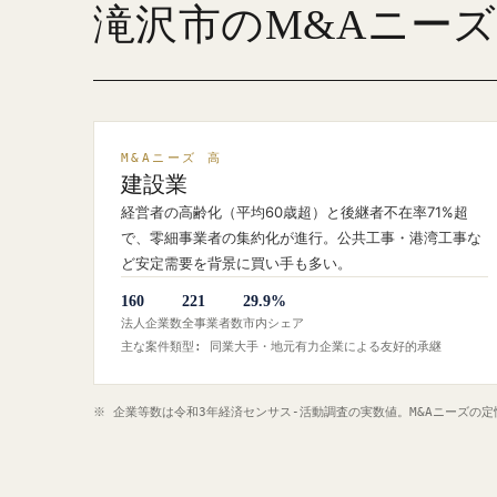
滝沢市のM&Aニー
M&Aニーズ 高
建設業
経営者の高齢化（平均60歳超）と後継者不在率71%超
で、零細事業者の集約化が進行。公共工事・港湾工事な
ど安定需要を背景に買い手も多い。
160
221
29.9%
法人企業数
全事業者数
市内シェア
主な案件類型: 同業大手・地元有力企業による友好的承継
※ 企業等数は令和3年経済センサス‐活動調査の実数値。M&Aニーズの