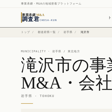
事業承継・M&Aの地域密着プラットフォーム
事業承継
M&A
ト
調査君
CHOSA-KUN
トップ
/
都道府県一覧
/
岩手県
/
滝沢市
MUNICIPALITY ·
岩手県
/ 東北地方
滝沢市の事
M&A・会
岩手県 · TOHOKU