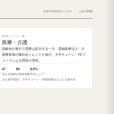
令和3年経済センサス · 上位3業種
M&Aニーズ 高
医療・介護
高齢化の進行で需要は拡大する一方、零細医療法人・介
護事業者の集約化トレンドが進行。大手チェーン・PEフ
ァンドによる買収が増加。
47
89
8.8%
法人企業数
全事業者数
市内シェア
主な案件類型: 大手チェーン・地域医療法人による集約化