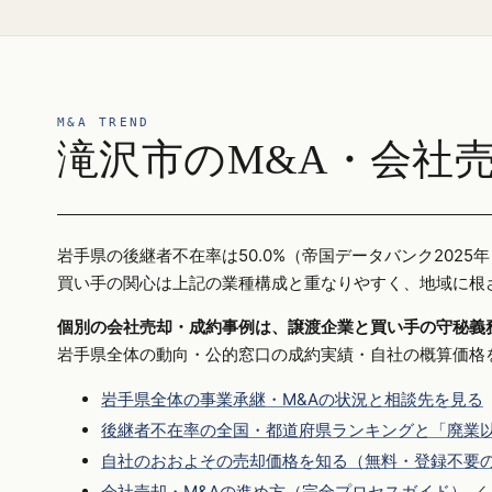
M&A TREND
滝沢市のM&A・会社
岩手県の後継者不在率は50.0%（帝国データバンク20
買い手の関心は上記の業種構成と重なりやすく、地域に根
個別の会社売却・成約事例は、譲渡企業と買い手の守秘義
岩手県全体の動向・公的窓口の成約実績・自社の概算価格
岩手県全体の事業承継・M&Aの状況と相談先を見る
後継者不在率の全国・都道府県ランキングと「廃業以
自社のおおよその売却価格を知る（無料・登録不要
会社売却・M&Aの進め方（完全プロセスガイド）
／