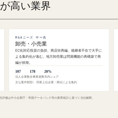
ズが高い業界
M&Aニーズ 中〜高
卸売・小売業
EC化対応投資の負担、商店街再編、後継者不在で大手に
よる集約化が進む。地方卸売業は問屋機能の再構築で再
編が頻発。
107
178
20%
法人企業数
全事業者数
市内シェア
主な案件類型: 同業上位企業・商社による集約
定性評価は中小企業庁・帝国データバンク等の業界統計に基づく当社解釈。