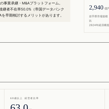
%）の事業承継・M&Aプラットフォーム。
2,940
億
後継者不在率50.0%（帝国データバンク
&Aを早期検討するメリットがあります。
岩手県市場規模 
比
2024年経済構
60歳以上 経営者比率
63.0