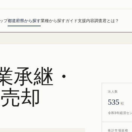
ップ
都道府県から探す
業種から探す
ガイド
支援内容
調査君とは？
業承継・
社売却
法人数
535
社
令和3年経済セ
推計市場規模