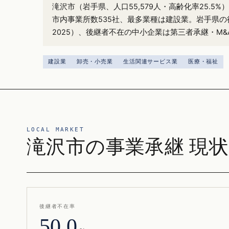
滝沢市（岩手県、人口55,579人・高齢化率25.5
市内事業所数535社、最多業種は建設業。岩手県の
2025）、後継者不在の中小企業は第三者承継・M
建設業
卸売・小売業
生活関連サービス業
医療・福祉
LOCAL MARKET
滝沢市の事業承継 現状
後継者不在率
50.0