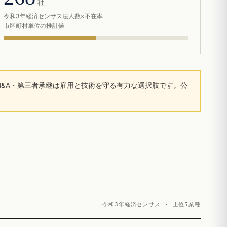
社
令和3年経済センサス法人数×不在率
市区町村単位の推計値
&A・第三者承継は雇用と技術を守る有力な選択肢です。公
令和3年経済センサス · 上位5業種