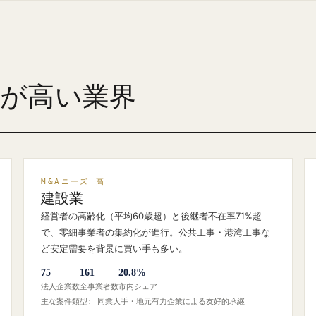
ズが高い業界
M&Aニーズ 高
建設業
経営者の高齢化（平均60歳超）と後継者不在率71%超
で、零細事業者の集約化が進行。公共工事・港湾工事な
ど安定需要を背景に買い手も多い。
75
161
20.8%
法人企業数
全事業者数
市内シェア
主な案件類型: 同業大手・地元有力企業による友好的承継