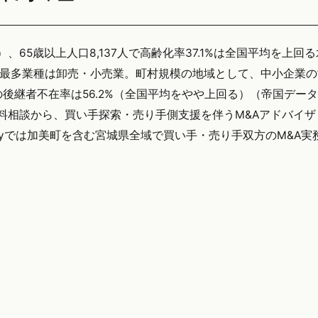
）、65歳以上人口8,137人で高齢化率37.1%は全国平均を上回
、最多業種は卸売・小売業。町村規模の地域として、中小企業
後継者不在率は56.2%（全国平均をやや上回る）（帝国デー
無料相談から、買い手探索・売り手側支援を伴うM&Aアドバイ
tegyでは加美町を含む宮城県全域で買い手・売り手双方のM&A