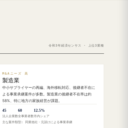
令和3年経済センサス · 上位3業種
M&Aニーズ 高
製造業
中小サプライヤーの再編、海外移転対応、後継者不在に
よる事業承継案件が多数。製造業の後継者不在率は約
58%、特に地方の家族経営が課題。
45
60
12.5%
法人企業数
全事業者数
市内シェア
主な案件類型: 同業他社・元請けによる事業承継