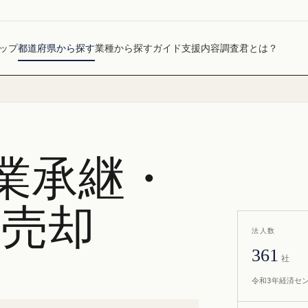
ップ
都道府県から探す
業種から探す
ガイド
支援内容
調査君とは？
業承継・
社売却
法人数
361
社
令和3年経済セ