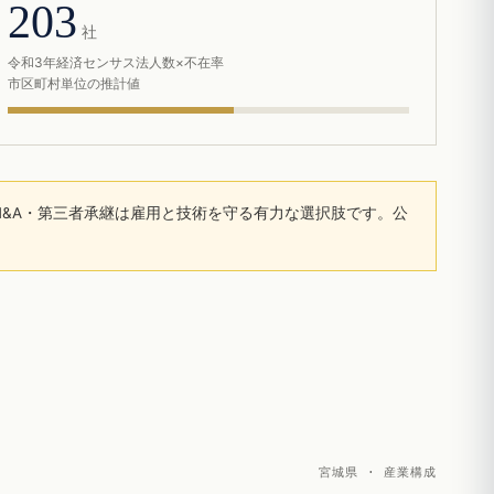
203
社
令和3年経済センサス法人数×不在率
市区町村単位の推計値
&A・第三者承継は雇用と技術を守る有力な選択肢です。公
宮城県 · 産業構成