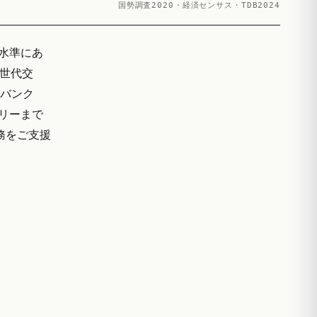
国勢調査2020・経済センサス・TDB2024
る水準にあ
の世代交
タバンク
ザリーまで
実務をご支援