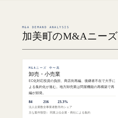
M&A DEMAND ANALYSIS
加美町のM&Aニー
M&Aニーズ 中〜高
卸売・小売業
EC化対応投資の負担、商店街再編、後継者不在で大手に
よる集約化が進む。地方卸売業は問屋機能の再構築で再
編が頻発。
84
216
23.3%
法人企業数
全事業者数
市内シェア
主な案件類型: 同業上位企業・商社による集約