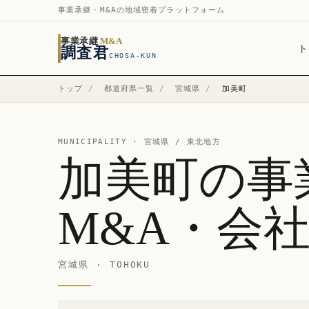
事業承継・M&Aの地域密着プラットフォーム
事業承継
M&A
ト
調査君
CHOSA-KUN
トップ
/
都道府県一覧
/
宮城県
/
加美町
MUNICIPALITY ·
宮城県
/ 東北地方
加美町の事
M&A・会
宮城県 · TOHOKU