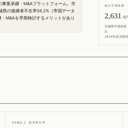
%）の事業承継・M&Aプラットフォーム。市
推計市場規模
県の後継者不在率56.2%（帝国データ
2,631
億
継・M&Aを早期検討するメリットがあり
宮城県市場規模 
比
2024年経済構
60歳以上 経営者比率