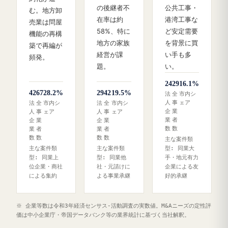
の後継者不
公共工事・
む。地方卸
在率は約
港湾工事な
売業は問屋
58%、特に
ど安定需要
機能の再構
地方の家族
を背景に買
築で再編が
経営が課
い手も多
頻発。
題。
い。
24
29
16.1%
42
67
28.2%
29
42
19.5%
法
全
市内シ
人
事
ェア
法
全
市内シ
法
全
市内シ
企
業
人
事
ェア
人
事
ェア
業
者
企
業
企
業
数
数
業
者
業
者
数
数
数
数
主な案件類
主な案件類
主な案件類
型: 同業大
型: 同業上
型: 同業他
手・地元有力
位企業・商社
社・元請けに
企業による友
による集約
よる事業承継
好的承継
※ 企業等数は令和3年経済センサス‐活動調査の実数値。M&Aニーズの定性評
価は中小企業庁・帝国データバンク等の業界統計に基づく当社解釈。