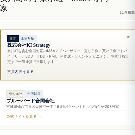
家
11件掲載
運営
全国対応
株式会社KI Strategy
女川町を含む全国対応のM&Aアドバイザリー。売り手側／買い手側アドバ
イザリー、BDD・ITDD・PMI、IM作成・セカンドオピニオン、事業計画策
定まで一気通貫で支援します。
支援内容を見る →
全国対応
県内本社
ブルーバード合同会社
宮城県仙台市泉区天神沢一丁目9番地60 セントヒルズ仙台A-203号室
公式サイトを見る →