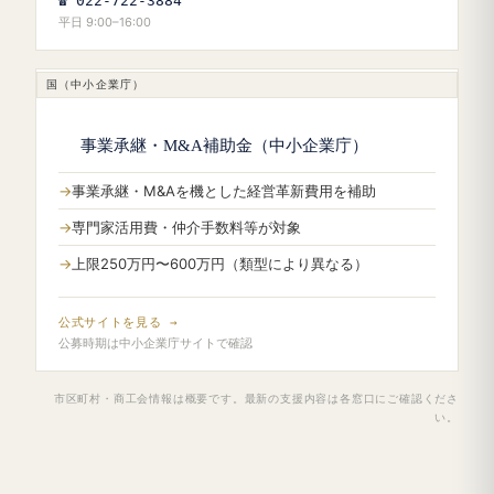
☎ 022-722-3884
平日 9:00–16:00
国（中小企業庁）
事業承継・M&A補助金（中小企業庁）
事業承継・M&Aを機とした経営革新費用を補助
専門家活用費・仲介手数料等が対象
上限250万円〜600万円（類型により異なる）
公式サイトを見る →
公募時期は中小企業庁サイトで確認
市区町村・商工会情報は概要です。最新の支援内容は各窓口にご確認くださ
い。