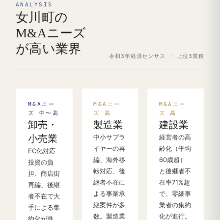
ANALYSIS
女川町の
M&Aニーズ
が高い業界
令和3年経済センサス · 上位3業種
M&Aニー
M&Aニー
M&Aニー
ズ 中〜高
ズ 高
ズ 高
卸売・
製造業
建設業
小売業
中小サプラ
経営者の高
イヤーの再
齢化（平均
EC化対応
編、海外移
60歳超）
投資の負
転対応、後
と後継者不
担、商店街
継者不在に
在率71%超
再編、後継
よる事業承
で、零細事
者不在で大
継案件が多
業者の集約
手による集
数。製造業
化が進行。
約化が進