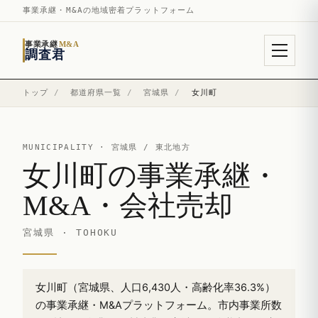
事業承継・M&Aの地域密着プラットフォーム
事業承継
M&A
調査君
トップ
/
都道府県一覧
/
宮城県
/
女川町
MUNICIPALITY ·
宮城県
/ 東北地方
女川町の事業承継・
M&A・会社売却
宮城県 · TOHOKU
女川町（宮城県、人口6,430人・高齢化率36.3%）
の事業承継・M&Aプラットフォーム。市内事業所数