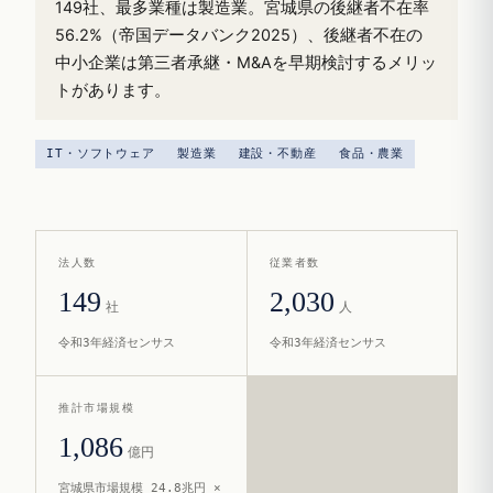
149社、最多業種は製造業。宮城県の後継者不在率
56.2%（帝国データバンク2025）、後継者不在の
中小企業は第三者承継・M&Aを早期検討するメリッ
トがあります。
IT・ソフトウェア
製造業
建設・不動産
食品・農業
法人数
従業者数
149
2,030
社
人
令和3年経済センサス
令和3年経済センサス
推計市場規模
1,086
億円
宮城県市場規模 24.8兆円 ×