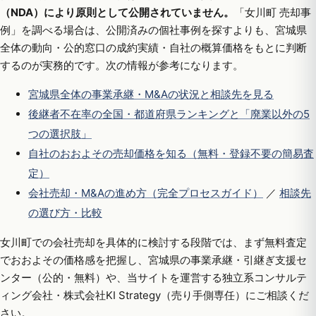
（NDA）により原則として公開されていません。
「女川町 売却事
例」を調べる場合は、公開済みの個社事例を探すよりも、宮城県
全体の動向・公的窓口の成約実績・自社の概算価格をもとに判断
するのが実務的です。次の情報が参考になります。
宮城県全体の事業承継・M&Aの状況と相談先を見る
後継者不在率の全国・都道府県ランキングと「廃業以外の5
つの選択肢」
自社のおおよその売却価格を知る（無料・登録不要の簡易査
定）
会社売却・M&Aの進め方（完全プロセスガイド）
／
相談先
の選び方・比較
女川町での会社売却を具体的に検討する段階では、まず無料査定
でおおよその価格感を把握し、宮城県の事業承継・引継ぎ支援セ
ンター（公的・無料）や、当サイトを運営する独立系コンサルテ
ィング会社・株式会社KI Strategy（売り手側専任）にご相談くだ
さい。