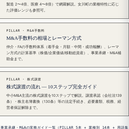
製造 2〜4倍、医療 4〜8倍）で網羅解説。女川町の業種特性に応じ
た評価レンジも参照可。
PILLAR · M&A手数料
M&A手数料の相場とレーマン方式
仲介・FAの手数料体系（着手金・月額・中間・成功報酬）、レーマ
ン方式の計算基準（株価/企業価値/移動総資産）、事業承継・M&A補
助金まで。
PILLAR · 株式譲渡
株式譲渡の流れ — 10ステップ完全ガイド
中小M&A主流の株式譲渡を10ステップで解説。譲渡承認（会社法139
条）・株主名簿書換（130条）等の法定手続き、必要書類、税務、経
営者保証解除まで。
事業承継・M&Aの実務ガイド一覧（PILLAR 5本 + 業種別 14本 + 用語集