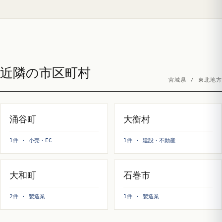
近隣の市区町村
宮城県 / 東北地方
涌谷町
大衡村
1件 · 小売・EC
1件 · 建設・不動産
大和町
石巻市
2件 · 製造業
1件 · 製造業