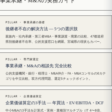
事業承継・M&Aの実務ガイド
PILLAR · 事業承継の基礎
後継者不在の解決方法 — 5つの選択肢
親族内・社内承継・第三者M&A・事業譲渡・廃業の比較、47都道府
県別後継者不在率、公的支援窓口を網羅。宮城県の現状もカバー。
PILLAR · 専門家選定
事業承継・M&Aの相談先 完全比較
公的支援機関・銀行・税理士・M&A仲介・FA・M&Aコンサルの6カテ
ゴリを中立比較。双方代理問題、選定5チェックポイント。
PILLAR · 企業価値算定
企業価値算定の3手法 — 年買法・EV/EBITDA・DCF
中小M&Aの3手法を計算式・実例・業種別マルチプル（IT 4〜8倍、