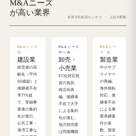
M&Aニーズ
が高い業界
令和3年経済センサス · 上位3業種
M&Aニーズ
M&Aニーズ
M&Aニー
高
中〜高
ズ 高
建設業
卸売・
製造業
経営者の高
小売業
中小サプ
齢化（平均
ライヤー
EC化対応投
60歳超）と
の再編、
資の負担、
後継者不在
海外移転
商店街再
率71%超
対応、後
編、後継者
で、零細事
継者不在
不在で大手
業者の集約
による事
による集約
化が進行。
業承継案
化が進む。
公共工事・
件が多
地方卸売業
港湾工事な
数。製造
は問屋機能