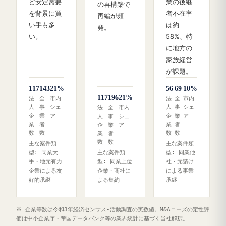
ど安定需要
業の後継
の再構築で
を背景に買
者不在率
再編が頻
い手も多
は約
発。
い。
58%、特
に地方の
家族経営
が課題。
117
143
21%
56
69
10%
117
196
21%
法
全
市内
法
全
市内
人
事
シェ
人
事
シェ
法
全
市内
企
業
ア
企
業
ア
人
事
シェ
業
者
業
者
企
業
ア
数
数
数
数
業
者
数
数
主な案件類
主な案件類
型: 同業大
主な案件類
型: 同業他
手・地元有力
型: 同業上位
社・元請け
企業による友
企業・商社に
による事業
好的承継
よる集約
承継
※ 企業等数は令和3年経済センサス‐活動調査の実数値。M&Aニーズの定性評
価は中小企業庁・帝国データバンク等の業界統計に基づく当社解釈。