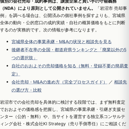
個別の会社売却・成約事例は、譲渡企業と買い手の守秘義務
（NDA）により原則として公開されていません。
「岩沼市 売却事
例」を調べる場合は、公開済みの個社事例を探すよりも、宮城県
全体の動向・公的窓口の成約実績・自社の概算価格をもとに判断
するのが実務的です。次の情報が参考になります。
宮城県全体の事業承継・M&Aの状況と相談先を見る
後継者不在率の全国・都道府県ランキングと「廃業以外の5
つの選択肢」
自社のおおよその売却価格を知る（無料・登録不要の簡易査
定）
会社売却・M&Aの進め方（完全プロセスガイド）
／
相談先
の選び方・比較
岩沼市での会社売却を具体的に検討する段階では、まず無料査定
でおおよその価格感を把握し、宮城県の事業承継・引継ぎ支援セ
ンター（公的・無料）や、当サイトを運営する独立系コンサルテ
ィング会社・株式会社KI Strategy（売り手側専任）にご相談くだ