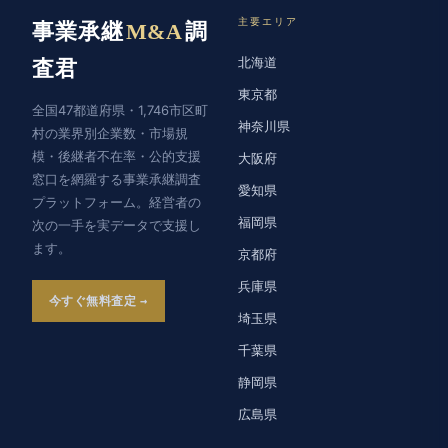
主要エリア
事業承継
M&A
調
北海道
査君
東京都
全国47都道府県・1,746市区町
神奈川県
村の業界別企業数・市場規
模・後継者不在率・公的支援
大阪府
窓口を網羅する事業承継調査
愛知県
プラットフォーム。経営者の
福岡県
次の一手を実データで支援し
ます。
京都府
兵庫県
今すぐ無料査定
埼玉県
千葉県
静岡県
広島県