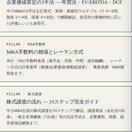
企業価値算定の3手法 — 年買法・EV/EBITDA・DCF
中小M&Aの3手法を計算式・実例・業種別マルチプル（IT 4〜8倍、
製造 2〜4倍、医療 4〜8倍）で網羅解説。岩沼市の業種特性に応じ
た評価レンジも参照可。
PILLAR · M&A手数料
M&A手数料の相場とレーマン方式
仲介・FAの手数料体系（着手金・月額・中間・成功報酬）、レーマ
ン方式の計算基準（株価/企業価値/移動総資産）、事業承継・M&A補
助金まで。
PILLAR · 株式譲渡
株式譲渡の流れ — 10ステップ完全ガイド
中小M&A主流の株式譲渡を10ステップで解説。譲渡承認（会社法139
条）・株主名簿書換（130条）等の法定手続き、必要書類、税務、経
営者保証解除まで。