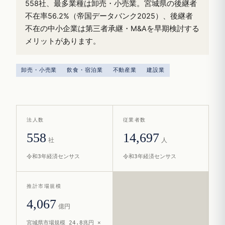
558社、最多業種は卸売・小売業。宮城県の後継者
不在率56.2%（帝国データバンク2025）、後継者
不在の中小企業は第三者承継・M&Aを早期検討する
メリットがあります。
卸売・小売業
飲食・宿泊業
不動産業
建設業
法人数
従業者数
558
14,697
社
人
令和3年経済センサス
令和3年経済センサス
推計市場規模
4,067
億円
宮城県市場規模 24.8兆円 ×