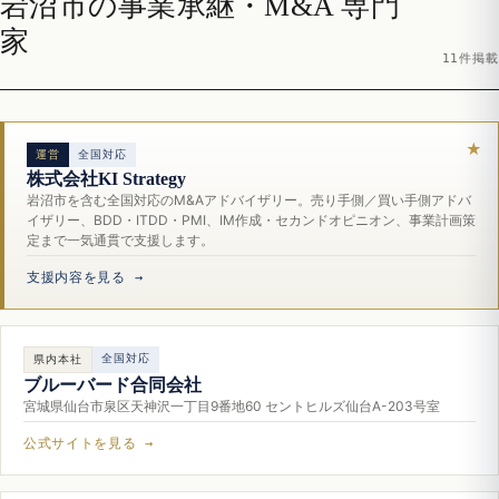
岩沼市の事業承継・M&A 専門
家
11件掲載
運営
全国対応
株式会社KI Strategy
岩沼市を含む全国対応のM&Aアドバイザリー。売り手側／買い手側アドバ
イザリー、BDD・ITDD・PMI、IM作成・セカンドオピニオン、事業計画策
定まで一気通貫で支援します。
支援内容を見る →
全国対応
県内本社
ブルーバード合同会社
宮城県仙台市泉区天神沢一丁目9番地60 セントヒルズ仙台A-203号室
公式サイトを見る →