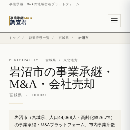
事業承継・M&Aの地域密着プラットフォーム
事業承継
M&A
調査君
トップ
/
都道府県一覧
/
宮城県
/
岩沼市
MUNICIPALITY ·
宮城県
/ 東北地方
岩沼市の事業承継・
M&A・会社売却
宮城県 · TOHOKU
岩沼市（宮城県、人口44,068人・高齢化率26.7%）
の事業承継・M&Aプラットフォーム。市内事業所数