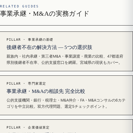
RELATED GUIDES
事業承継・M&Aの実務ガイド
PILLAR · 事業承継の基礎
後継者不在の解決方法 — 5つの選択肢
親族内・社内承継・第三者M&A・事業譲渡・廃業の比較、47都道府
県別後継者不在率、公的支援窓口を網羅。宮城県の現状もカバー。
PILLAR · 専門家選定
事業承継・M&Aの相談先 完全比較
公的支援機関・銀行・税理士・M&A仲介・FA・M&Aコンサルの6カテ
ゴリを中立比較。双方代理問題、選定5チェックポイント。
PILLAR · 企業価値算定