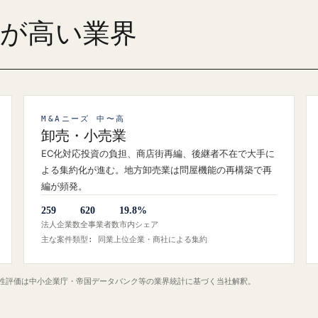
ズが高い業界
M&Aニーズ 中〜高
卸売・小売業
EC化対応投資の負担、商店街再編、後継者不在で大手に
よる集約化が進む。地方卸売業は問屋機能の再構築で再
編が頻発。
259
620
19.8%
法人企業数
全事業者数
市内シェア
主な案件類型: 同業上位企業・商社による集約
定性評価は中小企業庁・帝国データバンク等の業界統計に基づく当社解釈。