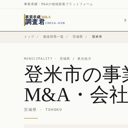
事業承継・M&Aの地域密着プラットフォーム
事業承継
M&A
ト
調査君
CHOSA-KUN
トップ
/
都道府県一覧
/
宮城県
/
登米市
MUNICIPALITY ·
宮城県
/ 東北地方
登米市の事
M&A・会
宮城県 · TOHOKU