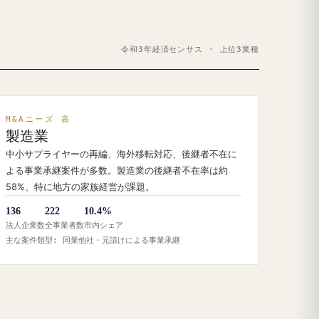
令和3年経済センサス · 上位3業種
M&Aニーズ 高
製造業
中小サプライヤーの再編、海外移転対応、後継者不在に
よる事業承継案件が多数。製造業の後継者不在率は約
58%、特に地方の家族経営が課題。
136
222
10.4%
法人企業数
全事業者数
市内シェア
主な案件類型: 同業他社・元請けによる事業承継