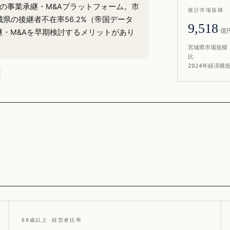
%）の事業承継・M&Aプラットフォーム。市
推計市場規模
城県の後継者不在率56.2%（帝国データ
9,518
億
継・M&Aを早期検討するメリットがあり
宮城県市場規模 
比
2024年経済構
60歳以上 経営者比率