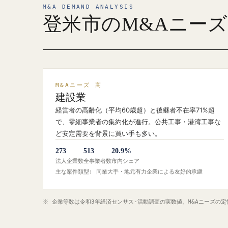
M&A DEMAND ANALYSIS
登米市のM&Aニー
M&Aニーズ 高
建設業
経営者の高齢化（平均60歳超）と後継者不在率71%超
で、零細事業者の集約化が進行。公共工事・港湾工事な
ど安定需要を背景に買い手も多い。
273
513
20.9%
法人企業数
全事業者数
市内シェア
主な案件類型: 同業大手・地元有力企業による友好的承継
※ 企業等数は令和3年経済センサス‐活動調査の実数値。M&Aニーズの