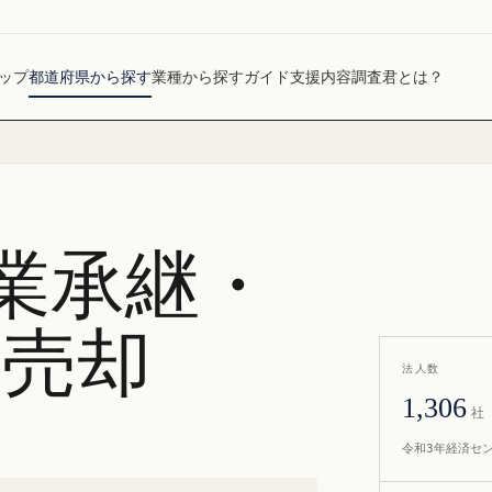
ップ
都道府県から探す
業種から探す
ガイド
支援内容
調査君とは？
業承継・
社売却
法人数
1,306
社
令和3年経済セ