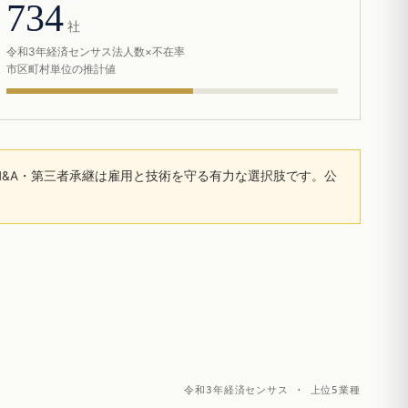
734
社
令和3年経済センサス法人数×不在率
市区町村単位の推計値
&A・第三者承継は雇用と技術を守る有力な選択肢です。公
令和3年経済センサス · 上位5業種