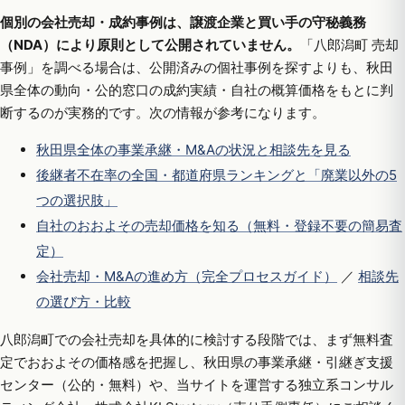
個別の会社売却・成約事例は、譲渡企業と買い手の守秘義務
（NDA）により原則として公開されていません。
「八郎潟町 売却
事例」を調べる場合は、公開済みの個社事例を探すよりも、秋田
県全体の動向・公的窓口の成約実績・自社の概算価格をもとに判
断するのが実務的です。次の情報が参考になります。
秋田県全体の事業承継・M&Aの状況と相談先を見る
後継者不在率の全国・都道府県ランキングと「廃業以外の5
つの選択肢」
自社のおおよその売却価格を知る（無料・登録不要の簡易査
定）
会社売却・M&Aの進め方（完全プロセスガイド）
／
相談先
の選び方・比較
八郎潟町での会社売却を具体的に検討する段階では、まず無料査
定でおおよその価格感を把握し、秋田県の事業承継・引継ぎ支援
センター（公的・無料）や、当サイトを運営する独立系コンサル