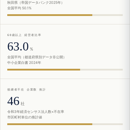
秋田県（帝国データバンク2025年）
全国平均 50.1%
60歳以上 経営者比率
63.0
%
全国平均（都道府県別データ非公開）
中小企業白書 2024年
後継者不在 企業数 推計
46
社
令和3年経済センサス法人数×不在率
市区町村単位の推計値