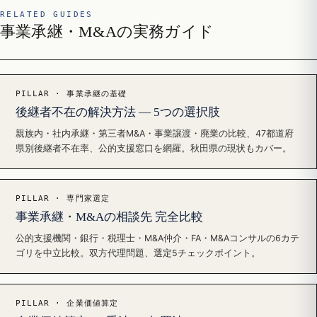
RELATED GUIDES
事業承継・M&Aの実務ガイド
PILLAR · 事業承継の基礎
後継者不在の解決方法 — 5つの選択肢
親族内・社内承継・第三者M&A・事業譲渡・廃業の比較、47都道府
県別後継者不在率、公的支援窓口を網羅。秋田県の現状もカバー。
PILLAR · 専門家選定
事業承継・M&Aの相談先 完全比較
公的支援機関・銀行・税理士・M&A仲介・FA・M&Aコンサルの6カテ
ゴリを中立比較。双方代理問題、選定5チェックポイント。
PILLAR · 企業価値算定