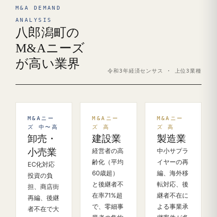
M&A DEMAND
ANALYSIS
八郎潟町の
M&Aニーズ
が高い業界
令和3年経済センサス · 上位3業種
M&Aニー
M&Aニー
M&Aニー
ズ 中〜高
ズ 高
ズ 高
卸売・
建設業
製造業
小売業
経営者の高
中小サプラ
齢化（平均
イヤーの再
EC化対応
60歳超）
編、海外移
投資の負
と後継者不
転対応、後
担、商店街
在率71%超
継者不在に
再編、後継
で、零細事
よる事業承
者不在で大