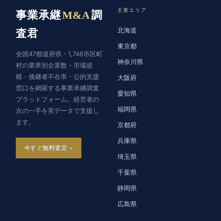
主要エリア
事業承継
M&A
調
北海道
査君
東京都
全国47都道府県・1,746市区町
神奈川県
村の業界別企業数・市場規
模・後継者不在率・公的支援
大阪府
窓口を網羅する事業承継調査
愛知県
プラットフォーム。経営者の
福岡県
次の一手を実データで支援し
ます。
京都府
兵庫県
今すぐ無料査定
埼玉県
千葉県
静岡県
広島県