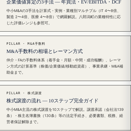
企業価値算定の3手法 — 年買法・EV/EBITDA・DCF
中小M&Aの3手法を計算式・実例・業種別マルチプル（IT 4〜8倍、
製造 2〜4倍、医療 4〜8倍）で網羅解説。八郎潟町の業種特性に応
じた評価レンジも参照可。
PILLAR · M&A手数料
M&A手数料の相場とレーマン方式
仲介・FAの手数料体系（着手金・月額・中間・成功報酬）、レーマ
ン方式の計算基準（株価/企業価値/移動総資産）、事業承継・M&A補
助金まで。
PILLAR · 株式譲渡
株式譲渡の流れ — 10ステップ完全ガイド
中小M&A主流の株式譲渡を10ステップで解説。譲渡承認（会社法139
条）・株主名簿書換（130条）等の法定手続き、必要書類、税務、経
営者保証解除まで。