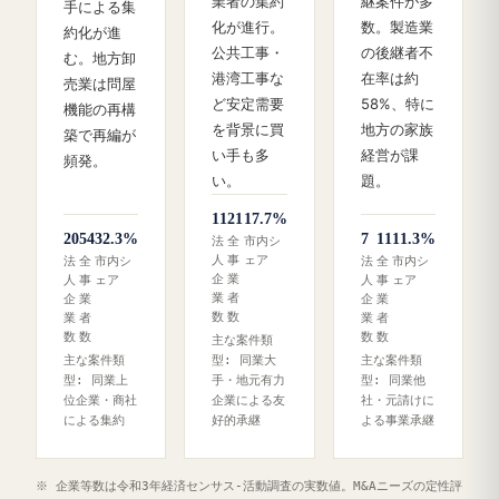
業者の集約
継案件が多
手による集
化が進行。
数。製造業
約化が進
公共工事・
の後継者不
む。地方卸
港湾工事な
在率は約
売業は問屋
ど安定需要
58%、特に
機能の再構
を背景に買
地方の家族
築で再編が
い手も多
経営が課
頻発。
い。
題。
11
21
17.7%
20
54
32.3%
7
11
11.3%
法
全
市内シ
人
事
ェア
法
全
市内シ
法
全
市内シ
企
業
人
事
ェア
人
事
ェア
業
者
企
業
企
業
数
数
業
者
業
者
数
数
数
数
主な案件類
主な案件類
型: 同業大
主な案件類
型: 同業上
手・地元有力
型: 同業他
位企業・商社
企業による友
社・元請けに
による集約
好的承継
よる事業承継
※ 企業等数は令和3年経済センサス‐活動調査の実数値。M&Aニーズの定性評