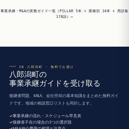
事業承継・M&Aの実務ガイド一覧（PILLAR 5本 + 業種別 14本 + 用語集
178語）→
IN 八郎潟町 · 無料でお届け
八郎潟町の
事業承継ガイドを受け取る
後継者問題、M&A、会社売却の基本知識をまとめた無料ガイ
ドです。地域の相談窓口リストも同封します。
事業承継の流れ・スケジュール早見表
後継者不在の場合の3つの選択肢
M&A仲介費用の相場と注意点