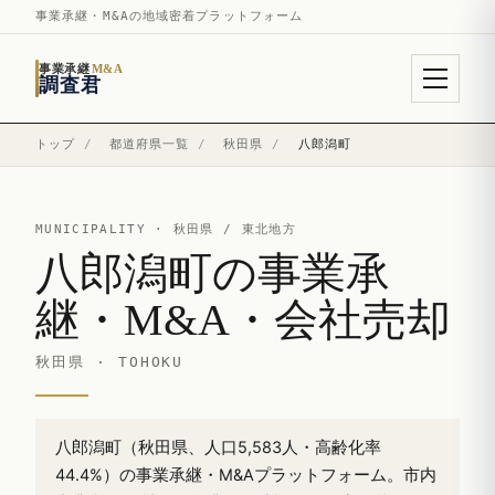
事業承継・M&Aの地域密着プラットフォーム
事業承継
M&A
調査君
トップ
/
都道府県一覧
/
秋田県
/
八郎潟町
MUNICIPALITY ·
秋田県
/ 東北地方
八郎潟町の事業承
継・M&A・会社売却
秋田県 · TOHOKU
八郎潟町（秋田県、人口5,583人・高齢化率
44.4%）の事業承継・M&Aプラットフォーム。市内