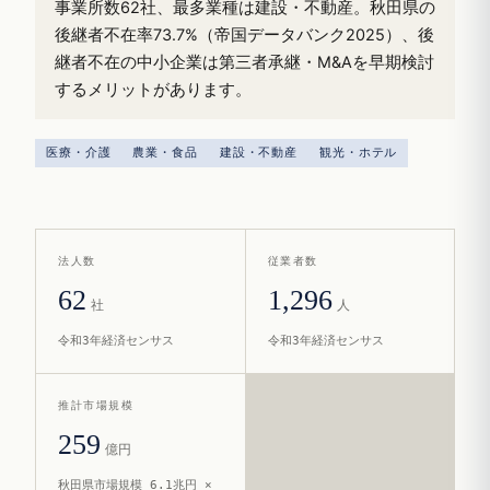
事業所数62社、最多業種は建設・不動産。秋田県の
後継者不在率73.7%（帝国データバンク2025）、後
継者不在の中小企業は第三者承継・M&Aを早期検討
するメリットがあります。
医療・介護
農業・食品
建設・不動産
観光・ホテル
法人数
従業者数
62
1,296
社
人
令和3年経済センサス
令和3年経済センサス
推計市場規模
259
億円
秋田県市場規模 6.1兆円 ×