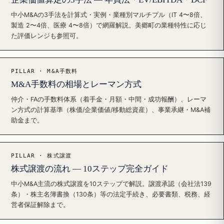
中小M&Aの3手法を計算式・実例・業種別マルチプル（IT 4〜8倍、
製造 2〜4倍、医療 4〜8倍）で網羅解説。美郷町の業種特性に応じ
た評価レンジも参照可。
PILLAR · M&A手数料
M&A手数料の相場とレーマン方式
仲介・FAの手数料体系（着手金・月額・中間・成功報酬）、レーマ
ン方式の計算基準（株価/企業価値/移動総資産）、事業承継・M&A補
助金まで。
PILLAR · 株式譲渡
株式譲渡の流れ — 10ステップ完全ガイド
中小M&A主流の株式譲渡を10ステップで解説。譲渡承認（会社法139
条）・株主名簿書換（130条）等の法定手続き、必要書類、税務、経
営者保証解除まで。