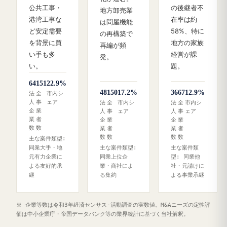
公共工事・
の後継者不
地方卸売業
港湾工事な
在率は約
は問屋機能
ど安定需要
58%、特に
の再構築で
を背景に買
地方の家族
再編が頻
い手も多
経営が課
発。
い。
題。
64
151
22.9%
48
150
17.2%
36
67
12.9%
法
全
市内シ
人
事
ェア
法
全
市内シ
法
全
市内シ
企
業
人
事
ェア
人
事
ェア
業
者
企
業
企
業
数
数
業
者
業
者
数
数
数
数
主な案件類型:
同業大手・地
主な案件類型:
主な案件類
元有力企業に
同業上位企
型: 同業他
よる友好的承
業・商社によ
社・元請けに
継
る集約
よる事業承継
※ 企業等数は令和3年経済センサス‐活動調査の実数値。M&Aニーズの定性評
価は中小企業庁・帝国データバンク等の業界統計に基づく当社解釈。