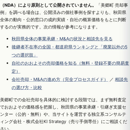
（NDA）により原則として公開されていません。
「美郷町 売却事
例」を調べる場合は、公開済みの個社事例を探すよりも、秋田県
全体の動向・公的窓口の成約実績・自社の概算価格をもとに判断
するのが実務的です。次の情報が参考になります。
秋田県全体の事業承継・M&Aの状況と相談先を見る
後継者不在率の全国・都道府県ランキングと「廃業以外の5
つの選択肢」
自社のおおよその売却価格を知る（無料・登録不要の簡易査
定）
会社売却・M&Aの進め方（完全プロセスガイド）
／
相談先
の選び方・比較
美郷町での会社売却を具体的に検討する段階では、まず無料査定
でおおよその価格感を把握し、秋田県の事業承継・引継ぎ支援セ
ンター（公的・無料）や、当サイトを運営する独立系コンサルテ
ィング会社・株式会社KI Strategy（売り手側専任）にご相談くだ
さい。