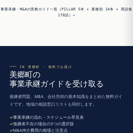
事業承継・M&Aの実務ガイド一覧（PILLAR 5本 + 業種別 14本 + 用語集
178語）→
IN 美郷町 · 無料でお届け
美郷町の
事業承継ガイドを受け取る
後継者問題、M&A、会社売却の基本知識をまとめた無料ガイ
ドです。地域の相談窓口リストも同封します。
事業承継の流れ・スケジュール早見表
後継者不在の場合の3つの選択肢
M&A仲介費用の相場と注意点