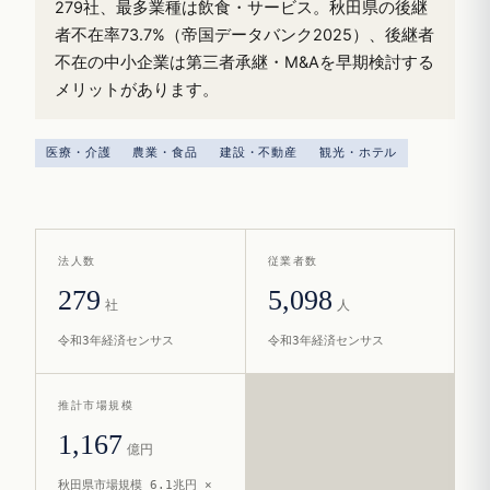
279社、最多業種は飲食・サービス。秋田県の後継
者不在率73.7%（帝国データバンク2025）、後継者
不在の中小企業は第三者承継・M&Aを早期検討する
メリットがあります。
医療・介護
農業・食品
建設・不動産
観光・ホテル
法人数
従業者数
279
5,098
社
人
令和3年経済センサス
令和3年経済センサス
推計市場規模
1,167
億円
秋田県市場規模 6.1兆円 ×