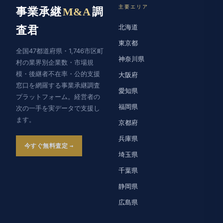
主要エリア
事業承継
M&A
調
北海道
査君
東京都
全国47都道府県・1,746市区町
神奈川県
村の業界別企業数・市場規
模・後継者不在率・公的支援
大阪府
窓口を網羅する事業承継調査
愛知県
プラットフォーム。経営者の
福岡県
次の一手を実データで支援し
ます。
京都府
兵庫県
今すぐ無料査定
埼玉県
千葉県
静岡県
広島県