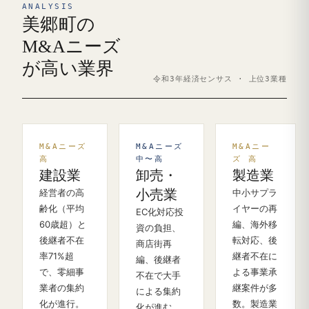
ANALYSIS
美郷町の
M&Aニーズ
が高い業界
令和3年経済センサス · 上位3業種
M&Aニーズ
M&Aニーズ
M&Aニー
高
中〜高
ズ 高
建設業
卸売・
製造業
経営者の高
小売業
中小サプラ
齢化（平均
イヤーの再
EC化対応投
60歳超）と
編、海外移
資の負担、
後継者不在
転対応、後
商店街再
率71%超
継者不在に
編、後継者
で、零細事
よる事業承
不在で大手
業者の集約
継案件が多
による集約
化が進行。
数。製造業
化が進む。