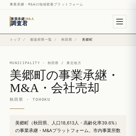
事業承継・M&Aの地域密着プラットフォーム
事業承継
M&A
調査君
トップ
/
都道府県一覧
/
秋田県
/
美郷町
MUNICIPALITY ·
秋田県
/ 東北地方
美郷町の事業承継・
M&A・会社売却
秋田県 · TOHOKU
美郷町（秋田県、人口18,613人・高齢化率39.6%）
の事業承継・M&Aプラットフォーム。市内事業所数