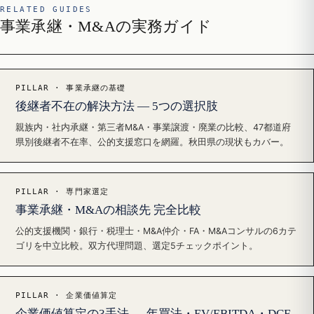
RELATED GUIDES
事業承継・M&Aの実務ガイド
PILLAR · 事業承継の基礎
後継者不在の解決方法 — 5つの選択肢
親族内・社内承継・第三者M&A・事業譲渡・廃業の比較、47都道府
県別後継者不在率、公的支援窓口を網羅。秋田県の現状もカバー。
PILLAR · 専門家選定
事業承継・M&Aの相談先 完全比較
公的支援機関・銀行・税理士・M&A仲介・FA・M&Aコンサルの6カテ
ゴリを中立比較。双方代理問題、選定5チェックポイント。
PILLAR · 企業価値算定
企業価値算定の3手法 — 年買法・EV/EBITDA・DCF