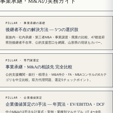
事業承継・M&Aの実務ガイド
PILLAR · 事業承継の基礎
後継者不在の解決方法 — 5つの選択肢
親族内・社内承継・第三者M&A・事業譲渡・廃業の比較、47都道府
県別後継者不在率、公的支援窓口を網羅。山形県の現状もカバー。
PILLAR · 専門家選定
事業承継・M&Aの相談先 完全比較
公的支援機関・銀行・税理士・M&A仲介・FA・M&Aコンサルの6カテ
ゴリを中立比較。双方代理問題、選定5チェックポイント。
PILLAR · 企業価値算定
企業価値算定の3手法 — 年買法・EV/EBITDA・DCF
中小M&Aの3手法を計算式・実例・業種別マルチプル（IT 4〜8倍、