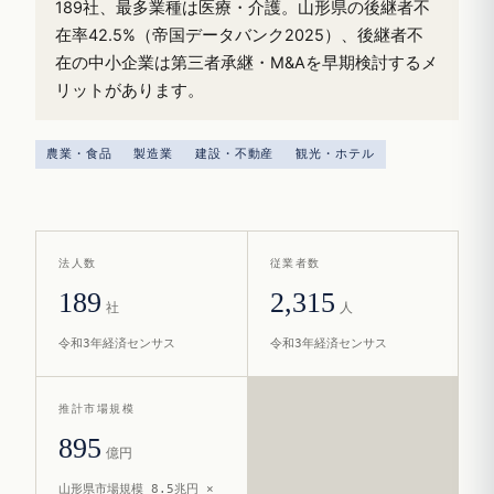
189社、最多業種は医療・介護。山形県の後継者不
在率42.5%（帝国データバンク2025）、後継者不
在の中小企業は第三者承継・M&Aを早期検討するメ
リットがあります。
農業・食品
製造業
建設・不動産
観光・ホテル
法人数
従業者数
189
2,315
社
人
令和3年経済センサス
令和3年経済センサス
推計市場規模
895
億円
山形県市場規模 8.5兆円 ×