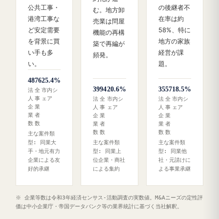
公共工事・
の後継者不
む。地方卸
港湾工事な
在率は約
売業は問屋
ど安定需要
58%、特に
機能の再構
を背景に買
地方の家族
築で再編が
い手も多
経営が課
頻発。
い。
題。
48
76
25.4%
39
94
20.6%
35
57
18.5%
法
全
市内シ
人
事
ェア
法
全
市内シ
法
全
市内シ
企
業
人
事
ェア
人
事
ェア
業
者
企
業
企
業
数
数
業
者
業
者
数
数
数
数
主な案件類
型: 同業大
主な案件類
主な案件類
手・地元有力
型: 同業上
型: 同業他
企業による友
位企業・商社
社・元請けに
好的承継
による集約
よる事業承継
※ 企業等数は令和3年経済センサス‐活動調査の実数値。M&Aニーズの定性評
価は中小企業庁・帝国データバンク等の業界統計に基づく当社解釈。