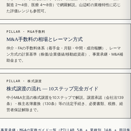
製造 2〜4倍、医療 4〜8倍）で網羅解説。山辺町の業種特性に応じ
た評価レンジも参照可。
PILLAR · M&A手数料
M&A手数料の相場とレーマン方式
仲介・FAの手数料体系（着手金・月額・中間・成功報酬）、レーマ
ン方式の計算基準（株価/企業価値/移動総資産）、事業承継・M&A補
助金まで。
PILLAR · 株式譲渡
株式譲渡の流れ — 10ステップ完全ガイド
中小M&A主流の株式譲渡を10ステップで解説。譲渡承認（会社法139
条）・株主名簿書換（130条）等の法定手続き、必要書類、税務、経
営者保証解除まで。
事業承継・M&Aの実務ガイド一覧（PILLAR 5本 + 業種別 14本 + 用語集