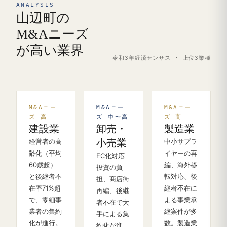
ANALYSIS
山辺町の
M&Aニーズ
が高い業界
令和3年経済センサス · 上位3業種
M&Aニー
M&Aニー
M&Aニー
ズ 高
ズ 中〜高
ズ 高
建設業
卸売・
製造業
経営者の高
小売業
中小サプラ
齢化（平均
イヤーの再
EC化対応
60歳超）
編、海外移
投資の負
と後継者不
転対応、後
担、商店街
在率71%超
継者不在に
再編、後継
で、零細事
よる事業承
者不在で大
業者の集約
継案件が多
手による集
化が進行。
数。製造業
約化が進