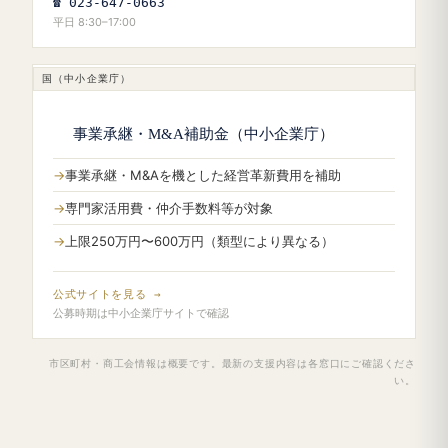
☎ 023-647-0663
平日 8:30–17:00
国（中小企業庁）
事業承継・M&A補助金（中小企業庁）
事業承継・M&Aを機とした経営革新費用を補助
専門家活用費・仲介手数料等が対象
上限250万円〜600万円（類型により異なる）
公式サイトを見る →
公募時期は中小企業庁サイトで確認
市区町村・商工会情報は概要です。最新の支援内容は各窓口にご確認くださ
い。