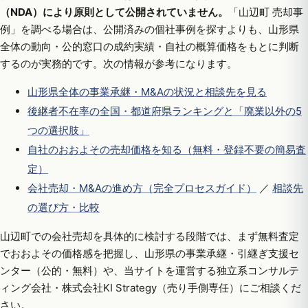
（NDA）により原則として公開されていません。
「山辺町 売却事
例」を調べる場合は、公開済みの個社事例を探すよりも、山形県
全体の動向・公的窓口の成約実績・自社の概算価格をもとに判断
するのが実務的です。次の情報が参考になります。
山形県全体の事業承継・M&Aの状況と相談先を見る
後継者不在率の全国・都道府県ランキングと「廃業以外の5
つの選択肢」
自社のおおよその売却価格を知る（無料・登録不要の簡易査
定）
会社売却・M&Aの進め方（完全プロセスガイド）
／
相談先
の選び方・比較
山辺町での会社売却を具体的に検討する段階では、まず無料査定
でおおよその価格感を把握し、山形県の事業承継・引継ぎ支援セ
ンター（公的・無料）や、当サイトを運営する独立系コンサルテ
ィング会社・株式会社KI Strategy（売り手側専任）にご相談くだ
さい。