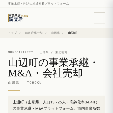
事業承継・M&Aの地域密着プラットフォーム
事業承継
M&A
調査君
トップ
/
都道府県一覧
/
山形県
/
山辺町
MUNICIPALITY ·
山形県
/ 東北地方
山辺町の事業承継・
M&A・会社売却
山形県 · TOHOKU
山辺町（山形県、人口13,725人・高齢化率34.4%）
の事業承継・M&Aプラットフォーム。市内事業所数