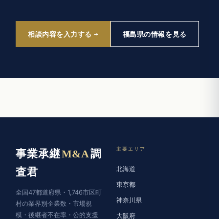
相談内容を入力する
福島県の情報を見る
主要エリア
事業承継
M&A
調
北海道
査君
東京都
全国47都道府県・1,746市区町
神奈川県
村の業界別企業数・市場規
模・後継者不在率・公的支援
大阪府