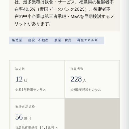
社、最多業種は飲食・サービス。福島県の後継者不
在率40.5%（帝国データバンク2025）、後継者不
在の中小企業は第三者承継・M&Aを早期検討するメ
リットがあります。
製造業
建設・不動産
農業・食品
再生エネルギー
法人数
従業者数
12
228
社
人
令和3年経済センサス
令和3年経済センサス
推計市場規模
56
億円
福島県市場規模 14.8兆円 ×