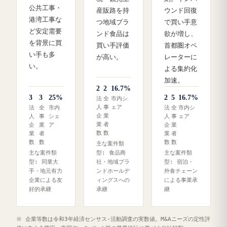
公共工事・
産販路を持
ウンド回復
港湾工事な
つ地域ブラ
で買い手意
ど安定需要
ンド食品は
欲が増し、
を背景に買
買い手評価
首都圏オペ
い手も多
が高い。
レーターに
い。
よる集約化
加速。
2
2
16.7%
3
3
25%
2
5
16.7%
法
全
市内シ
人
事
ェア
法
全
市内
法
全
市内シ
企
業
人
事
シェ
人
事
ェア
業
者
企
業
ア
企
業
数
数
業
者
業
者
数
数
数
数
主な案件類
主な案件類
型: 食品商
主な案件類
型: 同業大
社・地域ブラ
型: 宿泊・
手・地元有力
ンドホールデ
外食チェーン
企業による友
ィングスへの
による事業承
好的承継
承継
継
※ 企業等数は令和3年経済センサス‐活動調査の実数値。M&Aニーズの定性評