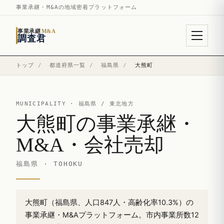
事業承継・M&Aの地域密着プラットフォーム
事業承継
M&A
調査君
トップ
/
都道府県一覧
/
福島県
/
大熊町
MUNICIPALITY ·
福島県
/ 東北地方
大熊町の事業承継・
M&A・会社売却
福島県 · TOHOKU
大熊町（福島県、人口847人・高齢化率10.3%）の
事業承継・M&Aプラットフォーム。市内事業所数12