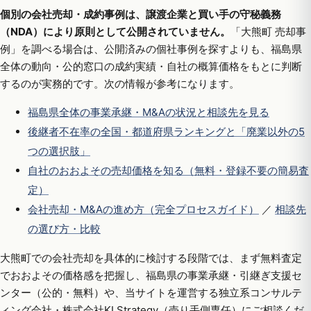
個別の会社売却・成約事例は、譲渡企業と買い手の守秘義務
（NDA）により原則として公開されていません。
「大熊町 売却事
例」を調べる場合は、公開済みの個社事例を探すよりも、福島県
全体の動向・公的窓口の成約実績・自社の概算価格をもとに判断
するのが実務的です。次の情報が参考になります。
福島県全体の事業承継・M&Aの状況と相談先を見る
後継者不在率の全国・都道府県ランキングと「廃業以外の5
つの選択肢」
自社のおおよその売却価格を知る（無料・登録不要の簡易査
定）
会社売却・M&Aの進め方（完全プロセスガイド）
／
相談先
の選び方・比較
大熊町での会社売却を具体的に検討する段階では、まず無料査定
でおおよその価格感を把握し、福島県の事業承継・引継ぎ支援セ
ンター（公的・無料）や、当サイトを運営する独立系コンサルテ
ィング会社・株式会社KI Strategy（売り手側専任）にご相談くだ