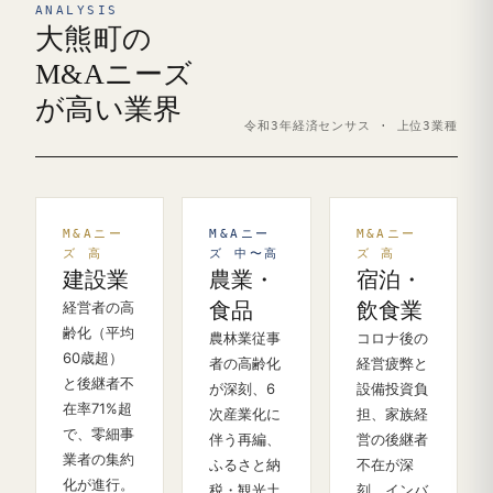
ANALYSIS
大熊町の
M&Aニーズ
が高い業界
令和3年経済センサス · 上位3業種
M&Aニー
M&Aニー
M&Aニー
ズ 高
ズ 中〜高
ズ 高
建設業
農業・
宿泊・
経営者の高
食品
飲食業
齢化（平均
農林業従事
コロナ後の
60歳超）
者の高齢化
経営疲弊と
と後継者不
が深刻、6
設備投資負
在率71%超
次産業化に
担、家族経
で、零細事
伴う再編、
営の後継者
業者の集約
ふるさと納
不在が深
化が進行。
税・観光土
刻。インバ