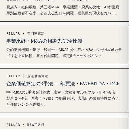
親族内・社内承継・第三者M&A・事業譲渡・廃業の比較、47都道府
県別後継者不在率、公的支援窓口を網羅。福島県の現状もカバー。
PILLAR · 専門家選定
事業承継・M&Aの相談先 完全比較
公的支援機関・銀行・税理士・M&A仲介・FA・M&Aコンサルの6カテ
ゴリを中立比較。双方代理問題、選定5チェックポイント。
PILLAR · 企業価値算定
企業価値算定の3手法 — 年買法・EV/EBITDA・DCF
中小M&Aの3手法を計算式・実例・業種別マルチプル（IT 4〜8倍、
製造 2〜4倍、医療 4〜8倍）で網羅解説。大熊町の業種特性に応じ
た評価レンジも参照可。
PILLAR · M&A手数料