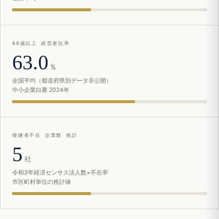
60歳以上 経営者比率
63.0
%
全国平均（都道府県別データ非公開）
中小企業白書 2024年
後継者不在 企業数 推計
5
社
令和3年経済センサス法人数×不在率
市区町村単位の推計値