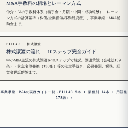
M&A手数料の相場とレーマン方式
仲介・FAの手数料体系（着手金・月額・中間・成功報酬）、レーマ
ン方式の計算基準（株価/企業価値/移動総資産）、事業承継・M&A補
助金まで。
PILLAR · 株式譲渡
株式譲渡の流れ — 10ステップ完全ガイド
中小M&A主流の株式譲渡を10ステップで解説。譲渡承認（会社法139
条）・株主名簿書換（130条）等の法定手続き、必要書類、税務、経
営者保証解除まで。
事業承継・M&Aの実務ガイド一覧（PILLAR 5本 + 業種別 14本 + 用語集
178語）→