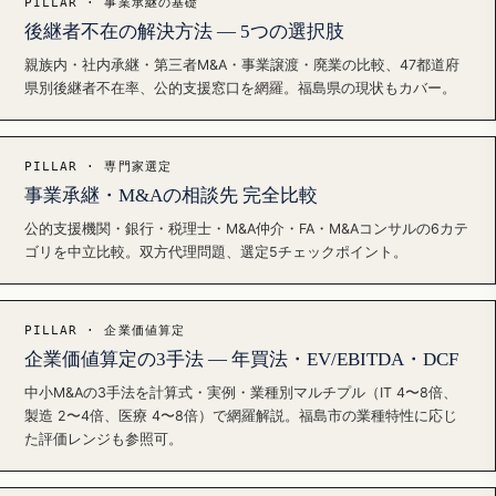
PILLAR · 事業承継の基礎
後継者不在の解決方法 — 5つの選択肢
親族内・社内承継・第三者M&A・事業譲渡・廃業の比較、47都道府
県別後継者不在率、公的支援窓口を網羅。福島県の現状もカバー。
PILLAR · 専門家選定
事業承継・M&Aの相談先 完全比較
公的支援機関・銀行・税理士・M&A仲介・FA・M&Aコンサルの6カテ
ゴリを中立比較。双方代理問題、選定5チェックポイント。
PILLAR · 企業価値算定
企業価値算定の3手法 — 年買法・EV/EBITDA・DCF
中小M&Aの3手法を計算式・実例・業種別マルチプル（IT 4〜8倍、
製造 2〜4倍、医療 4〜8倍）で網羅解説。福島市の業種特性に応じ
た評価レンジも参照可。