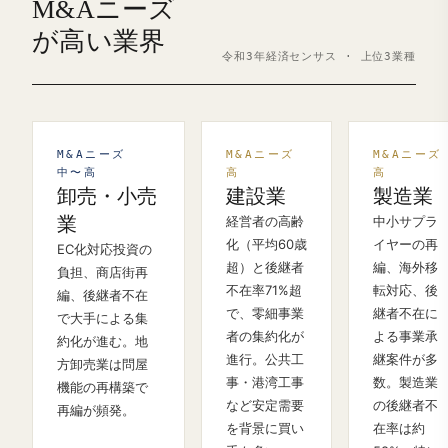
M&Aニーズ
が高い業界
令和3年経済センサス · 上位3業種
M&Aニーズ
M&Aニーズ
M&Aニーズ
中〜高
高
高
卸売・小売
建設業
製造業
業
経営者の高齢
中小サプラ
化（平均60歳
イヤーの再
EC化対応投資の
超）と後継者
編、海外移
負担、商店街再
不在率71%超
転対応、後
編、後継者不在
で、零細事業
継者不在に
で大手による集
者の集約化が
よる事業承
約化が進む。地
進行。公共工
継案件が多
方卸売業は問屋
事・港湾工事
数。製造業
機能の再構築で
など安定需要
の後継者不
再編が頻発。
を背景に買い
在率は約