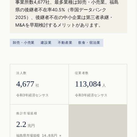
事業所数4,677社、最多業種は卸売・小売業。福島
県の後継者不在率40.5%（帝国データバンク
2025）、後継者不在の中小企業は第三者承継・
M&Aを早期検討するメリットがあります。
卸売・小売業
建設業
不動産業
飲食・宿泊業
法人数
従業者数
4,677
113,084
社
人
令和3年経済センサス
令和3年経済センサス
推計市場規模
2.2
兆円
福島県市場規模 14.8兆円 ×