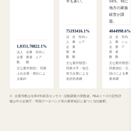
手も多い。
58%、特に
地方の家族
経営が課
題。
751
934
16.1%
404
499
8.6%
法
全
市内シ
法
全
市内
人
事
ェア
人
事
シェ
1,035
1,708
22.1%
企
業
企
業
ア
業
者
業
者
法人
全事
市内シ
数
数
数
数
企業
業者
ェア
数
数
主な案件類型:
主な案件類型:
主な案件類型: 同業
同業大手・地元
同業他社・元
上位企業・商社によ
有力企業による
請けによる事
る集約
友好的承継
業承継
※ 企業等数は令和3年経済センサス‐活動調査の実数値。M&Aニーズの定性評
価は中小企業庁・帝国データバンク等の業界統計に基づく当社解釈。