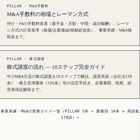
PILLAR · M&A手数料
M&A手数料の相場とレーマン方式
仲介・FAの手数料体系（着手金・月額・中間・成功報酬）、レーマ
ン方式の計算基準（株価/企業価値/移動総資産）、事業承継・M&A補
助金まで。
PILLAR · 株式譲渡
株式譲渡の流れ — 10ステップ完全ガイド
中小M&A主流の株式譲渡を10ステップで解説。譲渡承認（会社法139
条）・株主名簿書換（130条）等の法定手続き、必要書類、税務、経
営者保証解除まで。
事業承継・M&Aの実務ガイド一覧（PILLAR 5本 + 業種別 14本 + 用語集
178語）→