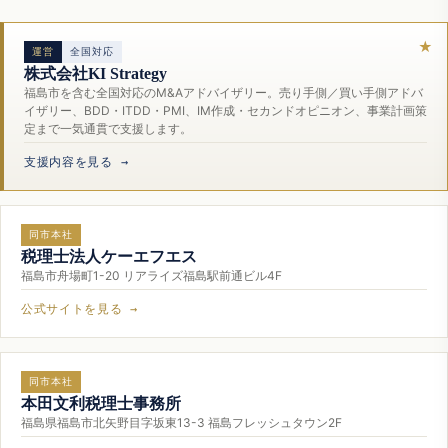
運営
全国対応
株式会社KI Strategy
福島市を含む全国対応のM&Aアドバイザリー。売り手側／買い手側アドバ
イザリー、BDD・ITDD・PMI、IM作成・セカンドオピニオン、事業計画策
定まで一気通貫で支援します。
支援内容を見る →
同市本社
税理士法人ケーエフエス
福島市舟場町1-20 リアライズ福島駅前通ビル4F
公式サイトを見る →
同市本社
本田文利税理士事務所
福島県福島市北矢野目字坂東13-3 福島フレッシュタウン2F