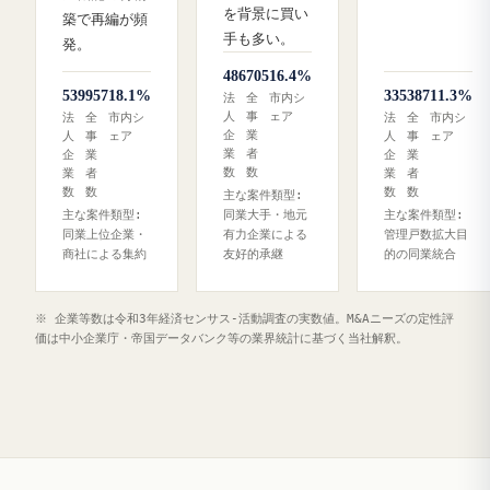
を背景に買い
築で再編が頻
手も多い。
発。
486
705
16.4%
539
957
18.1%
335
387
11.3%
法
全
市内シ
人
事
ェア
法
全
市内シ
法
全
市内シ
企
業
人
事
ェア
人
事
ェア
業
者
企
業
企
業
数
数
業
者
業
者
数
数
数
数
主な案件類型:
主な案件類型:
同業大手・地元
主な案件類型:
同業上位企業・
有力企業による
管理戸数拡大目
商社による集約
友好的承継
的の同業統合
※ 企業等数は令和3年経済センサス‐活動調査の実数値。M&Aニーズの定性評
価は中小企業庁・帝国データバンク等の業界統計に基づく当社解釈。