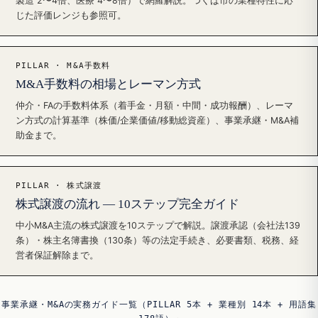
製造 2〜4倍、医療 4〜8倍）で網羅解説。つくば市の業種特性に応
じた評価レンジも参照可。
PILLAR · M&A手数料
M&A手数料の相場とレーマン方式
仲介・FAの手数料体系（着手金・月額・中間・成功報酬）、レーマ
ン方式の計算基準（株価/企業価値/移動総資産）、事業承継・M&A補
助金まで。
PILLAR · 株式譲渡
株式譲渡の流れ — 10ステップ完全ガイド
中小M&A主流の株式譲渡を10ステップで解説。譲渡承認（会社法139
条）・株主名簿書換（130条）等の法定手続き、必要書類、税務、経
営者保証解除まで。
事業承継・M&Aの実務ガイド一覧（PILLAR 5本 + 業種別 14本 + 用語集