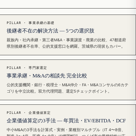
PILLAR · 事業承継の基礎
後継者不在の解決方法 — 5つの選択肢
親族内・社内承継・第三者M&A・事業譲渡・廃業の比較、47都道府
県別後継者不在率、公的支援窓口を網羅。茨城県の現状もカバー。
PILLAR · 専門家選定
事業承継・M&Aの相談先 完全比較
公的支援機関・銀行・税理士・M&A仲介・FA・M&Aコンサルの6カテ
ゴリを中立比較。双方代理問題、選定5チェックポイント。
PILLAR · 企業価値算定
企業価値算定の3手法 — 年買法・EV/EBITDA・DCF
中小M&Aの3手法を計算式・実例・業種別マルチプル（IT 4〜8倍、