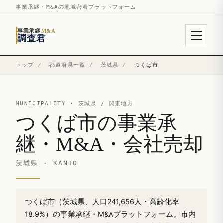
事業承継・M&Aの地域密着プラットフォーム
事業承継
M&A
調査君
トップ
/
都道府県一覧
/
茨城県
/
つくば市
MUNICIPALITY ·
茨城県
/ 関東地方
つくば市の事業承
継・M&A・会社売却
茨城県 · KANTO
つくば市（茨城県、人口241,656人・高齢化率
18.9%）の事業承継・M&Aプラットフォーム。市内