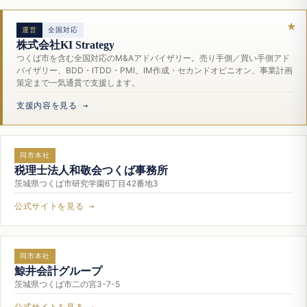
運営
全国対応
株式会社KI Strategy
つくば市を含む全国対応のM&Aアドバイザリー。売り手側／買い手側アド
バイザリー、BDD・ITDD・PMI、IM作成・セカンドオピニオン、事業計画
策定まで一気通貫で支援します。
支援内容を見る →
同市本社
税理士法人和敬会つくば事務所
茨城県つくば市研究学園6丁目42番地3
公式サイトを見る →
同市本社
鯨井会計グループ
茨城県つくば市二の宮3-7-5
公式サイトを見る →