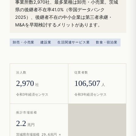
事業所数2,970社、最多業種は卸売・小売業。茨城
県の後継者不在率41.0%（帝国データバンク
2025）、後継者不在の中小企業は第三者承継・
M&Aを早期検討するメリットがあります。
卸売・小売業
建設業
生活関連サービス業
飲食・宿泊業
法人数
従業者数
2,970
106,507
社
人
令和3年経済センサス
令和3年経済センサス
推計市場規模
2.2
兆円
茨城県市場規模 29.6兆円 ×