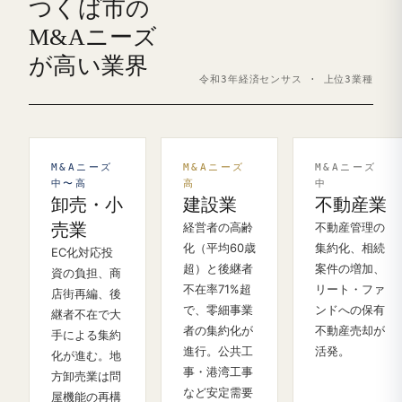
つくば市の
M&Aニーズ
が高い業界
令和3年経済センサス · 上位3業種
M&Aニーズ
M&Aニーズ
M&Aニーズ
中〜高
高
中
卸売・小
建設業
不動産業
売業
経営者の高齢
不動産管理の
化（平均60歳
集約化、相続
EC化対応投
超）と後継者
案件の増加、
資の負担、商
不在率71%超
リート・ファ
店街再編、後
で、零細事業
ンドへの保有
継者不在で大
者の集約化が
不動産売却が
手による集約
進行。公共工
活発。
化が進む。地
事・港湾工事
方卸売業は問
など安定需要
屋機能の再構