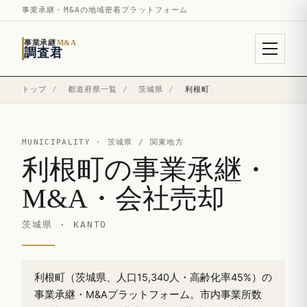
事業承継・M&Aの地域密着プラットフォーム
事業承継
M&A
調査君
トップ
/
都道府県一覧
/
茨城県
/
利根町
MUNICIPALITY ·
茨城県
/ 関東地方
利根町の事業承継・
M&A・会社売却
茨城県 · KANTO
利根町（茨城県、人口15,340人・高齢化率45%）の
事業承継・M&Aプラットフォーム。市内事業所数