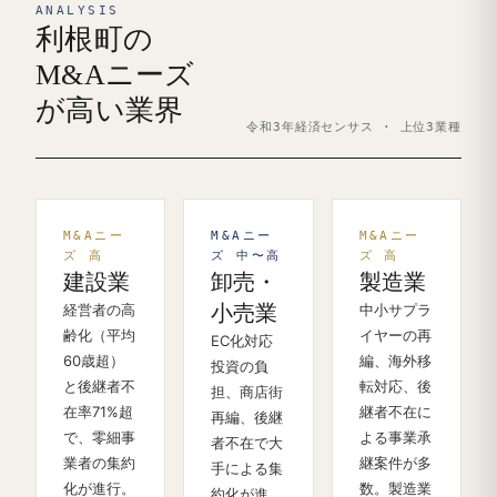
ANALYSIS
利根町の
M&Aニーズ
が高い業界
令和3年経済センサス · 上位3業種
M&Aニー
M&Aニー
M&Aニー
ズ 高
ズ 中〜高
ズ 高
建設業
卸売・
製造業
経営者の高
小売業
中小サプラ
齢化（平均
イヤーの再
EC化対応
60歳超）
編、海外移
投資の負
と後継者不
転対応、後
担、商店街
在率71%超
継者不在に
再編、後継
で、零細事
よる事業承
者不在で大
業者の集約
継案件が多
手による集
化が進行。
数。製造業
約化が進