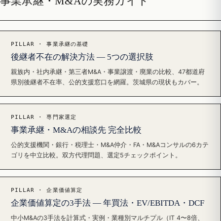
事業承継・M&Aの実務ガイド
PILLAR · 事業承継の基礎
後継者不在の解決方法 — 5つの選択肢
親族内・社内承継・第三者M&A・事業譲渡・廃業の比較、47都道府
県別後継者不在率、公的支援窓口を網羅。茨城県の現状もカバー。
PILLAR · 専門家選定
事業承継・M&Aの相談先 完全比較
公的支援機関・銀行・税理士・M&A仲介・FA・M&Aコンサルの6カテ
ゴリを中立比較。双方代理問題、選定5チェックポイント。
PILLAR · 企業価値算定
企業価値算定の3手法 — 年買法・EV/EBITDA・DCF
中小M&Aの3手法を計算式・実例・業種別マルチプル（IT 4〜8倍、