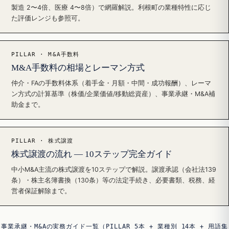
製造 2〜4倍、医療 4〜8倍）で網羅解説。利根町の業種特性に応じ
た評価レンジも参照可。
PILLAR · M&A手数料
M&A手数料の相場とレーマン方式
仲介・FAの手数料体系（着手金・月額・中間・成功報酬）、レーマ
ン方式の計算基準（株価/企業価値/移動総資産）、事業承継・M&A補
助金まで。
PILLAR · 株式譲渡
株式譲渡の流れ — 10ステップ完全ガイド
中小M&A主流の株式譲渡を10ステップで解説。譲渡承認（会社法139
条）・株主名簿書換（130条）等の法定手続き、必要書類、税務、経
営者保証解除まで。
事業承継・M&Aの実務ガイド一覧（PILLAR 5本 + 業種別 14本 + 用語集