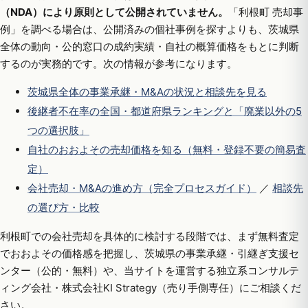
（NDA）により原則として公開されていません。
「利根町 売却事
例」を調べる場合は、公開済みの個社事例を探すよりも、茨城県
全体の動向・公的窓口の成約実績・自社の概算価格をもとに判断
するのが実務的です。次の情報が参考になります。
茨城県全体の事業承継・M&Aの状況と相談先を見る
後継者不在率の全国・都道府県ランキングと「廃業以外の5
つの選択肢」
自社のおおよその売却価格を知る（無料・登録不要の簡易査
定）
会社売却・M&Aの進め方（完全プロセスガイド）
／
相談先
の選び方・比較
利根町での会社売却を具体的に検討する段階では、まず無料査定
でおおよその価格感を把握し、茨城県の事業承継・引継ぎ支援セ
ンター（公的・無料）や、当サイトを運営する独立系コンサルテ
ィング会社・株式会社KI Strategy（売り手側専任）にご相談くだ
さい。