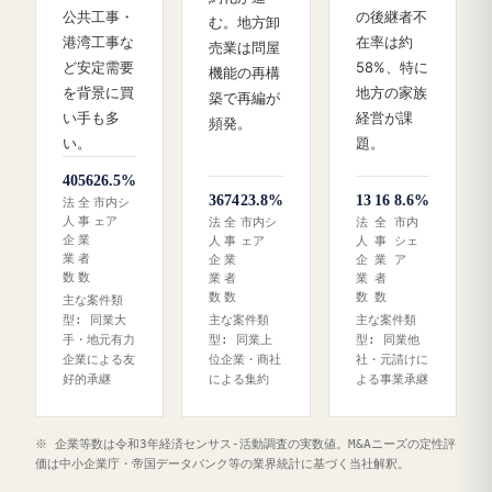
公共工事・
の後継者不
む。地方卸
港湾工事な
在率は約
売業は問屋
ど安定需要
58%、特に
機能の再構
を背景に買
地方の家族
築で再編が
い手も多
経営が課
頻発。
い。
題。
40
56
26.5%
36
74
23.8%
13
16
8.6%
法
全
市内シ
人
事
ェア
法
全
市内シ
法
全
市内
企
業
人
事
ェア
人
事
シェ
業
者
企
業
企
業
ア
数
数
業
者
業
者
数
数
数
数
主な案件類
型: 同業大
主な案件類
主な案件類
手・地元有力
型: 同業上
型: 同業他
企業による友
位企業・商社
社・元請けに
好的承継
による集約
よる事業承継
※ 企業等数は令和3年経済センサス‐活動調査の実数値。M&Aニーズの定性評
価は中小企業庁・帝国データバンク等の業界統計に基づく当社解釈。