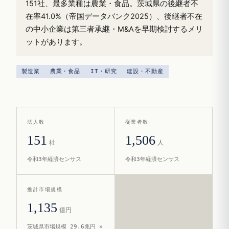
151社、最多業種は農業・食品。茨城県の後継者不
在率41.0%（帝国データバンク2025）、後継者不在
の中小企業は第三者承継・M&Aを早期検討するメリ
ットがあります。
製造業
農業・食品
IT・研究
建設・不動産
法人数
従業者数
151
1,506
社
人
令和3年経済センサス
令和3年経済センサス
推計市場規模
1,135
億円
茨城県市場規模 29.6兆円 ×