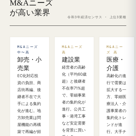
M&Aニーズ
が高い業界
令和3年経済センサス · 上位3業種
M&Aニーズ
M&Aニーズ
M&Aニー
中〜高
高
ズ 高
卸売・小
建設業
医療・
売業
経営者の高齢
介護
化（平均60歳
EC化対応投
高齢化の進
超）と後継者
資の負担、商
行で需要は
不在率71%超
店街再編、後
拡大する一
で、零細事業
継者不在で大
方、零細医
者の集約化が
手による集約
療法人・介
進行。公共工
化が進む。地
護事業者の
事・港湾工事
方卸売業は問
集約化トレ
など安定需要
屋機能の再構
ンドが進
を背景に買い
築で再編が頻
行。大手チ