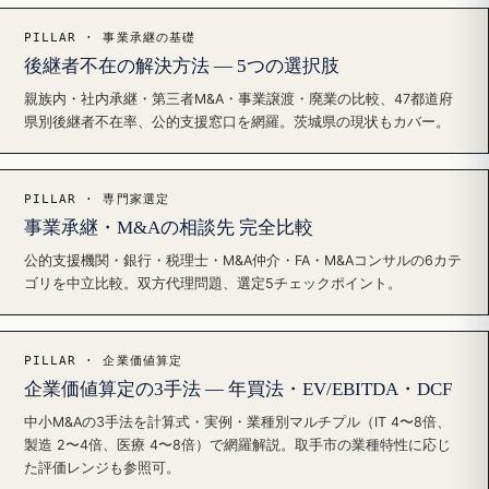
PILLAR · 事業承継の基礎
後継者不在の解決方法 — 5つの選択肢
親族内・社内承継・第三者M&A・事業譲渡・廃業の比較、47都道府
県別後継者不在率、公的支援窓口を網羅。茨城県の現状もカバー。
PILLAR · 専門家選定
事業承継・M&Aの相談先 完全比較
公的支援機関・銀行・税理士・M&A仲介・FA・M&Aコンサルの6カテ
ゴリを中立比較。双方代理問題、選定5チェックポイント。
PILLAR · 企業価値算定
企業価値算定の3手法 — 年買法・EV/EBITDA・DCF
中小M&Aの3手法を計算式・実例・業種別マルチプル（IT 4〜8倍、
製造 2〜4倍、医療 4〜8倍）で網羅解説。取手市の業種特性に応じ
た評価レンジも参照可。