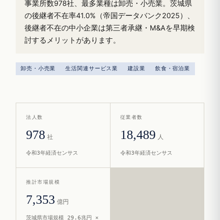
事業所数978社、最多業種は卸売・小売業。茨城県
の後継者不在率41.0%（帝国データバンク2025）、
後継者不在の中小企業は第三者承継・M&Aを早期検
討するメリットがあります。
卸売・小売業
生活関連サービス業
建設業
飲食・宿泊業
法人数
従業者数
978
18,489
社
人
令和3年経済センサス
令和3年経済センサス
推計市場規模
7,353
億円
茨城県市場規模 29.6兆円 ×