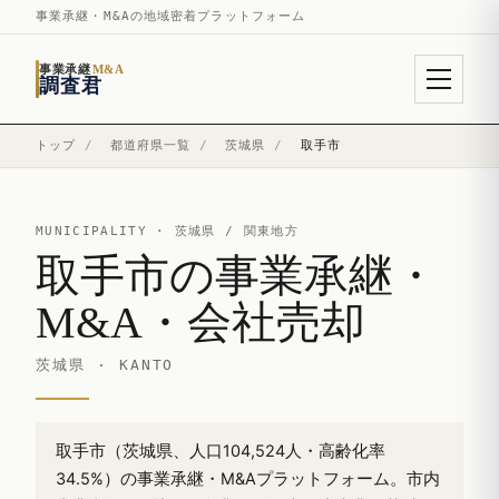
事業承継・M&Aの地域密着プラットフォーム
事業承継
M&A
調査君
トップ
/
都道府県一覧
/
茨城県
/
取手市
MUNICIPALITY ·
茨城県
/ 関東地方
取手市の事業承継・
M&A・会社売却
茨城県 · KANTO
取手市（茨城県、人口104,524人・高齢化率
34.5%）の事業承継・M&Aプラットフォーム。市内