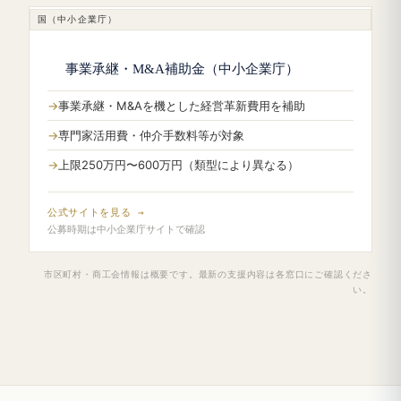
国（中小企業庁）
事業承継・M&A補助金（中小企業庁）
事業承継・M&Aを機とした経営革新費用を補助
専門家活用費・仲介手数料等が対象
上限250万円〜600万円（類型により異なる）
公式サイトを見る →
公募時期は中小企業庁サイトで確認
市区町村・商工会情報は概要です。最新の支援内容は各窓口にご確認くださ
い。