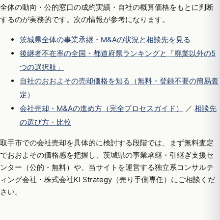
全体の動向・公的窓口の成約実績・自社の概算価格をもとに判断
するのが実務的です。次の情報が参考になります。
茨城県全体の事業承継・M&Aの状況と相談先を見る
後継者不在率の全国・都道府県ランキングと「廃業以外の5
つの選択肢」
自社のおおよその売却価格を知る（無料・登録不要の簡易査
定）
会社売却・M&Aの進め方（完全プロセスガイド）
／
相談先
の選び方・比較
取手市での会社売却を具体的に検討する段階では、まず無料査定
でおおよその価格感を把握し、茨城県の事業承継・引継ぎ支援セ
ンター（公的・無料）や、当サイトを運営する独立系コンサルテ
ィング会社・株式会社KI Strategy（売り手側専任）にご相談くだ
さい。