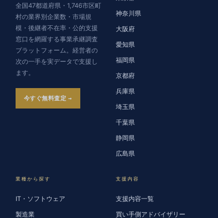
全国47都道府県・1,746市区町
神奈川県
村の業界別企業数・市場規
模・後継者不在率・公的支援
大阪府
窓口を網羅する事業承継調査
愛知県
プラットフォーム。経営者の
福岡県
次の一手を実データで支援し
ます。
京都府
兵庫県
今すぐ無料査定
埼玉県
千葉県
静岡県
広島県
業種から探す
支援内容
IT・ソフトウェア
支援内容一覧
製造業
買い手側アドバイザリー