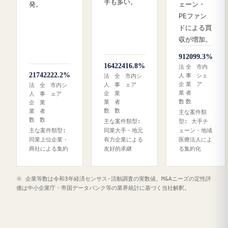
手も多い。
発。
ェーン・
PEファン
ドによる買
収が増加。
91
209
9.3%
164
224
16.8%
法
全
市内
217
422
22.2%
人
事
シェ
法
全
市内シ
企
業
ア
人
事
ェア
法
全
市内シ
業
者
企
業
人
事
ェア
数
数
業
者
企
業
数
数
業
者
主な案件類
数
数
主な案件類型:
型: 大手チ
主な案件類型:
同業大手・地元
ェーン・地域
同業上位企業・
有力企業による
医療法人によ
商社による集約
友好的承継
る集約化
※ 企業等数は令和3年経済センサス‐活動調査の実数値。M&Aニーズの定性評
価は中小企業庁・帝国データバンク等の業界統計に基づく当社解釈。