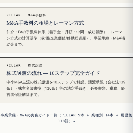
PILLAR · M&A手数料
M&A手数料の相場とレーマン方式
仲介・FAの手数料体系（着手金・月額・中間・成功報酬）、レーマ
ン方式の計算基準（株価/企業価値/移動総資産）、事業承継・M&A補
助金まで。
PILLAR · 株式譲渡
株式譲渡の流れ — 10ステップ完全ガイド
中小M&A主流の株式譲渡を10ステップで解説。譲渡承認（会社法139
条）・株主名簿書換（130条）等の法定手続き、必要書類、税務、経
営者保証解除まで。
事業承継・M&Aの実務ガイド一覧（PILLAR 5本 + 業種別 14本 + 用語集
178語）→