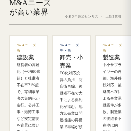
M&Aニーズ
が高い業界
令和3年経済センサス · 上位3業種
M&Aニーズ
M&Aニーズ
M&Aニーズ
高
中〜高
高
建設業
卸売・小
製造業
経営者の高齢
売業
中小サプラ
化（平均60歳
イヤーの再
EC化対応投
超）と後継者
編、海外移
資の負担、商
不在率71%超
転対応、後
店街再編、後
で、零細事業
継者不在に
継者不在で大
者の集約化が
よる事業承
手による集約
進行。公共工
継案件が多
化が進む。地
事・港湾工事
数。製造業
方卸売業は問
など安定需要
の後継者不
屋機能の再構
を背景に買い
在率は約
築で再編が頻