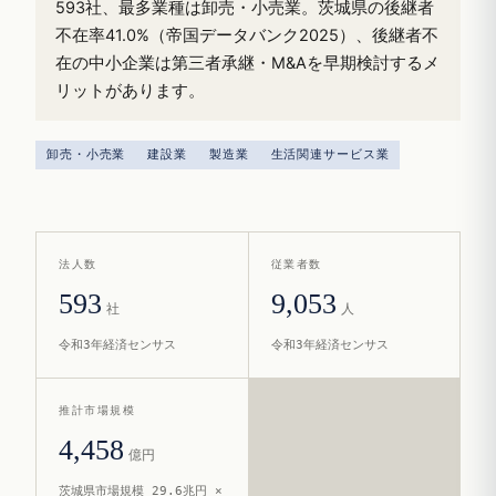
593社、最多業種は卸売・小売業。茨城県の後継者
不在率41.0%（帝国データバンク2025）、後継者不
在の中小企業は第三者承継・M&Aを早期検討するメ
リットがあります。
卸売・小売業
建設業
製造業
生活関連サービス業
法人数
従業者数
593
9,053
社
人
令和3年経済センサス
令和3年経済センサス
推計市場規模
4,458
億円
茨城県市場規模 29.6兆円 ×