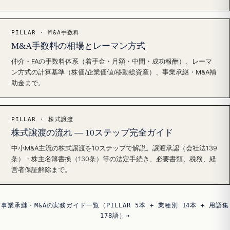
PILLAR · M&A手数料
M&A手数料の相場とレーマン方式
仲介・FAの手数料体系（着手金・月額・中間・成功報酬）、レーマ
ン方式の計算基準（株価/企業価値/移動総資産）、事業承継・M&A補
助金まで。
PILLAR · 株式譲渡
株式譲渡の流れ — 10ステップ完全ガイド
中小M&A主流の株式譲渡を10ステップで解説。譲渡承認（会社法139
条）・株主名簿書換（130条）等の法定手続き、必要書類、税務、経
営者保証解除まで。
事業承継・M&Aの実務ガイド一覧（PILLAR 5本 + 業種別 14本 + 用語集
178語）→