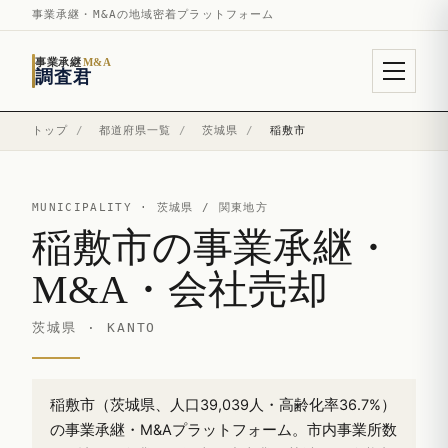
事業承継・M&Aの地域密着プラットフォーム
事業承継
M&A
調査君
トップ
/
都道府県一覧
/
茨城県
/
稲敷市
MUNICIPALITY ·
茨城県
/ 関東地方
稲敷市の事業承継・
M&A・会社売却
茨城県 · KANTO
稲敷市（茨城県、人口39,039人・高齢化率36.7%）
の事業承継・M&Aプラットフォーム。市内事業所数