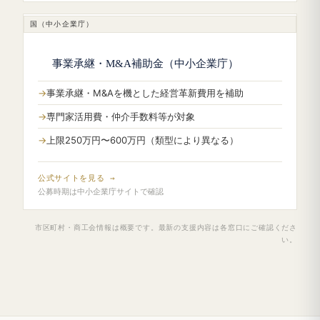
国（中小企業庁）
事業承継・M&A補助金（中小企業庁）
事業承継・M&Aを機とした経営革新費用を補助
専門家活用費・仲介手数料等が対象
上限250万円〜600万円（類型により異なる）
公式サイトを見る →
公募時期は中小企業庁サイトで確認
市区町村・商工会情報は概要です。最新の支援内容は各窓口にご確認くださ
い。