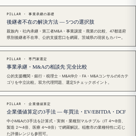
PILLAR · 事業承継の基礎
後継者不在の解決方法 — 5つの選択肢
親族内・社内承継・第三者M&A・事業譲渡・廃業の比較、47都道府
県別後継者不在率、公的支援窓口を網羅。茨城県の現状もカバー。
PILLAR · 専門家選定
事業承継・M&Aの相談先 完全比較
公的支援機関・銀行・税理士・M&A仲介・FA・M&Aコンサルの6カテ
ゴリを中立比較。双方代理問題、選定5チェックポイント。
PILLAR · 企業価値算定
企業価値算定の3手法 — 年買法・EV/EBITDA・DCF
中小M&Aの3手法を計算式・実例・業種別マルチプル（IT 4〜8倍、
製造 2〜4倍、医療 4〜8倍）で網羅解説。稲敷市の業種特性に応じ
た評価レンジも参照可。