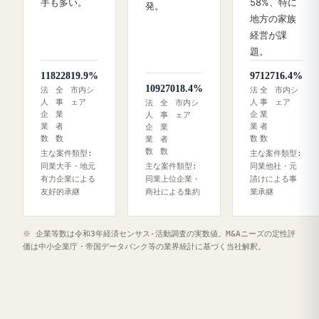
手も多い。
58%、特に
発。
地方の家族
経営が課
題。
118
228
19.9%
97
127
16.4%
109
270
18.4%
法
全
市内シ
法
全
市内シ
人
事
ェア
人
事
ェア
法
全
市内シ
企
業
企
業
人
事
ェア
業
者
業
者
企
業
数
数
数
数
業
者
数
数
主な案件類型:
主な案件類型:
同業大手・地元
主な案件類型:
同業他社・元
有力企業による
同業上位企業・
請けによる事
友好的承継
商社による集約
業承継
※ 企業等数は令和3年経済センサス‐活動調査の実数値。M&Aニーズの定性評
価は中小企業庁・帝国データバンク等の業界統計に基づく当社解釈。