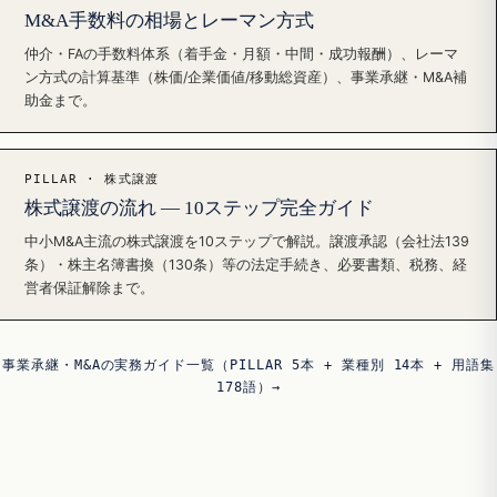
M&A手数料の相場とレーマン方式
仲介・FAの手数料体系（着手金・月額・中間・成功報酬）、レーマ
ン方式の計算基準（株価/企業価値/移動総資産）、事業承継・M&A補
助金まで。
PILLAR · 株式譲渡
株式譲渡の流れ — 10ステップ完全ガイド
中小M&A主流の株式譲渡を10ステップで解説。譲渡承認（会社法139
条）・株主名簿書換（130条）等の法定手続き、必要書類、税務、経
営者保証解除まで。
事業承継・M&Aの実務ガイド一覧（PILLAR 5本 + 業種別 14本 + 用語集
178語）→