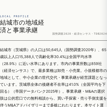
LOCAL PROFILE
結城市の地域経
済と事業承継
国勢調査2020・経済センサス・TDB2024
結城市（茨城県）の人口は50,645人（国勢調査2020年）、65
歳以上人口15,388人で高齢化率30.4%は全国平均水準
（28.9%）に近い水準にあります。市内の事業所数は859社
（経済センサス）で、最多業種は卸売・小売業。小規模都市の
地域として、中小企業の世代交代・事業承継が経営課題となっ
ています。茨城県全体の後継者不在率は41.0%（全国平均を下
回る）（帝国データバンク2025年）。事業承継・M&Aの選択
肢は公的窓口での無料相談から、買い手探索・売り手側支援を
伴うM&Aアドバイザリーまで多岐にわたります。本サイト運