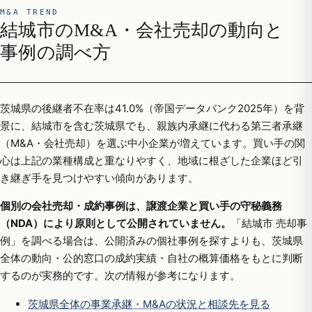
M&A TREND
結城市のM&A・会社売却の動向と
事例の調べ方
茨城県の後継者不在率は41.0%（帝国データバンク2025年）を背
景に、結城市を含む茨城県でも、親族内承継に代わる第三者承継
（M&A・会社売却）を選ぶ中小企業が増えています。買い手の関
心は上記の業種構成と重なりやすく、地域に根ざした企業ほど引
き継ぎ手を見つけやすい傾向があります。
個別の会社売却・成約事例は、譲渡企業と買い手の守秘義務
（NDA）により原則として公開されていません。
「結城市 売却事
例」を調べる場合は、公開済みの個社事例を探すよりも、茨城県
全体の動向・公的窓口の成約実績・自社の概算価格をもとに判断
するのが実務的です。次の情報が参考になります。
茨城県全体の事業承継・M&Aの状況と相談先を見る