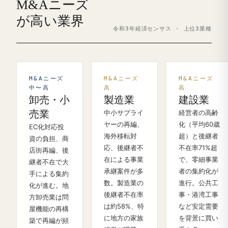
M&Aニーズ
が高い業界
令和3年経済センサス · 上位3業種
M&Aニーズ
M&Aニーズ
M&Aニーズ
中〜高
高
高
卸売・小
製造業
建設業
売業
中小サプライ
経営者の高齢
ヤーの再編、
化（平均60歳
EC化対応投
海外移転対
超）と後継者
資の負担、商
応、後継者不
不在率71%超
店街再編、後
在による事業
で、零細事業
継者不在で大
承継案件が多
者の集約化が
手による集約
数。製造業の
進行。公共工
化が進む。地
後継者不在率
事・港湾工事
方卸売業は問
は約58%、特
など安定需要
屋機能の再構
に地方の家族
を背景に買い
築で再編が頻