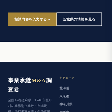
相談内容を入力する
茨城県の情報を見る
主要エリア
事業承継
M&A
調
北海道
査君
東京都
全国47都道府県・1,746市区町
神奈川県
村の業界別企業数・市場規
模・後継者不在率・公的支援
大阪府