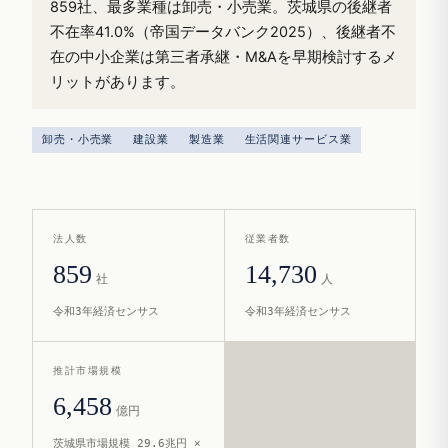
859社、最多業種は卸売・小売業。茨城県の後継者
不在率41.0%（帝国データバンク2025）、後継者不
在の中小企業は第三者承継・M&Aを早期検討するメ
リットがあります。
卸売・小売業
建設業
製造業
生活関連サービス業
法人数
従業者数
859
14,730
社
人
令和3年経済センサス
令和3年経済センサス
推計市場規模
6,458
億円
茨城県市場規模 29.6兆円 ×