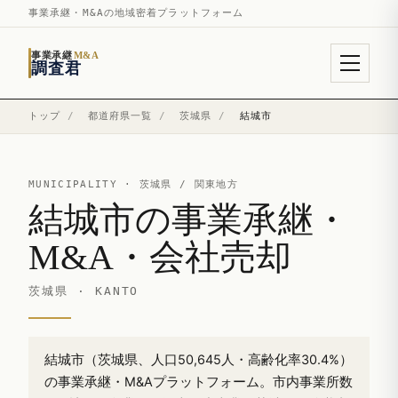
事業承継・M&Aの地域密着プラットフォーム
事業承継
M&A
調査君
トップ
/
都道府県一覧
/
茨城県
/
結城市
MUNICIPALITY ·
茨城県
/ 関東地方
結城市の事業承継・
M&A・会社売却
茨城県 · KANTO
結城市（茨城県、人口50,645人・高齢化率30.4%）
の事業承継・M&Aプラットフォーム。市内事業所数