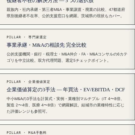
後継者不在の解決方法 — 5つの選択肢
親族内・社内承継・第三者M&A・事業譲渡・廃業の比較、47都道府
県別後継者不在率、公的支援窓口を網羅。茨城県の現状もカバー。
PILLAR · 専門家選定
事業承継・M&Aの相談先 完全比較
公的支援機関・銀行・税理士・M&A仲介・FA・M&Aコンサルの6カテ
ゴリを中立比較。双方代理問題、選定5チェックポイント。
PILLAR · 企業価値算定
企業価値算定の3手法 — 年買法・EV/EBITDA・DCF
中小M&Aの3手法を計算式・実例・業種別マルチプル（IT 4〜8倍、
製造 2〜4倍、医療 4〜8倍）で網羅解説。結城市の業種特性に応じ
た評価レンジも参照可。
PILLAR · M&A手数料