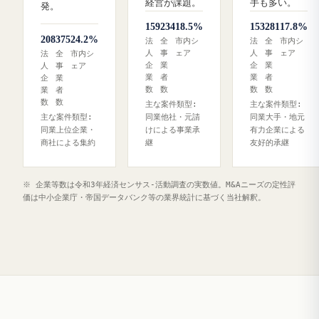
経営が課題。
手も多い。
発。
159
234
18.5%
153
281
17.8%
208
375
24.2%
法
全
市内シ
法
全
市内シ
人
事
ェア
人
事
ェア
法
全
市内シ
企
業
企
業
人
事
ェア
業
者
業
者
企
業
数
数
数
数
業
者
数
数
主な案件類型:
主な案件類型:
主な案件類型:
同業他社・元請
同業大手・地元
同業上位企業・
けによる事業承
有力企業による
商社による集約
継
友好的承継
※ 企業等数は令和3年経済センサス‐活動調査の実数値。M&Aニーズの定性評
価は中小企業庁・帝国データバンク等の業界統計に基づく当社解釈。