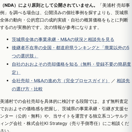
（NDA）により原則として公開されていません。
「美浦村 売却事
例」を調べる場合は、公開済みの個社事例を探すよりも、茨城県
全体の動向・公的窓口の成約実績・自社の概算価格をもとに判断
するのが実務的です。次の情報が参考になります。
茨城県全体の事業承継・M&Aの状況と相談先を見る
後継者不在率の全国・都道府県ランキングと「廃業以外の5
つの選択肢」
自社のおおよその売却価格を知る（無料・登録不要の簡易査
定）
会社売却・M&Aの進め方（完全プロセスガイド）
／
相談先
の選び方・比較
美浦村での会社売却を具体的に検討する段階では、まず無料査定
でおおよその価格感を把握し、茨城県の事業承継・引継ぎ支援セ
ンター（公的・無料）や、当サイトを運営する独立系コンサルテ
ィング会社・株式会社KI Strategy（売り手側専任）にご相談くだ
さい。