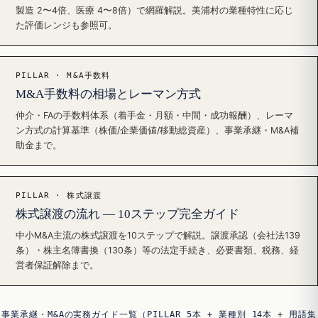
製造 2〜4倍、医療 4〜8倍）で網羅解説。美浦村の業種特性に応じ
た評価レンジも参照可。
PILLAR · M&A手数料
M&A手数料の相場とレーマン方式
仲介・FAの手数料体系（着手金・月額・中間・成功報酬）、レーマ
ン方式の計算基準（株価/企業価値/移動総資産）、事業承継・M&A補
助金まで。
PILLAR · 株式譲渡
株式譲渡の流れ — 10ステップ完全ガイド
中小M&A主流の株式譲渡を10ステップで解説。譲渡承認（会社法139
条）・株主名簿書換（130条）等の法定手続き、必要書類、税務、経
営者保証解除まで。
事業承継・M&Aの実務ガイド一覧（PILLAR 5本 + 業種別 14本 + 用語集