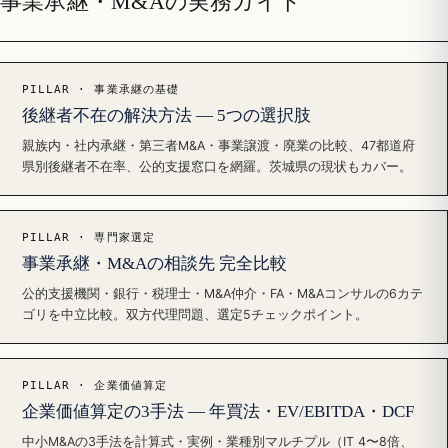
事業承継・M&Aの実務ガイド
PILLAR · 事業承継の基礎
後継者不在の解決方法 — 5つの選択肢
親族内・社内承継・第三者M&A・事業譲渡・廃業の比較、47都道府
県別後継者不在率、公的支援窓口を網羅。茨城県の現状もカバー。
PILLAR · 専門家選定
事業承継・M&Aの相談先 完全比較
公的支援機関・銀行・税理士・M&A仲介・FA・M&Aコンサルの6カテ
ゴリを中立比較。双方代理問題、選定5チェックポイント。
PILLAR · 企業価値算定
企業価値算定の3手法 — 年買法・EV/EBITDA・DCF
中小M&Aの3手法を計算式・実例・業種別マルチプル（IT 4〜8倍、