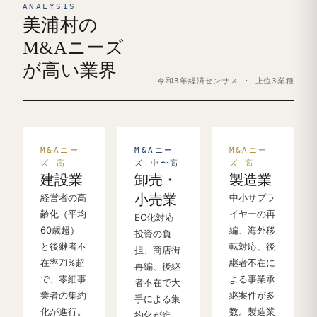
ANALYSIS
美浦村の
M&Aニーズ
が高い業界
令和3年経済センサス · 上位3業種
M&Aニー
M&Aニー
M&Aニー
ズ 高
ズ 中〜高
ズ 高
建設業
卸売・
製造業
経営者の高
小売業
中小サプラ
齢化（平均
イヤーの再
EC化対応
60歳超）
編、海外移
投資の負
と後継者不
転対応、後
担、商店街
在率71%超
継者不在に
再編、後継
で、零細事
よる事業承
者不在で大
業者の集約
継案件が多
手による集
化が進行。
数。製造業
約化が進