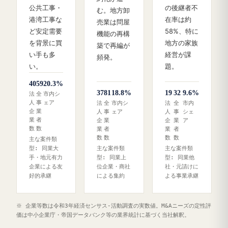
公共工事・
の後継者不
む。地方卸
港湾工事な
在率は約
売業は問屋
ど安定需要
58%、特に
機能の再構
を背景に買
地方の家族
築で再編が
い手も多
経営が課
頻発。
い。
題。
40
59
20.3%
37
81
18.8%
19
32
9.6%
法
全
市内シ
人
事
ェア
法
全
市内シ
法
全
市内
企
業
人
事
ェア
人
事
シェ
業
者
企
業
企
業
ア
数
数
業
者
業
者
数
数
数
数
主な案件類
型: 同業大
主な案件類
主な案件類
手・地元有力
型: 同業上
型: 同業他
企業による友
位企業・商社
社・元請けに
好的承継
による集約
よる事業承継
※ 企業等数は令和3年経済センサス‐活動調査の実数値。M&Aニーズの定性評
価は中小企業庁・帝国データバンク等の業界統計に基づく当社解釈。