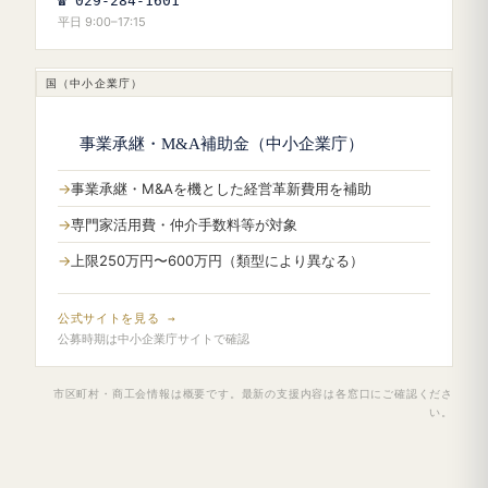
☎ 029-284-1601
平日 9:00–17:15
国（中小企業庁）
事業承継・M&A補助金（中小企業庁）
事業承継・M&Aを機とした経営革新費用を補助
専門家活用費・仲介手数料等が対象
上限250万円〜600万円（類型により異なる）
公式サイトを見る →
公募時期は中小企業庁サイトで確認
市区町村・商工会情報は概要です。最新の支援内容は各窓口にご確認くださ
い。