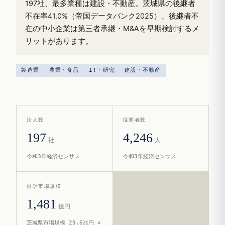
197社、最多業種は建設・不動産。茨城県の後継者
不在率41.0%（帝国データバンク2025）、後継者不
在の中小企業は第三者承継・M&Aを早期検討するメ
リットがあります。
製造業
農業・食品
IT・研究
建設・不動産
法人数
従業者数
197
4,246
社
人
令和3年経済センサス
令和3年経済センサス
推計市場規模
1,481
億円
茨城県市場規模 29.6兆円 ×