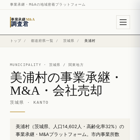
事業承継・M&Aの地域密着プラットフォーム
事業承継
M&A
調査君
トップ
/
都道府県一覧
/
茨城県
/
美浦村
MUNICIPALITY ·
茨城県
/ 関東地方
美浦村の事業承継・
M&A・会社売却
茨城県 · KANTO
美浦村（茨城県、人口14,602人・高齢化率32%）の
事業承継・M&Aプラットフォーム。市内事業所数