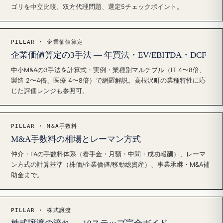
ゴリを中立比較。双方代理問題、選定5チェックポイント。
PILLAR · 企業価値算定
企業価値算定の3手法 — 年買法・EV/EBITDA・DCF
中小M&Aの3手法を計算式・実例・業種別マルチプル（IT 4〜8倍、
製造 2〜4倍、医療 4〜8倍）で網羅解説。高根沢町の業種特性に応
じた評価レンジも参照可。
PILLAR · M&A手数料
M&A手数料の相場とレーマン方式
仲介・FAの手数料体系（着手金・月額・中間・成功報酬）、レーマ
ン方式の計算基準（株価/企業価値/移動総資産）、事業承継・M&A補
助金まで。
PILLAR · 株式譲渡