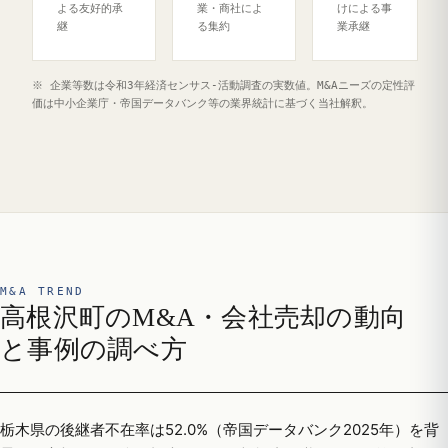
よる友好的承
業・商社によ
けによる事
継
る集約
業承継
※ 企業等数は令和3年経済センサス‐活動調査の実数値。M&Aニーズの定性評
価は中小企業庁・帝国データバンク等の業界統計に基づく当社解釈。
M&A TREND
高根沢町のM&A・会社売却の動向
と事例の調べ方
栃木県の後継者不在率は52.0%（帝国データバンク2025年）を背