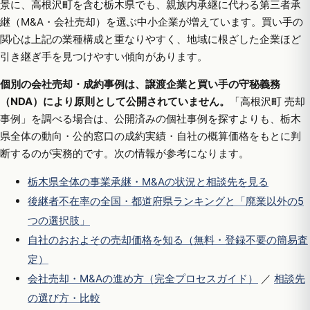
景に、高根沢町を含む栃木県でも、親族内承継に代わる第三者承
継（M&A・会社売却）を選ぶ中小企業が増えています。買い手の
関心は上記の業種構成と重なりやすく、地域に根ざした企業ほど
引き継ぎ手を見つけやすい傾向があります。
個別の会社売却・成約事例は、譲渡企業と買い手の守秘義務
（NDA）により原則として公開されていません。
「高根沢町 売却
事例」を調べる場合は、公開済みの個社事例を探すよりも、栃木
県全体の動向・公的窓口の成約実績・自社の概算価格をもとに判
断するのが実務的です。次の情報が参考になります。
栃木県全体の事業承継・M&Aの状況と相談先を見る
後継者不在率の全国・都道府県ランキングと「廃業以外の5
つの選択肢」
自社のおおよその売却価格を知る（無料・登録不要の簡易査
定）
会社売却・M&Aの進め方（完全プロセスガイド）
／
相談先
の選び方・比較