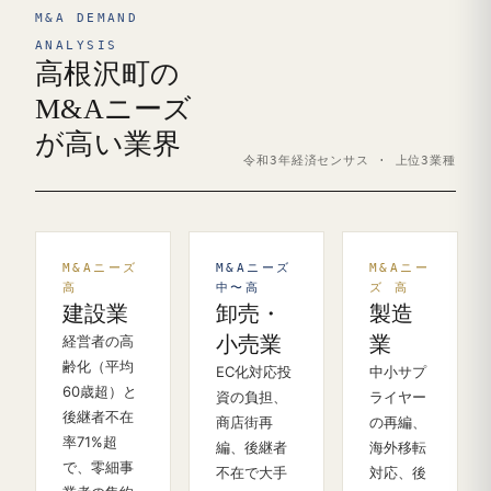
M&A DEMAND
ANALYSIS
高根沢町の
M&Aニーズ
が高い業界
令和3年経済センサス · 上位3業種
M&Aニーズ
M&Aニーズ
M&Aニー
高
中〜高
ズ 高
建設業
卸売・
製造
経営者の高
小売業
業
齢化（平均
EC化対応投
中小サプ
60歳超）と
資の負担、
ライヤー
後継者不在
商店街再
の再編、
率71%超
編、後継者
海外移転
で、零細事
不在で大手
対応、後