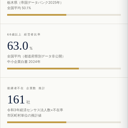
栃木県（帝国データバンク2025年）
全国平均 50.1%
60歳以上 経営者比率
63.0
%
全国平均（都道府県別データ非公開）
中小企業白書 2024年
後継者不在 企業数 推計
161
社
令和3年経済センサス法人数×不在率
市区町村単位の推計値