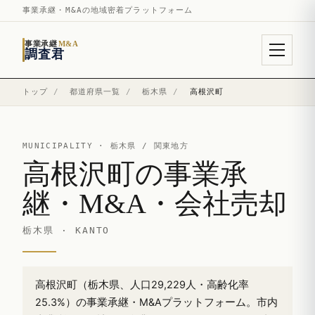
事業承継・M&Aの地域密着プラットフォーム
事業承継
M&A
調査君
トップ
/
都道府県一覧
/
栃木県
/
高根沢町
MUNICIPALITY ·
栃木県
/ 関東地方
高根沢町の事業承
継・M&A・会社売却
栃木県 · KANTO
高根沢町（栃木県、人口29,229人・高齢化率
25.3%）の事業承継・M&Aプラットフォーム。市内