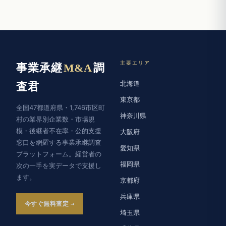
主要エリア
事業承継
M&A
調
北海道
査君
東京都
全国47都道府県・1,746市区町
神奈川県
村の業界別企業数・市場規
模・後継者不在率・公的支援
大阪府
窓口を網羅する事業承継調査
愛知県
プラットフォーム。経営者の
福岡県
次の一手を実データで支援し
ます。
京都府
兵庫県
今すぐ無料査定
埼玉県