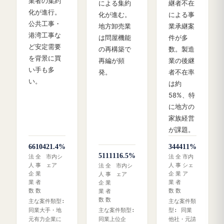
業者の集約
による集約
継者不在
化が進行。
化が進む。
による事
公共工事・
地方卸売業
業承継案
港湾工事な
は問屋機能
件が多
ど安定需要
の再構築で
数。製造
を背景に買
再編が頻
業の後継
い手も多
発。
者不在率
い。
は約
58%、特
に地方の
家族経営
が課題。
66
104
21.4%
34
44
11%
51
111
16.5%
法
全
市内シ
法
全
市内
人
事
ェア
人
事
シェ
法
全
市内シ
企
業
企
業
ア
人
事
ェア
業
者
業
者
企
業
数
数
数
数
業
者
数
数
主な案件類型:
主な案件類
同業大手・地
主な案件類型:
型: 同業
元有力企業に
同業上位企
他社・元請