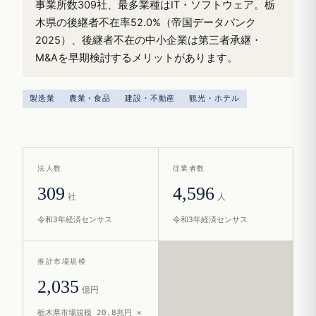
事業所数309社、最多業種はIT・ソフトウェア。栃
木県の後継者不在率52.0%（帝国データバンク
2025）、後継者不在の中小企業は第三者承継・
M&Aを早期検討するメリットがあります。
製造業
農業・食品
建設・不動産
観光・ホテル
法人数
従業者数
309
4,596
社
人
令和3年経済センサス
令和3年経済センサス
推計市場規模
2,035
億円
栃木県市場規模 20.8兆円 ×