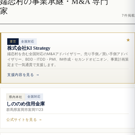
嬬恋村の事業承継・M&A 専門
家
7件掲載
運営
全国対応
株式会社KI Strategy
嬬恋村を含む全国対応のM&Aアドバイザリー。売り手側／買い手側アドバ
イザリー、BDD・ITDD・PMI、IM作成・セカンドオピニオン、事業計画策
定まで一気通貫で支援します。
支援内容を見る →
全国対応
県内本社
しののめ信用金庫
群馬県富岡市富岡1123
公式サイトを見る →