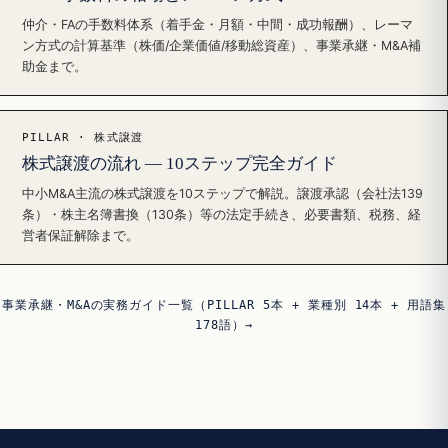
仲介・FAの手数料体系（着手金・月額・中間・成功報酬）、レーマ
ン方式の計算基準（株価/企業価値/移動総資産）、事業承継・M&A補
助金まで。
PILLAR · 株式譲渡
株式譲渡の流れ — 10ステップ完全ガイド
中小M&A主流の株式譲渡を10ステップで解説。譲渡承認（会社法139
条）・株主名簿書換（130条）等の法定手続き、必要書類、税務、経
営者保証解除まで。
事業承継・M&Aの実務ガイド一覧（PILLAR 5本 + 業種別 14本 + 用語集
178語）→