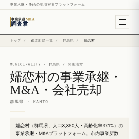
事業承継・M&Aの地域密着プラットフォーム
事業承継
M&A
調査君
トップ
/
都道府県一覧
/
群馬県
/
嬬恋村
MUNICIPALITY ·
群馬県
/ 関東地方
嬬恋村の事業承継・
M&A・会社売却
群馬県 · KANTO
嬬恋村（群馬県、人口8,850人・高齢化率37.1%）の
事業承継・M&Aプラットフォーム。市内事業所数