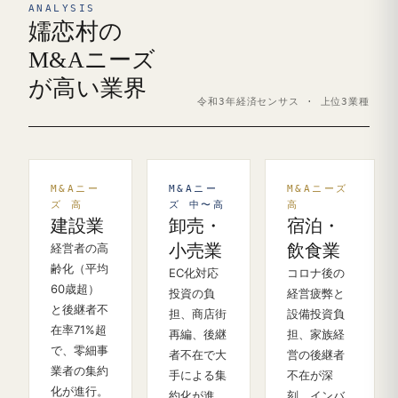
ANALYSIS
嬬恋村の
M&Aニーズ
が高い業界
令和3年経済センサス · 上位3業種
M&Aニー
M&Aニー
M&Aニーズ
ズ 高
ズ 中〜高
高
建設業
卸売・
宿泊・
経営者の高
小売業
飲食業
齢化（平均
EC化対応
コロナ後の
60歳超）
投資の負
経営疲弊と
と後継者不
担、商店街
設備投資負
在率71%超
再編、後継
担、家族経
で、零細事
者不在で大
営の後継者
業者の集約
手による集
不在が深
化が進行。
約化が進
刻。インバ