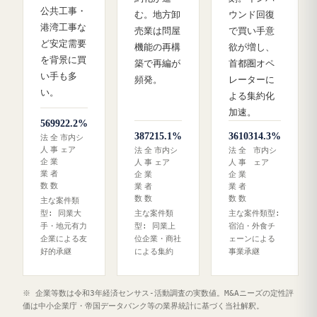
公共工事・
む。地方卸
ウンド回復
港湾工事な
売業は問屋
で買い手意
ど安定需要
機能の再構
欲が増し、
を背景に買
築で再編が
首都圏オペ
い手も多
頻発。
レーターに
い。
よる集約化
加速。
56
99
22.2%
38
72
15.1%
36
103
14.3%
法
全
市内シ
人
事
ェア
法
全
市内シ
法
全
市内シ
企
業
人
事
ェア
人
事
ェア
業
者
企
業
企
業
数
数
業
者
業
者
数
数
数
数
主な案件類
型: 同業大
主な案件類
主な案件類型:
手・地元有力
型: 同業上
宿泊・外食チ
企業による友
位企業・商社
ェーンによる
好的承継
による集約
事業承継
※ 企業等数は令和3年経済センサス‐活動調査の実数値。M&Aニーズの定性評
価は中小企業庁・帝国データバンク等の業界統計に基づく当社解釈。