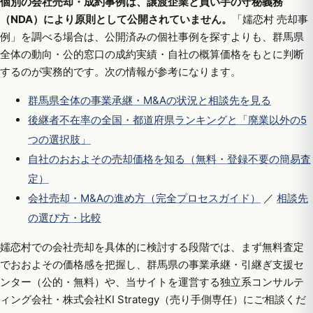
個別の会社売却・成約事例は、譲渡企業と買い手の守秘義務
（NDA）により原則として公開されていません。
「嬬恋村 売却事
例」を調べる場合は、公開済みの個社事例を探すよりも、群馬県
全体の動向・公的窓口の成約実績・自社の概算価格をもとに判断
するのが実務的です。次の情報が参考になります。
群馬県全体の事業承継・M&Aの状況と相談先を見る
後継者不在率の全国・都道府県ランキングと「廃業以外の5
つの選択肢」
自社のおおよその売却価格を知る（無料・登録不要の簡易査
定）
会社売却・M&Aの進め方（完全プロセスガイド）
／
相談先
の選び方・比較
嬬恋村での会社売却を具体的に検討する段階では、まず無料査定
でおおよその価格感を把握し、群馬県の事業承継・引継ぎ支援セ
ンター（公的・無料）や、当サイトを運営する独立系コンサルテ
ィング会社・株式会社KI Strategy（売り手側専任）にご相談くだ