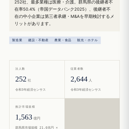
252社、最多業種は医療・介護。群馬県の後継者不
在率50.4%（帝国データバンク2025）、後継者不
在の中小企業は第三者承継・M&Aを早期検討するメ
リットがあります。
製造業
建設・不動産
農業・食品
観光・ホテル
法人数
従業者数
252
2,644
社
人
令和3年経済センサス
令和3年経済センサス
推計市場規模
1,563
億円
群馬県市場規模 21.0兆円 ×