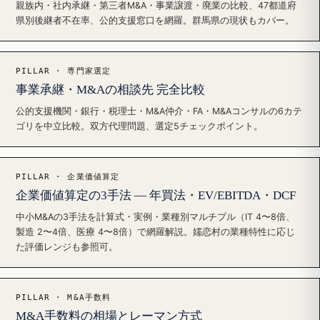
親族内・社内承継・第三者M&A・事業譲渡・廃業の比較、47都道府
県別後継者不在率、公的支援窓口を網羅。群馬県の現状もカバー。
PILLAR · 専門家選定
事業承継・M&Aの相談先 完全比較
公的支援機関・銀行・税理士・M&A仲介・FA・M&Aコンサルの6カテ
ゴリを中立比較。双方代理問題、選定5チェックポイント。
PILLAR · 企業価値算定
企業価値算定の3手法 — 年買法・EV/EBITDA・DCF
中小M&Aの3手法を計算式・実例・業種別マルチプル（IT 4〜8倍、
製造 2〜4倍、医療 4〜8倍）で網羅解説。嬬恋村の業種特性に応じ
た評価レンジも参照可。
PILLAR · M&A手数料
M&A手数料の相場とレーマン方式