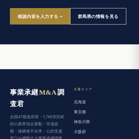
相談内容を入力する
群馬県の情報を見る
主要エリア
事業承継
M&A
調
北海道
査君
東京都
全国47都道府県・1,746市区町
神奈川県
村の業界別企業数・市場規
模・後継者不在率・公的支援
大阪府
窓口を網羅する事業承継調査