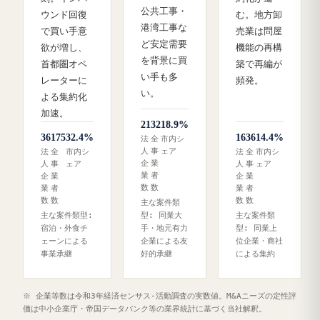
公共工事・
ウンド回復
む。地方卸
港湾工事な
で買い手意
売業は問屋
ど安定需要
欲が増し、
機能の再構
を背景に買
首都圏オペ
築で再編が
い手も多
レーターに
頻発。
い。
よる集約化
加速。
21
32
18.9%
36
175
32.4%
16
36
14.4%
法
全
市内シ
人
事
ェア
法
全
市内シ
法
全
市内シ
企
業
人
事
ェア
人
事
ェア
業
者
企
業
企
業
数
数
業
者
業
者
数
数
数
数
主な案件類
主な案件類型:
型: 同業大
主な案件類
宿泊・外食チ
手・地元有力
型: 同業上
ェーンによる
企業による友
位企業・商社
事業承継
好的承継
による集約
※ 企業等数は令和3年経済センサス‐活動調査の実数値。M&Aニーズの定性評
価は中小企業庁・帝国データバンク等の業界統計に基づく当社解釈。