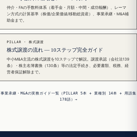
仲介・FAの手数料体系（着手金・月額・中間・成功報酬）、レーマ
ン方式の計算基準（株価/企業価値/移動総資産）、事業承継・M&A補
助金まで。
PILLAR · 株式譲渡
株式譲渡の流れ — 10ステップ完全ガイド
中小M&A主流の株式譲渡を10ステップで解説。譲渡承認（会社法139
条）・株主名簿書換（130条）等の法定手続き、必要書類、税務、経
営者保証解除まで。
事業承継・M&Aの実務ガイド一覧（PILLAR 5本 + 業種別 14本 + 用語集
178語）→