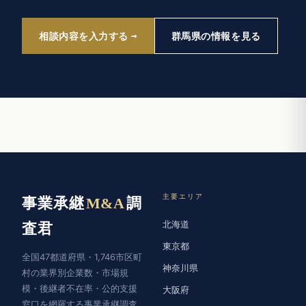
相談内容を入力する
群馬県の情報を見る
主要エリア
事業承継
M&A
調
北海道
査君
東京都
全国47都道府県・1,746市区町
神奈川県
村の業界別企業数・市場規
模・後継者不在率・公的支援
大阪府
窓口を網羅する事業承継調査