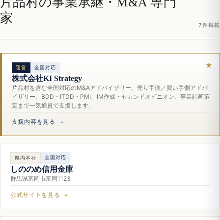
片品村の事業承継・M&A 専門
家
7件掲載
運営
全国対応
株式会社KI Strategy
片品村を含む全国対応のM&Aアドバイザリー。売り手側／買い手側アドバ
イザリー、BDD・ITDD・PMI、IM作成・セカンドオピニオン、事業計画策
定まで一気通貫で支援します。
支援内容を見る →
全国対応
県内本社
しののめ信用金庫
群馬県富岡市富岡1123
公式サイトを見る →