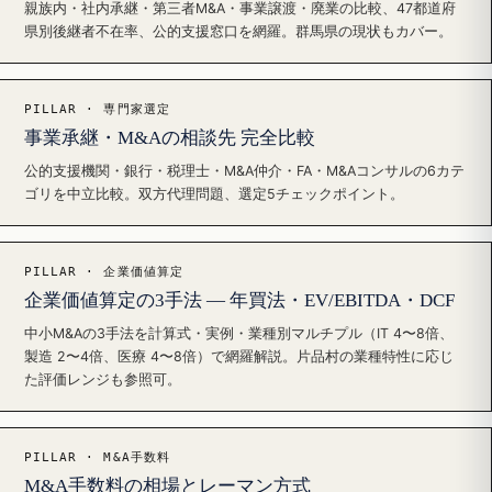
親族内・社内承継・第三者M&A・事業譲渡・廃業の比較、47都道府
県別後継者不在率、公的支援窓口を網羅。群馬県の現状もカバー。
PILLAR · 専門家選定
事業承継・M&Aの相談先 完全比較
公的支援機関・銀行・税理士・M&A仲介・FA・M&Aコンサルの6カテ
ゴリを中立比較。双方代理問題、選定5チェックポイント。
PILLAR · 企業価値算定
企業価値算定の3手法 — 年買法・EV/EBITDA・DCF
中小M&Aの3手法を計算式・実例・業種別マルチプル（IT 4〜8倍、
製造 2〜4倍、医療 4〜8倍）で網羅解説。片品村の業種特性に応じ
た評価レンジも参照可。
PILLAR · M&A手数料
M&A手数料の相場とレーマン方式