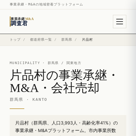
事業承継・M&Aの地域密着プラットフォーム
事業承継
M&A
調査君
トップ
/
都道府県一覧
/
群馬県
/
片品村
MUNICIPALITY ·
群馬県
/ 関東地方
片品村の事業承継・
M&A・会社売却
群馬県 · KANTO
片品村（群馬県、人口3,993人・高齢化率41%）の
事業承継・M&Aプラットフォーム。市内事業所数