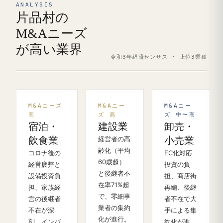
ANALYSIS
片品村の
M&Aニーズ
が高い業界
令和3年経済センサス · 上位3業種
M&Aニーズ
M&Aニー
M&Aニー
高
ズ 高
ズ 中〜高
宿泊・
建設業
卸売・
飲食業
経営者の高
小売業
齢化（平均
コロナ後の
EC化対応
60歳超）
経営疲弊と
投資の負
と後継者不
設備投資負
担、商店街
在率71%超
担、家族経
再編、後継
で、零細事
営の後継者
者不在で大
業者の集約
不在が深
手による集
化が進行。
刻。インバ
約化が進