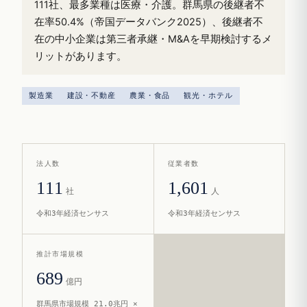
111社、最多業種は医療・介護。群馬県の後継者不
在率50.4%（帝国データバンク2025）、後継者不
在の中小企業は第三者承継・M&Aを早期検討するメ
リットがあります。
製造業
建設・不動産
農業・食品
観光・ホテル
法人数
従業者数
111
1,601
社
人
令和3年経済センサス
令和3年経済センサス
推計市場規模
689
億円
群馬県市場規模 21.0兆円 ×