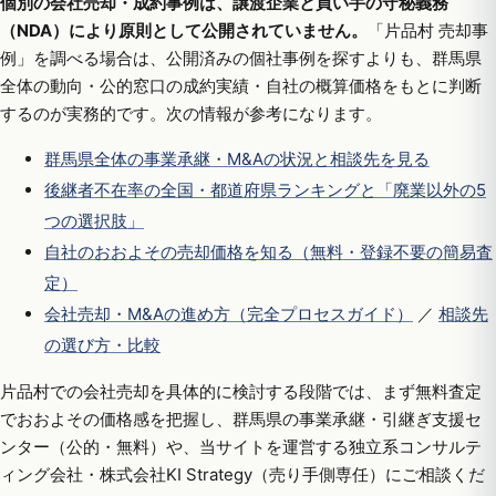
個別の会社売却・成約事例は、譲渡企業と買い手の守秘義務
（NDA）により原則として公開されていません。
「片品村 売却事
例」を調べる場合は、公開済みの個社事例を探すよりも、群馬県
全体の動向・公的窓口の成約実績・自社の概算価格をもとに判断
するのが実務的です。次の情報が参考になります。
群馬県全体の事業承継・M&Aの状況と相談先を見る
後継者不在率の全国・都道府県ランキングと「廃業以外の5
つの選択肢」
自社のおおよその売却価格を知る（無料・登録不要の簡易査
定）
会社売却・M&Aの進め方（完全プロセスガイド）
／
相談先
の選び方・比較
片品村での会社売却を具体的に検討する段階では、まず無料査定
でおおよその価格感を把握し、群馬県の事業承継・引継ぎ支援セ
ンター（公的・無料）や、当サイトを運営する独立系コンサルテ
ィング会社・株式会社KI Strategy（売り手側専任）にご相談くだ