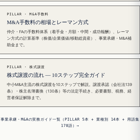
PILLAR · M&A手数料
M&A手数料の相場とレーマン方式
仲介・FAの手数料体系（着手金・月額・中間・成功報酬）、レーマ
ン方式の計算基準（株価/企業価値/移動総資産）、事業承継・M&A補
助金まで。
PILLAR · 株式譲渡
株式譲渡の流れ — 10ステップ完全ガイド
中小M&A主流の株式譲渡を10ステップで解説。譲渡承認（会社法139
条）・株主名簿書換（130条）等の法定手続き、必要書類、税務、経
営者保証解除まで。
事業承継・M&Aの実務ガイド一覧（PILLAR 5本 + 業種別 14本 + 用語集
178語）→