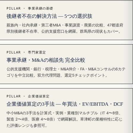
PILLAR · 事業承継の基礎
後継者不在の解決方法 — 5つの選択肢
親族内・社内承継・第三者M&A・事業譲渡・廃業の比較、47都道府
県別後継者不在率、公的支援窓口を網羅。群馬県の現状もカバー。
PILLAR · 専門家選定
事業承継・M&Aの相談先 完全比較
公的支援機関・銀行・税理士・M&A仲介・FA・M&Aコンサルの6カテ
ゴリを中立比較。双方代理問題、選定5チェックポイント。
PILLAR · 企業価値算定
企業価値算定の3手法 — 年買法・EV/EBITDA・DCF
中小M&Aの3手法を計算式・実例・業種別マルチプル（IT 4〜8倍、
製造 2〜4倍、医療 4〜8倍）で網羅解説。草津町の業種特性に応じ
た評価レンジも参照可。