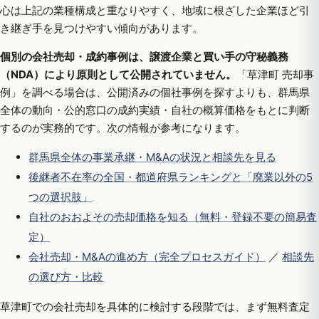
心は上記の業種構成と重なりやすく、地域に根ざした企業ほど引
き継ぎ手を見つけやすい傾向があります。
個別の会社売却・成約事例は、譲渡企業と買い手の守秘義務
（NDA）により原則として公開されていません。
「草津町 売却事
例」を調べる場合は、公開済みの個社事例を探すよりも、群馬県
全体の動向・公的窓口の成約実績・自社の概算価格をもとに判断
するのが実務的です。次の情報が参考になります。
群馬県全体の事業承継・M&Aの状況と相談先を見る
後継者不在率の全国・都道府県ランキングと「廃業以外の5
つの選択肢」
自社のおおよその売却価格を知る（無料・登録不要の簡易査
定）
会社売却・M&Aの進め方（完全プロセスガイド）
／
相談先
の選び方・比較
草津町での会社売却を具体的に検討する段階では、まず無料査定