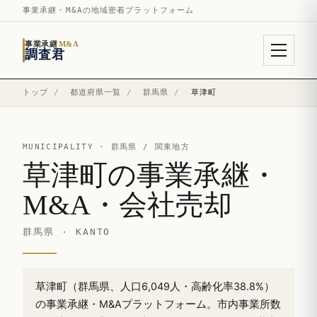
事業承継・M&Aの地域密着プラットフォーム
事業承継
M&A
調査君
トップ
/
都道府県一覧
/
群馬県
/
草津町
MUNICIPALITY ·
群馬県
/ 関東地方
草津町の事業承継・
M&A・会社売却
群馬県 · KANTO
草津町（群馬県、人口6,049人・高齢化率38.8%）
の事業承継・M&Aプラットフォーム。市内事業所数