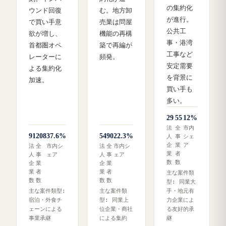
の集約化
ウンド回復
む。地方卸
が進行。
で買い手意
売業は問屋
公共工
欲が増し、
機能の再構
事・港湾
首都圏オペ
築で再編が
工事など
レーターに
頻発。
安定需要
よる集約化
を背景に
加速。
買い手も
多い。
29
55
12%
法
全
市内
91
208
37.6%
54
90
22.3%
人
事
シェ
企
業
ア
法
全
市内シ
法
全
市内シ
業
者
人
事
ェア
人
事
ェア
数
数
企
業
企
業
業
者
業
者
主な案件類
数
数
数
数
型: 同業大
主な案件類型:
主な案件類
手・地元有
宿泊・外食チ
型: 同業上
力企業によ
ェーンによる
位企業・商社
る友好的承
事業承継
による集約
継