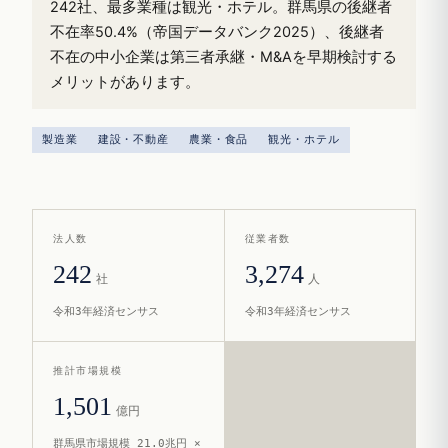
242社、最多業種は観光・ホテル。群馬県の後継者
不在率50.4%（帝国データバンク2025）、後継者
不在の中小企業は第三者承継・M&Aを早期検討する
メリットがあります。
製造業
建設・不動産
農業・食品
観光・ホテル
法人数
従業者数
242
3,274
社
人
令和3年経済センサス
令和3年経済センサス
推計市場規模
1,501
億円
群馬県市場規模 21.0兆円 ×