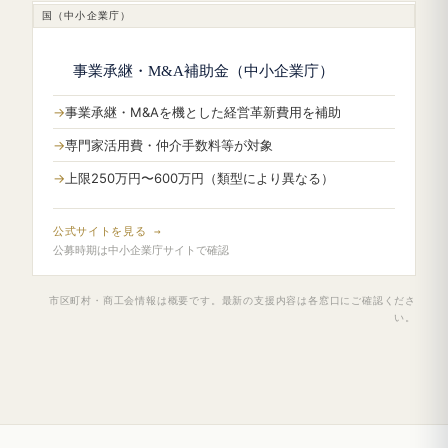
国（中小企業庁）
事業承継・M&A補助金（中小企業庁）
事業承継・M&Aを機とした経営革新費用を補助
専門家活用費・仲介手数料等が対象
上限250万円〜600万円（類型により異なる）
公式サイトを見る →
公募時期は中小企業庁サイトで確認
市区町村・商工会情報は概要です。最新の支援内容は各窓口にご確認くださ
い。