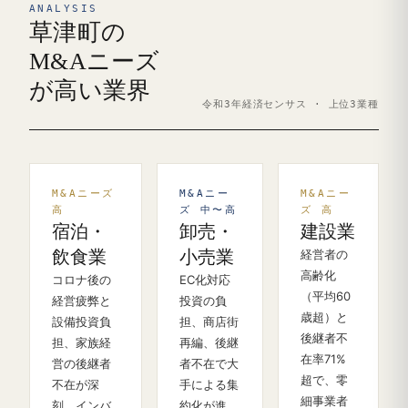
ANALYSIS
草津町の
M&Aニーズ
が高い業界
令和3年経済センサス · 上位3業種
M&Aニーズ
M&Aニー
M&Aニー
高
ズ 中〜高
ズ 高
宿泊・
卸売・
建設業
飲食業
小売業
経営者の
高齢化
コロナ後の
EC化対応
（平均60
経営疲弊と
投資の負
歳超）と
設備投資負
担、商店街
後継者不
担、家族経
再編、後継
在率71%
営の後継者
者不在で大
超で、零
不在が深
手による集
細事業者
刻。インバ
約化が進