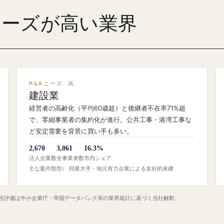
ニーズが高い業界
M&Aニーズ 高
建設業
経営者の高齢化（平均60歳超）と後継者不在率71%超
で、零細事業者の集約化が進行。公共工事・港湾工事な
ど安定需要を背景に買い手も多い。
2,670
3,061
16.3%
法人企業数
全事業者数
市内シェア
主な案件類型: 同業大手・地元有力企業による友好的承継
定性評価は中小企業庁・帝国データバンク等の業界統計に基づく当社解釈。