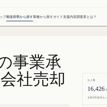
ップ
都道府県から探す
業種から探す
ガイド
支援内容
調査君とは？
の事業承
・会社売却
法人数
16,426
令和3年経済セ