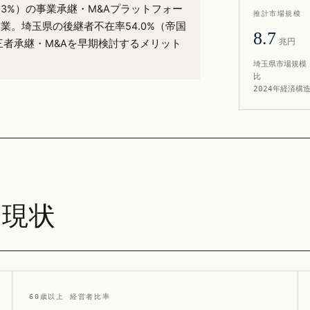
率23%）の事業承継・M&Aプラットフォー
推計市場規模
売業。埼玉県の後継者不在率54.0%（帝国
8.7
兆円
三者承継・M&Aを早期検討するメリット
埼玉県市場規模 
比
2024年経済構
 現状
60歳以上 経営者比率