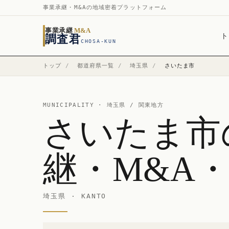
事業承継・M&Aの地域密着プラットフォーム
事業承継
M&A
ト
調査君
CHOSA-KUN
トップ
/
都道府県一覧
/
埼玉県
/
さいたま市
MUNICIPALITY ·
埼玉県
/ 関東地方
さいたま市
継・M&A
埼玉県 · KANTO