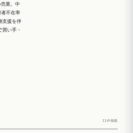
小売業。中
継者不在率
側支援を伴
域で買い手・
11件掲載