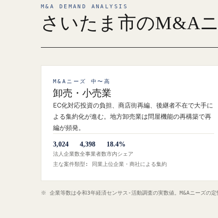
M&A DEMAND ANALYSIS
さいたま市のM&A
M&Aニーズ 中〜高
卸売・小売業
EC化対応投資の負担、商店街再編、後継者不在で大手に
よる集約化が進む。地方卸売業は問屋機能の再構築で再
編が頻発。
3,024
4,398
18.4%
法人企業数
全事業者数
市内シェア
主な案件類型: 同業上位企業・商社による集約
※ 企業等数は令和3年経済センサス‐活動調査の実数値。M&Aニーズの