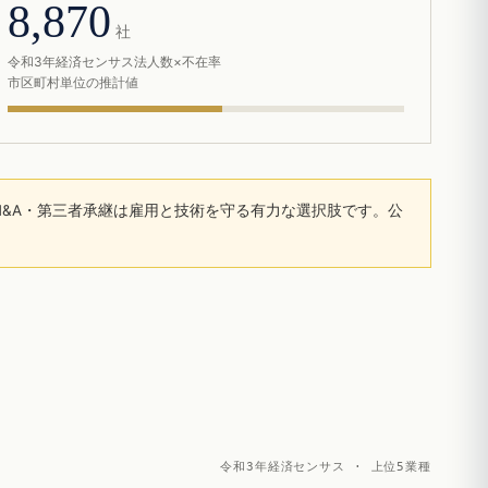
8,870
社
令和3年経済センサス法人数×不在率
市区町村単位の推計値
&A・第三者承継は雇用と技術を守る有力な選択肢です。公
令和3年経済センサス · 上位5業種