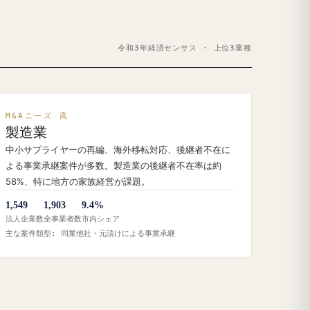
令和3年経済センサス · 上位3業種
M&Aニーズ 高
製造業
中小サプライヤーの再編、海外移転対応、後継者不在に
よる事業承継案件が多数。製造業の後継者不在率は約
58%、特に地方の家族経営が課題。
1,549
1,903
9.4%
法人企業数
全事業者数
市内シェア
主な案件類型: 同業他社・元請けによる事業承継