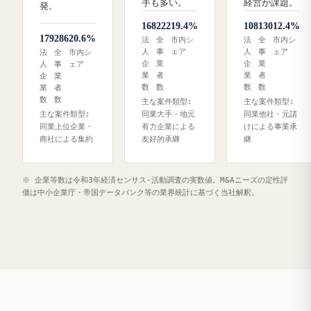
手も多い。
経営が課題。
発。
168
222
19.4%
108
130
12.4%
179
286
20.6%
法
全
市内シ
法
全
市内シ
人
事
ェア
人
事
ェア
法
全
市内シ
企
業
企
業
人
事
ェア
業
者
業
者
企
業
数
数
数
数
業
者
数
数
主な案件類型:
主な案件類型:
主な案件類型:
同業大手・地元
同業他社・元請
同業上位企業・
有力企業による
けによる事業承
商社による集約
友好的承継
継
※ 企業等数は令和3年経済センサス‐活動調査の実数値。M&Aニーズの定性評
価は中小企業庁・帝国データバンク等の業界統計に基づく当社解釈。