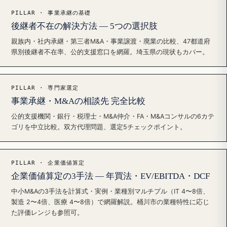
PILLAR · 事業承継の基礎
後継者不在の解決方法 — 5つの選択肢
親族内・社内承継・第三者M&A・事業譲渡・廃業の比較、47都道府
県別後継者不在率、公的支援窓口を網羅。埼玉県の現状もカバー。
PILLAR · 専門家選定
事業承継・M&Aの相談先 完全比較
公的支援機関・銀行・税理士・M&A仲介・FA・M&Aコンサルの6カテ
ゴリを中立比較。双方代理問題、選定5チェックポイント。
PILLAR · 企業価値算定
企業価値算定の3手法 — 年買法・EV/EBITDA・DCF
中小M&Aの3手法を計算式・実例・業種別マルチプル（IT 4〜8倍、
製造 2〜4倍、医療 4〜8倍）で網羅解説。桶川市の業種特性に応じ
た評価レンジも参照可。