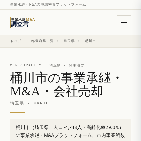
事業承継・M&Aの地域密着プラットフォーム
事業承継
M&A
調査君
トップ
/
都道府県一覧
/
埼玉県
/
桶川市
MUNICIPALITY ·
埼玉県
/ 関東地方
桶川市の事業承継・
M&A・会社売却
埼玉県 · KANTO
桶川市（埼玉県、人口74,748人・高齢化率29.6%）
の事業承継・M&Aプラットフォーム。市内事業所数