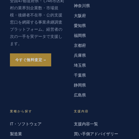
全国47都道府県・1,746市区町
神奈川県
村の業界別企業数・市場規
模・後継者不在率・公的支援
大阪府
窓口を網羅する事業承継調査
愛知県
プラットフォーム。経営者の
福岡県
次の一手を実データで支援し
ます。
京都府
兵庫県
今すぐ無料査定
埼玉県
千葉県
静岡県
広島県
業種から探す
支援内容
IT・ソフトウェア
支援内容一覧
製造業
買い手側アドバイザリー