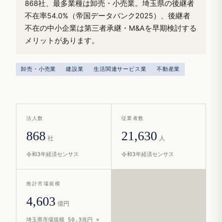
868社、最多業種は卸売・小売業。埼玉県の後継者
不在率54.0%（帝国データバンク2025）、後継者
不在の中小企業は第三者承継・M&Aを早期検討する
メリットがあります。
卸売・小売業
建設業
生活関連サービス業
不動産業
法人数
従業者数
868
21,630
社
人
令和3年経済センサス
令和3年経済センサス
推計市場規模
4,603
億円
埼玉県市場規模 50.3兆円 ×