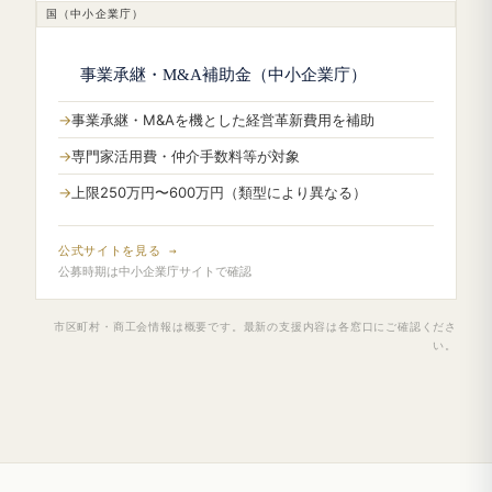
国（中小企業庁）
事業承継・M&A補助金（中小企業庁）
事業承継・M&Aを機とした経営革新費用を補助
専門家活用費・仲介手数料等が対象
上限250万円〜600万円（類型により異なる）
公式サイトを見る →
公募時期は中小企業庁サイトで確認
市区町村・商工会情報は概要です。最新の支援内容は各窓口にご確認くださ
い。