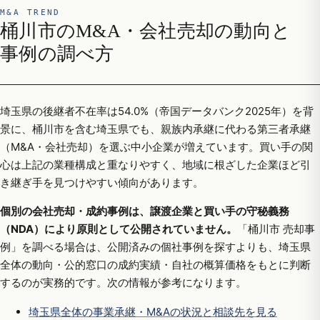
M&A TREND
桶川市のM&A・会社売却の動向と
事例の調べ方
埼玉県の後継者不在率は54.0%（帝国データバンク2025年）を背
景に、桶川市を含む埼玉県でも、親族内承継に代わる第三者承継
（M&A・会社売却）を選ぶ中小企業が増えています。買い手の関
心は上記の業種構成と重なりやすく、地域に根ざした企業ほど引
き継ぎ手を見つけやすい傾向があります。
個別の会社売却・成約事例は、譲渡企業と買い手の守秘義務
（NDA）により原則として公開されていません。
「桶川市 売却事
例」を調べる場合は、公開済みの個社事例を探すよりも、埼玉県
全体の動向・公的窓口の成約実績・自社の概算価格をもとに判断
するのが実務的です。次の情報が参考になります。
埼玉県全体の事業承継・M&Aの状況と相談先を見る