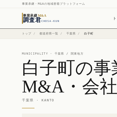
事業承継・M&Aの地域密着プラットフォーム
事業承継
M&A
ト
調査君
CHOSA-KUN
トップ
/
都道府県一覧
/
千葉県
/
白子町
MUNICIPALITY ·
千葉県
/ 関東地方
白子町の事
M&A・会
千葉県 · KANTO