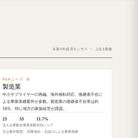
令和3年経済センサス · 上位3業種
M&Aニーズ 高
製造業
中小サプライヤーの再編、海外移転対応、後継者不在に
よる事業承継案件が多数。製造業の後継者不在率は約
58%、特に地方の家族経営が課題。
23
33
11.7%
法人企業数
全事業者数
市内シェア
主な案件類型: 同業他社・元請けによる事業承継