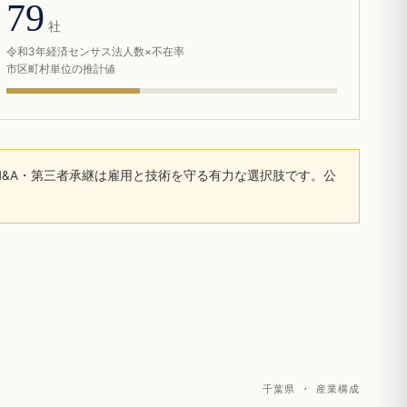
79
社
令和3年経済センサス法人数×不在率
市区町村単位の推計値
&A・第三者承継は雇用と技術を守る有力な選択肢です。公
千葉県 · 産業構成