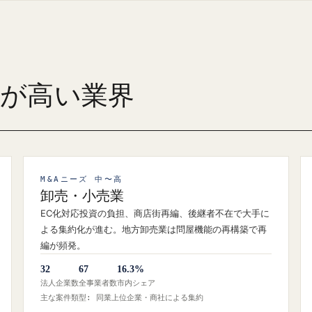
ズが高い業界
M&Aニーズ 中〜高
卸売・小売業
EC化対応投資の負担、商店街再編、後継者不在で大手に
よる集約化が進む。地方卸売業は問屋機能の再構築で再
編が頻発。
32
67
16.3%
法人企業数
全事業者数
市内シェア
主な案件類型: 同業上位企業・商社による集約