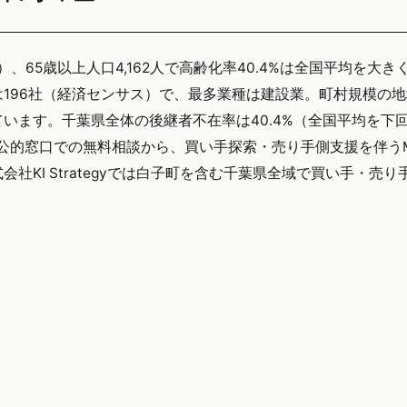
）、65歳以上人口4,162人で高齢化率40.4%は全国平均を大き
196社（経済センサス）で、最多業種は建設業。町村規模の
います。千葉県全体の後継者不在率は40.4%（全国平均を下
は公的窓口での無料相談から、買い手探索・売り手側支援を伴う
KI Strategyでは白子町を含む千葉県全域で買い手・売り