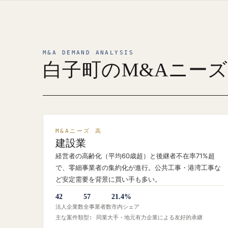
M&A DEMAND ANALYSIS
白子町のM&Aニー
M&Aニーズ 高
建設業
経営者の高齢化（平均60歳超）と後継者不在率71%超
で、零細事業者の集約化が進行。公共工事・港湾工事な
ど安定需要を背景に買い手も多い。
42
57
21.4%
法人企業数
全事業者数
市内シェア
主な案件類型: 同業大手・地元有力企業による友好的承継