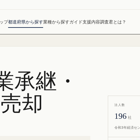
ップ
都道府県から探す
業種から探す
ガイド
支援内容
調査君とは？
業承継・
社売却
法人数
196
社
令和3年経済セ