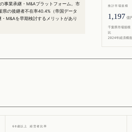
%）の事業承継・M&Aプラットフォーム。市
推計市場規模
県の後継者不在率40.4%（帝国データ
1,197
億
継・M&Aを早期検討するメリットがあり
千葉県市場規模 
比
2024年経済構
60歳以上 経営者比率