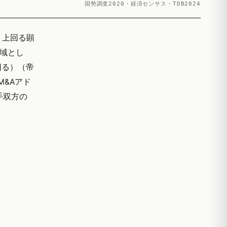
国勢調査2020・経済センサス・TDB2024
く上回る顕
地域とし
回る）（帝
M&Aアド
手双方の